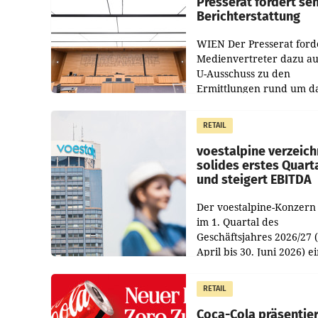
Presserat fordert se
Berichterstattung
WIEN Der Presserat ford
Medienvertreter dazu au
U-Ausschuss zu den
Ermittlungen rund um d
Ableben des Ex-Sektions
im Justizministerium, Chr
RETAIL
Pilnacek, auf sensible
voestalpine verzeich
solides erstes Quart
und steigert EBITDA
Der voestalpine-Konzern
im 1. Quartal des
Geschäftsjahres 2026/27 (
April bis 30. Juni 2026) e
solides Ergebnis erwirtsc
Der Umsatz stieg im Verg
RETAIL
zur Vorjahresperiode
Coca-Cola präsentier