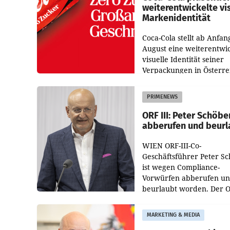
weiterentwickelte vi
Markenidentität
Coca-Cola stellt ab Anfan
August eine weiterentwic
visuelle Identität seiner
Verpackungen in Österre
vor. Im Mittelpunkt des
Redesigns stehen zentral
PRIMENEWS
Gestaltungselemente
ORF III: Peter Schöbe
abberufen und beurl
WIEN ORF-III-Co-
Geschäftsführer Peter S
ist wegen Compliance-
Vorwürfen abberufen u
beurlaubt worden. Der 
bestätigte gegenüber de
entsprechende
MARKETING & MEDIA
Medienberichte.