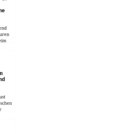
he
end
uren
eim
uer zu
hsen
en
und
ust
oschen
r
ndung
tation