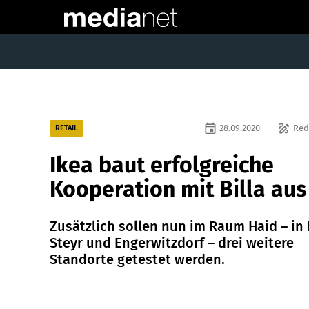
event
draw
28.09.2020
Red
RETAIL
Ikea baut erfolgreiche
Kooperation mit Billa aus
Zusätzlich sollen nun im Raum Haid – in 
Steyr und Engerwitzdorf – drei weitere
Standorte getestet werden.