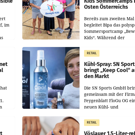
nsible
Kids Sommercamps 
Osten Österreichs
ert
Bereits zum zweiten Mal
f, im
begleitet Bipa das polysp
Sommersportcamp „Bew
as
Kids“. Während der
chefs
Campwochen in den Mo
istian
Juli und August versorgt
RETAIL
Unternehmen Kinder so
net
Kühl-Spray: SN Sport
al
bringt „Keep Cool“ a
den Markt
 hat
Die SN Sports GmbH bri
gemeinsam mit der Firm
1.
Feygenblatt FloGu OG ei
in
neuen Kühl- und
haftet.
Regenerations-Spray auf
leich
Markt. Das Produkt nam
RETAIL
„Keep Cool“ ist zu 100 P
t
Vöslauer 1,5-Liter-re