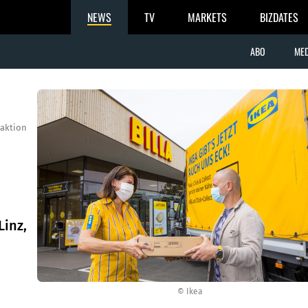
NEWS
TV
MARKETS
BIZDATES
ABO
MED
aktion
Linz,
© Ikea