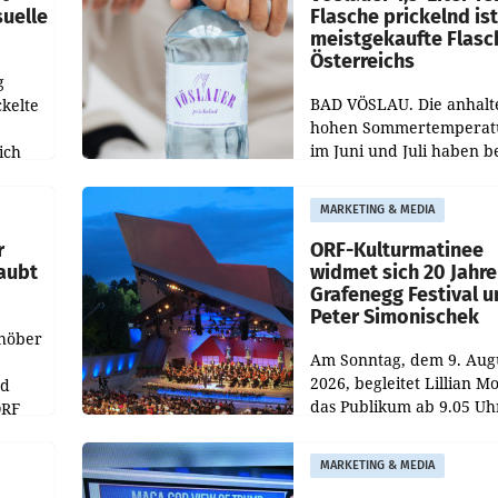
suelle
Flasche prickelnd ist
meistgekaufte Flasc
Österreichs
g
BAD VÖSLAU. Die anhalt
kelte
hohen Sommertemperat
im Juni und Juli haben b
ich
niederösterreichischen
Getränkehersteller Vösla
e
MARKETING & MEDIA
deutlichen Absatzzuwäc
geführt. Während
r
ORF-Kulturmatinee
aubt
widmet sich 20 Jahr
Grafenegg Festival 
Peter Simonischek
chöber
Am Sonntag, dem 9. Aug
2026, begleitet Lillian M
nd
das Publikum ab 9.05 Uh
ORF
durch die ORF-
r APA
„Kulturmatinee“. Die Se
MARKETING & MEDIA
startet mit der Dokumen