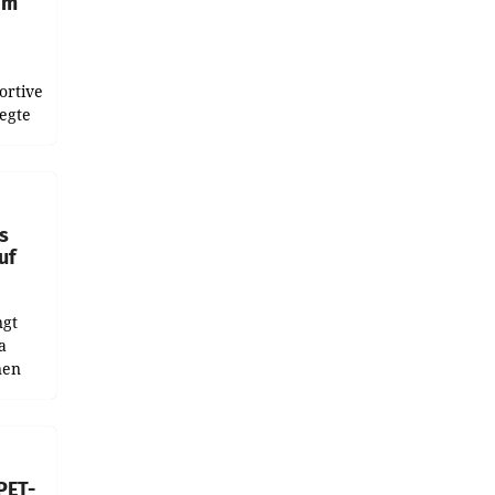
im
ortive
egte
naten
 das
wie
s
uf
ngt
a
nen
 den
ens
rozent
PET-