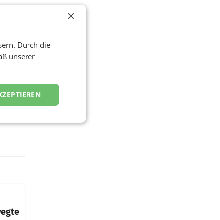
×
sern. Durch die
äß unserer
KZEPTIEREN
wegte