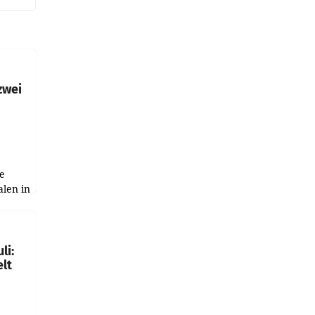
zwei
e
alen in
ich.
gen in
li:
lt