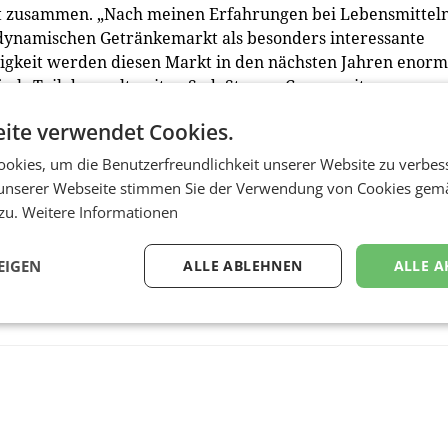
t zusammen. „Nach meinen Erfahrungen bei Lebensmitteln
 dynamischen Getränkemarkt als besonders interessante
igkeit werden diesen Markt in den nächsten Jahren enorm
, als Teil der weltweiten SodaStream Community
enten zu überzeugen, weniger Getränke zu schleppen un
ite verwendet Cookies.
insbesondere da wir über eine so hervorragende
 Izabela Baran-Burghauser. (red)
okies, um die Benutzerfreundlichkeit unserer Website zu verbes
unserer Webseite stimmen Sie der Verwendung von Cookies gem
 zu.
Weitere Informationen
EIGEN
ALLE ABLEHNEN
ALLE A