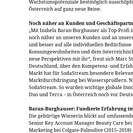
Wachstumspotenziale bestmöglich ausschöpfen 
Österreich auf ganz neue Beine.
Noch näher an Kunden und Geschäftspart
„Mit Izabela Baran-Burghauser als Top-Profi 
noch näher an unseren Kunden und an unsere
und besser auf alle individuellen Bedürfnisse
Konsumgewohnheiten und dem österreichisch
neue Perspektiven mit ihr“, freut sich Marc 
Deutschland, über den Kompetenz- und Erfah
Markt hat für SodaStream besondere Relevanz
Marktdurchdringung bei Wassersprudlern. Nich
SodaStream. So wurden wichtige globale Inno
Duo und Terra – in Österreich noch vor Deuts
Baran-Burghauser: Fundierte Erfahrung i
Die gebürtige Wienerin blickt auf umfassende
Senior Key Account Manager Beauty Care bei H
Marketing bei Colgate-Palmolive (2015–2018) 