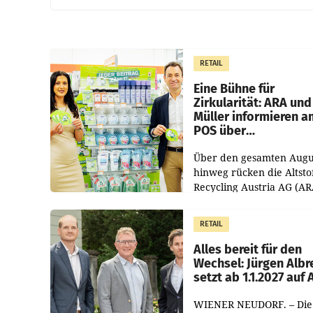
RETAIL
Eine Bühne für
Zirkularität: ARA und
Müller informieren a
POS über
Kreislauffähigkeit
Über den gesamten Augu
hinweg rücken die Altsto
Recycling Austria AG (AR
und der Handelskonzern
Müller die Initiative „Krei
RETAIL
Helden“ in allen
österreichischen Müller-F
Alles bereit für den
Wechsel: Jürgen Albr
setzt ab 1.1.2027 auf
WIENER NEUDORF. – Die