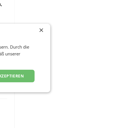
,
×
d
sern. Durch die
äß unserer
KZEPTIEREN