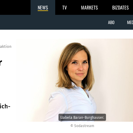
NEWS
TV
MARKETS
BIZDATES
ABO
MED
aktion
r
ich-
Izabela Baran-Burghauser.
© Sodastream