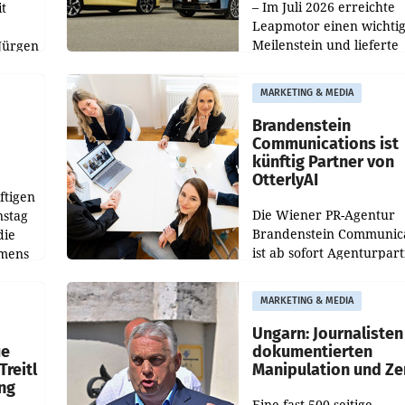
– Im Juli 2026 erreichte
t
Leapmotor einen wichti
Meilenstein und lieferte
Jürgen
weltweit 101.267 Fahrze
ich
aus, womit sich das Erge
MARKETING & MEDIA
gegenüber Juli 2025 meh
örde
verdoppelte (+102
walt
Brandenstein
Communications ist
künftig Partner von
OtterlyAI
ftigen
Die Wiener PR-Agentur
nstag
Brandenstein Communica
die
ist ab sofort Agenturpar
emens
der KI-Monitoring- und
Optimierungsplattform
MARKETING & MEDIA
OtterlyAI. Damit baut di
Agentur ihr Leistungspor
Ungarn: Journalisten
ue
dokumentierten
Treitl
Manipulation und Ze
ung
Eine fast 500-seitige