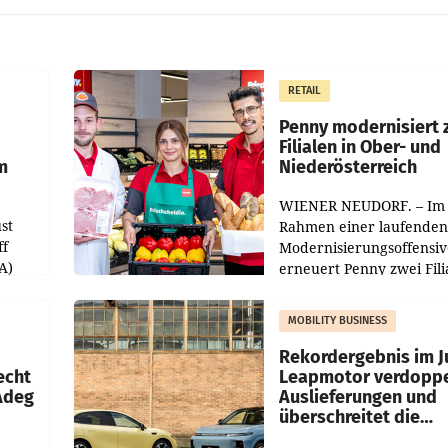
RETAIL
Penny modernisiert 
Filialen in Ober- und
m
Niederösterreich
WIENER NEUDORF. – Im
st
Rahmen einer laufenden
ff
Modernisierungsoffensiv
A)
erneuert Penny zwei Fili
Nieder- und Oberösterre
slauf-
Die beiden Standorte lie
MOBILITY BUSINESS
Haag sowie im rund
ilialen
Rekordergebnis im Ju
echt
Leapmotor verdoppe
 Adeg
Auslieferungen und
überschreitet die
100.000er-Marke