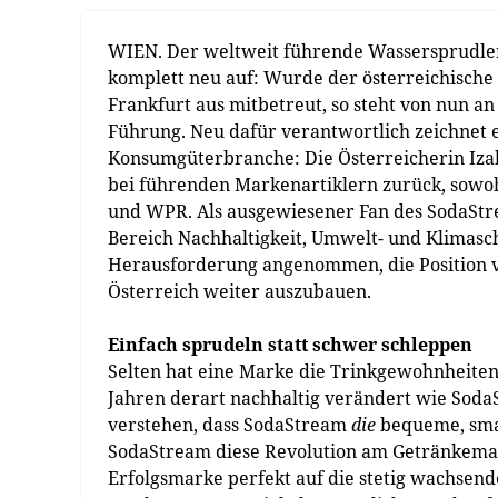
WIEN. Der weltweit führende Wassersprudlerh
komplett neu auf: Wurde der österreichische
Frankfurt aus mitbetreut, so steht von nun an
Führung. Neu dafür verantwortlich zeichnet 
Konsumgüterbranche: Die Österreicherin Izab
bei führenden Markenartiklern zurück, sowoh
und WPR. Als ausgewiesener Fan des SodaSt
Bereich Nachhaltigkeit, Umwelt- und Klimasc
Herausforderung angenommen, die Position 
Österreich weiter auszubauen.
Einfach sprudeln statt schwer schleppen
Selten hat eine Marke die Trinkgewohnheiten
Jahren derart nachhaltig verändert wie S
verstehen, dass SodaStream
die
bequeme, smar
SodaStream diese Revolution am Getränkemar
Erfolgsmarke perfekt auf die stetig wachsen