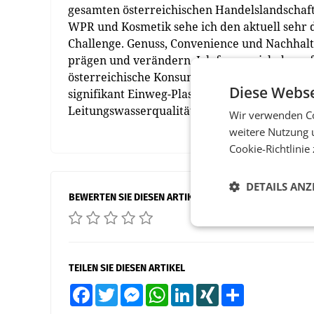
gesamten österreichischen Handelslandschaf
WPR und Kosmetik sehe ich den aktuell sehr
Challenge. Genuss, Convenience und Nachhalt
prägen und verändern. Ich freue mich darauf
österreichische Konsumentinnen und Konsum
Diese Webse
signifikant Einweg-Plastikmüll einzusparen, 
Leitungswasserqualität verfügen“, freut sich
Wir verwenden Co
weitere Nutzung 
Cookie-Richtlinie
DETAILS ANZ
BEWERTEN SIE DIESEN ARTIKEL
TEILEN SIE DIESEN ARTIKEL
Facebook
Twitter
Messenger
WhatsApp
LinkedIn
XING
Teilen