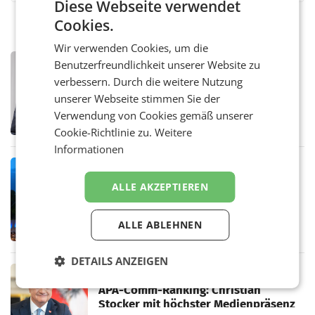
Diese Webseite verwendet
Cookies.
Wir verwenden Cookies, um die
PRIMENEWS
Benutzerfreundlichkeit unserer Website zu
ORF III: Peter Schöber abberufen und
verbessern. Durch die weitere Nutzung
beurlaubt
unserer Webseite stimmen Sie der
WIEN ORF-III-Co-Geschäftsführer Peter
Verwendung von Cookies gemäß unserer
Schöber ist wegen Compliance-Vorwürfen
abberufen und beurlaubt worden. Der ORF
Cookie-Richtlinie zu.
Weitere
bestätigte gegenüber der APA entsprechende
Informationen
Medienberichte.
MARKETING & MEDIA
ORF-Kulturmatinee widmet sich 20
ALLE AKZEPTIEREN
Jahren Grafenegg Festival und Peter
Simonischek
Am Sonntag, dem 9. August 2026, begleitet
ALLE ABLEHNEN
Lillian Moschen das Publikum ab 9.05 Uhr
durch die ORF-„Kulturmatinee“. Die Sendung
startet mit der Dokumentation „20 Jahre
DETAILS ANZEIGEN
Grafenegg
MARKETING & MEDIA
APA-Comm-Ranking: Christian
Stocker mit höchster Medienpräsenz