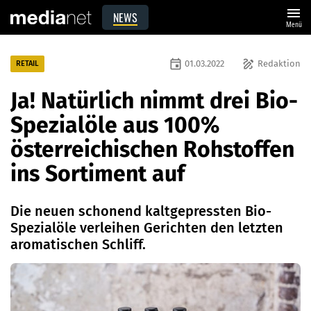
menu
NEWS
Menü
event
draw
01.03.2022
Redaktion
RETAIL
Ja! Natürlich nimmt drei Bio-
Spezialöle aus 100%
österreichischen Rohstoffen
ins Sortiment auf
Die neuen schonend kaltgepressten Bio-
Spezialöle verleihen Gerichten den letzten
aromatischen Schliff.