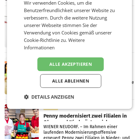
Wir verwenden Cookies, um die
einem Plus von 3,8 Prozent gegenüber dem
Benutzerfreundlichkeit unserer Website zu
Vergleichszeitraum
MARKETING & MEDIA
verbessern. Durch die weitere Nutzung
ProSiebenSat.1 spart und macht
unserer Webseite stimmen Sie der
überraschend viel Gewinn
Verwendung von Cookies gemäß unserer
UNTERFÖHRING/MAILAND/AMSTERDAM. Der
Fernsehkonzern ProSiebenSat.1 hat im
Cookie-Richtlinie zu.
Weitere
Frühjahr dank Kostensenkungen operativ
Informationen
wieder Gewinn gemacht und die
Markterwartung deutlich übertroffen.
RETAIL
ALLE AKZEPTIEREN
Eine Bühne für Zirkularität: ARA und
Müller informieren am POS über
ALLE ABLEHNEN
Kreislauffähigkeit
Über den gesamten August hinweg rücken die
Altstoff Recycling Austria AG (ARA) und der
Handelskonzern Müller die Initiative
DETAILS ANZEIGEN
„Kreislauf-Helden“ in allen österreichischen
Müller-Filialen
RETAIL
Penny modernisiert zwei Filialen in
Ober- und Niederösterreich
WIENER NEUDORF. – Im Rahmen einer
laufenden Modernisierungsoffensive
erneuert Penny zwei Filialen in Nieder- und