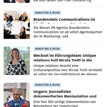
die vom neuen ORF-Chef Clemens Pig
vorgeschlagenen Besetzungen für die
Direktionen abgestimmt werden.
MARKETING & MEDIA
Brandenstein Communications ist
künftig Partner von OtterlyAI
Die Wiener PR-Agentur Brandenstein
Communications ist ab sofort Agenturpartner
der KI-Monitoring- und
Optimierungsplattform OtterlyAI. Damit baut
die Agentur ihr Leistungsportfolio
MARKETING & MEDIA
Wechsel im Führungsteam: Unique
relations holt Nicola Treitl in die
Geschäftsleitung
Unique relations besetzt eine
Schlüsselposition neu: Nicola Treitl verstärkt
ab sofort die Geschäftsleitung der Wiener
PR-Agentur an der Seite von Josef Kalina und
Anna Kalina-Mahr.
MARKETING & MEDIA
Ungarn: Journalisten
dokumentierten Manipulation und
Zensur
Eine fast 500-seitige Dokumentation von
Mitarbeitern der Ungarischen