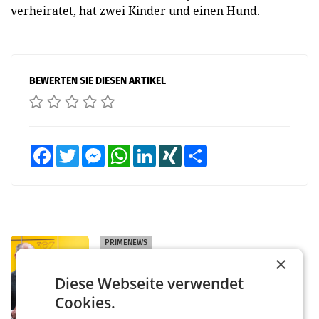
verheiratet, hat zwei Kinder und einen Hund.
BEWERTEN SIE DIESEN ARTIKEL
Facebook
Twitter
Messenger
WhatsApp
LinkedIn
XING
Teilen
PRIMENEWS
×
Österreichische Post: Umsatzplus im
ersten Halbjahr trotz schwachem
Diese Webseite verwendet
Briefgeschäft
WIEN Die Österreichische Post AG hat im
Cookies.
ersten Halbjahr 2026 einen Konzernumsatz
von 1.544,0 Mio. EUR erwirtschaftet, was