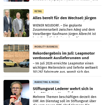
Oberösterreich. Die beiden Standorte liegen
in Haag sowie im rund
RETAIL
Alles bereit für den Wechsel: Jürgen
Albrecht setzt ab 1.1.2027 auf Adeg
WIENER NEUDORF. – Die geplante
Zusammenarbeit zwischen Adeg und dem
Vorarlberger Kaufmann Jürgen Albrecht ist
kartellrechtlich freigegeben: Die
Bundeswettbewerbsbehörde und der
Bundeskartellanwalt
MOBILITY BUSINESS
Rekordergebnis im Juli: Leapmotor
verdoppelt Auslieferungen und
überschreitet die 100.000er-Marke
– Im Juli 2026 erreichte Leapmotor einen
wichtigen Meilenstein und lieferte weltweit
101.267 Fahrzeuge aus, womit sich das
Ergebnis gegenüber Juli 2025 mehr als
verdoppelte (+102
MARKETING & MEDIA
Stiftungsrat Lederer wehrt sich in
den SN gegen Vorwürfe
Mehrere Themen beschäftigen derzeit den
ORF. Am Dienstag soll im Stiftungsrat über