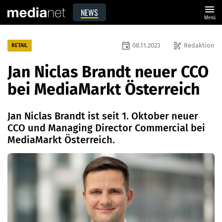
menu
NEWS
Menü
event
draw
08.11.2023
Redaktion
RETAIL
Jan Niclas Brandt neuer CCO
bei MediaMarkt Österreich
Jan Niclas Brandt ist seit 1. Oktober neuer
CCO und Managing Director Commercial bei
MediaMarkt Österreich.