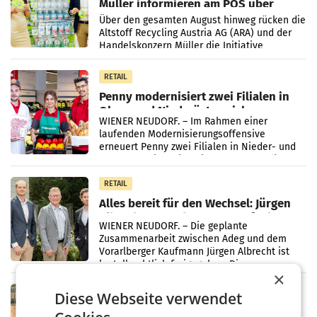
Müller informieren am POS über
Kreislauffähigkeit
Über den gesamten August hinweg rücken die
Altstoff Recycling Austria AG (ARA) und der
Handelskonzern Müller die Initiative
„Kreislauf-Helden“ in allen österreichischen
Müller-Filialen
RETAIL
Penny modernisiert zwei Filialen in
Ober- und Niederösterreich
WIENER NEUDORF. – Im Rahmen einer
laufenden Modernisierungsoffensive
erneuert Penny zwei Filialen in Nieder- und
Oberösterreich. Die beiden Standorte liegen
in Haag sowie im rund
RETAIL
Alles bereit für den Wechsel: Jürgen
Albrecht setzt ab 1.1.2027 auf Adeg
WIENER NEUDORF. – Die geplante
Zusammenarbeit zwischen Adeg und dem
Vorarlberger Kaufmann Jürgen Albrecht ist
kartellrechtlich freigegeben: Die
×
Bundeswettbewerbsbehörde und der
Bundeskartellanwalt
MOBILITY BUSINESS
Diese Webseite verwendet
Rekordergebnis im Juli: Leapmotor