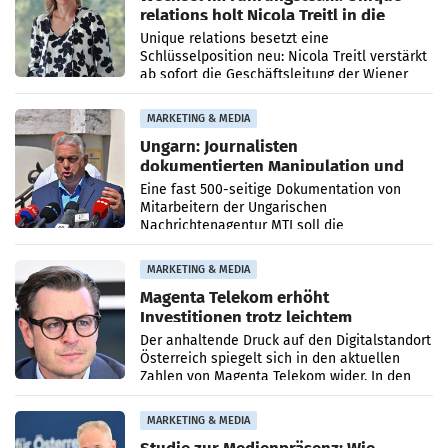
relations holt Nicola Treitl in die
Geschäftsleitung
Unique relations besetzt eine
Schlüsselposition neu: Nicola Treitl verstärkt
ab sofort die Geschäftsleitung der Wiener
PR-Agentur an der Seite von Josef Kalina und
Anna Kalina-Mahr.
MARKETING & MEDIA
Ungarn: Journalisten
dokumentierten Manipulation und
Zensur
Eine fast 500-seitige Dokumentation von
Mitarbeitern der Ungarischen
Nachrichtenagentur MTI soll die
systematische Nachrichten-Manipulation und
Zensur bei der Agentur während der Zeit
MARKETING & MEDIA
Magenta Telekom erhöht
Investitionen trotz leichtem
Umsatzrückgang
Der anhaltende Druck auf den Digitalstandort
Österreich spiegelt sich in den aktuellen
Zahlen von Magenta Telekom wider. In den
ersten sechs Monaten des laufenden Jahres
verzeichnete
MARKETING & MEDIA