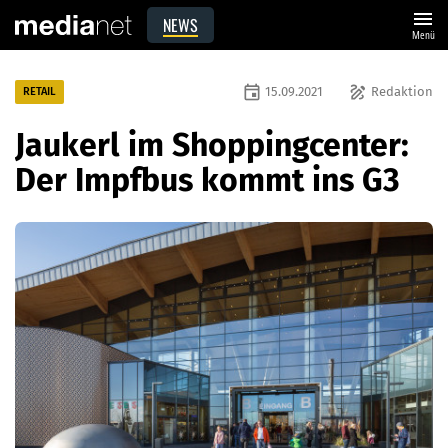
menu
NEWS
Menü
event
draw
15.09.2021
Redaktion
RETAIL
Jaukerl im Shoppingcenter:
Der Impfbus kommt ins G3