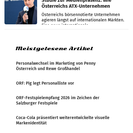
Studie zur Medienpräsenz: Wie
Österreichs ATX-Unternehmen
international wahrgenommen
Österreichs börsennotierte Unternehmen
werden
agieren längst auf internationalen Märkten.
Eine neue internationale
Medienresonanzanalyse untersucht die
weltweite Berichterstattung über
Meistgelesene Artikel
Personalwechsel im Marketing von Penny
Österreich und Rewe Großhandel
ORF: Pig legt Personalliste vor
ORF-Festspielempfang 2026 im Zeichen der
Salzburger Festspiele
Coca-Cola präsentiert weiterentwickelte visuelle
Markenidentität