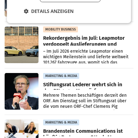
WIENER NEUDORF. – Die geplante
Zusammenarbeit zwischen Adeg und dem
DETAILS ANZEIGEN
Vorarlberger Kaufmann Jürgen Albrecht ist
kartellrechtlich freigegeben: Die
Bundeswettbewerbsbehörde und der
Bundeskartellanwalt
MOBILITY BUSINESS
Rekordergebnis im Juli: Leapmotor
verdoppelt Auslieferungen und
überschreitet die 100.000er-Marke
– Im Juli 2026 erreichte Leapmotor einen
wichtigen Meilenstein und lieferte weltweit
101.267 Fahrzeuge aus, womit sich das
Ergebnis gegenüber Juli 2025 mehr als
verdoppelte (+102
MARKETING & MEDIA
Stiftungsrat Lederer wehrt sich in
den SN gegen Vorwürfe
Mehrere Themen beschäftigen derzeit den
ORF. Am Dienstag soll im Stiftungsrat über
die vom neuen ORF-Chef Clemens Pig
vorgeschlagenen Besetzungen für die
Direktionen abgestimmt werden.
MARKETING & MEDIA
Brandenstein Communications ist
künftig Partner von OtterlyAI