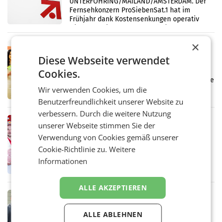
UNTERFÖHRING/MAILAND/AMSTERDAM. Der
Fernsehkonzern ProSiebenSat.1 hat im
Frühjahr dank Kostensenkungen operativ
wieder Gewinn gemacht und die
Markterwartung deutlich übertroffen.
×
RETAIL
Diese Webseite verwendet
Eine Bühne für Zirkularität: ARA und
Müller informieren am POS über
Cookies.
Kreislauffähigkeit
Über den gesamten August hinweg rücken die
Altstoff Recycling Austria AG (ARA) und der
Wir verwenden Cookies, um die
Handelskonzern Müller die Initiative
Benutzerfreundlichkeit unserer Website zu
„Kreislauf-Helden“ in allen österreichischen
verbessern. Durch die weitere Nutzung
Müller-Filialen
RETAIL
unserer Webseite stimmen Sie der
Penny modernisiert zwei Filialen in
Verwendung von Cookies gemäß unserer
Ober- und Niederösterreich
Cookie-Richtlinie zu.
Weitere
WIENER NEUDORF. – Im Rahmen einer
laufenden Modernisierungsoffensive
Informationen
erneuert Penny zwei Filialen in Nieder- und
Oberösterreich. Die beiden Standorte liegen
in Haag sowie im rund
ALLE AKZEPTIEREN
RETAIL
Alles bereit für den Wechsel: Jürgen
ALLE ABLEHNEN
Albrecht setzt ab 1.1.2027 auf Adeg