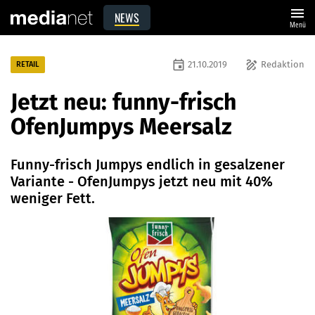
menu
NEWS
Menü
event
draw
21.10.2019
Redaktion
RETAIL
Jetzt neu: funny-frisch
OfenJumpys Meersalz
Funny-frisch Jumpys endlich in gesalzener
Variante - OfenJumpys jetzt neu mit 40%
weniger Fett.