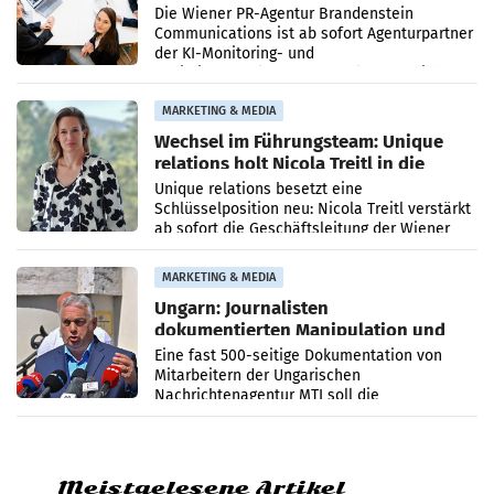
Die Wiener PR-Agentur Brandenstein
Communications ist ab sofort Agenturpartner
der KI-Monitoring- und
Optimierungsplattform OtterlyAI. Damit baut
die Agentur ihr Leistungsportfolio
MARKETING & MEDIA
Wechsel im Führungsteam: Unique
relations holt Nicola Treitl in die
Geschäftsleitung
Unique relations besetzt eine
Schlüsselposition neu: Nicola Treitl verstärkt
ab sofort die Geschäftsleitung der Wiener
PR-Agentur an der Seite von Josef Kalina und
Anna Kalina-Mahr.
MARKETING & MEDIA
Ungarn: Journalisten
dokumentierten Manipulation und
Zensur
Eine fast 500-seitige Dokumentation von
Mitarbeitern der Ungarischen
Nachrichtenagentur MTI soll die
systematische Nachrichten-Manipulation und
Zensur bei der Agentur während der Zeit
Meistgelesene Artikel