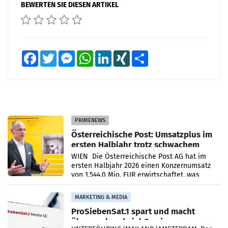
BEWERTEN SIE DIESEN ARTIKEL
Facebook
Twitter
Messenger
WhatsApp
LinkedIn
XING
Teilen
PRIMENEWS
Österreichische Post: Umsatzplus im
ersten Halbjahr trotz schwachem
Briefgeschäft
WIEN Die Österreichische Post AG hat im
ersten Halbjahr 2026 einen Konzernumsatz
von 1.544,0 Mio. EUR erwirtschaftet, was
einem Plus von 3,8 Prozent gegenüber dem
Vergleichszeitraum
MARKETING & MEDIA
ProSiebenSat.1 spart und macht
überraschend viel Gewinn