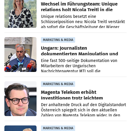
Wechsel im Führungsteam: Unique
relations holt Nicola Treitl in die
Geschäftsleitung
Unique relations besetzt eine
Schlüsselposition neu: Nicola Treitl verstärkt
ab sofort die Geschäftsleitung der Wiener
PR-Agentur an der Seite von Josef Kalina und
Anna Kalina-Mahr.
MARKETING & MEDIA
Ungarn: Journalisten
dokumentierten Manipulation und
Zensur
Eine fast 500-seitige Dokumentation von
Mitarbeitern der Ungarischen
Nachrichtenagentur MTI soll die
systematische Nachrichten-Manipulation und
Zensur bei der Agentur während der Zeit
MARKETING & MEDIA
Magenta Telekom erhöht
Investitionen trotz leichtem
Umsatzrückgang
Der anhaltende Druck auf den Digitalstandort
Österreich spiegelt sich in den aktuellen
Zahlen von Magenta Telekom wider. In den
ersten sechs Monaten des laufenden Jahres
verzeichnete
MARKETING & MEDIA