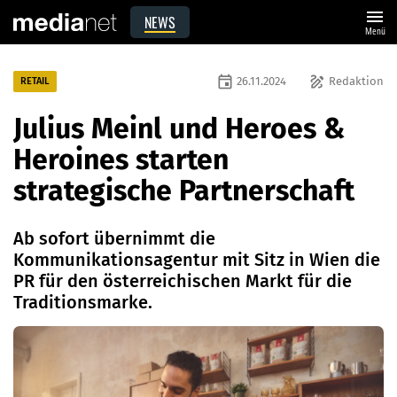
menu
NEWS
Menü
event
draw
26.11.2024
Redaktion
RETAIL
Julius Meinl und Heroes &
Heroines starten
strategische Partnerschaft
Ab sofort übernimmt die
Kommunikationsagentur mit Sitz in Wien die
PR für den österreichischen Markt für die
Traditionsmarke.