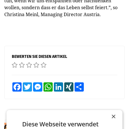
tun, wenn wir uns entspannen oder nachdenken
wollen, sondern dass er das Leben selbst feiert.”, so
Christina Meinl, Managing Director Austria.
BEWERTEN SIE DIESEN ARTIKEL
Facebook
Twitter
Messenger
WhatsApp
LinkedIn
XING
Teilen
×
Diese Webseite verwendet
RETAIL