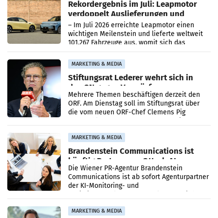
Rekordergebnis im Juli: Leapmotor
verdoppelt Auslieferungen und
überschreitet die 100.000er-Marke
– Im Juli 2026 erreichte Leapmotor einen
wichtigen Meilenstein und lieferte weltweit
101.267 Fahrzeuge aus, womit sich das
Ergebnis gegenüber Juli 2025 mehr als
verdoppelte (+102
MARKETING & MEDIA
Stiftungsrat Lederer wehrt sich in
den SN gegen Vorwürfe
Mehrere Themen beschäftigen derzeit den
ORF. Am Dienstag soll im Stiftungsrat über
die vom neuen ORF-Chef Clemens Pig
vorgeschlagenen Besetzungen für die
Direktionen abgestimmt werden.
MARKETING & MEDIA
Brandenstein Communications ist
künftig Partner von OtterlyAI
Die Wiener PR-Agentur Brandenstein
Communications ist ab sofort Agenturpartner
der KI-Monitoring- und
Optimierungsplattform OtterlyAI. Damit baut
die Agentur ihr Leistungsportfolio
MARKETING & MEDIA