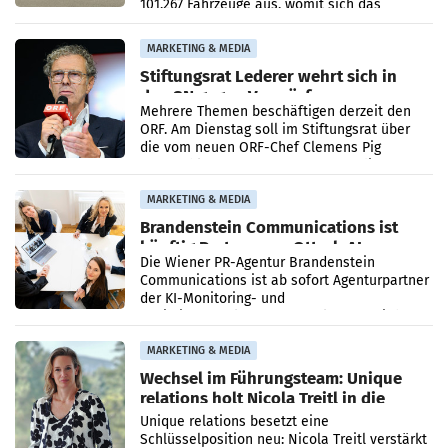
101.267 Fahrzeuge aus, womit sich das
Ergebnis gegenüber Juli 2025 mehr als
verdoppelte (+102
MARKETING & MEDIA
Stiftungsrat Lederer wehrt sich in
den SN gegen Vorwürfe
Mehrere Themen beschäftigen derzeit den
ORF. Am Dienstag soll im Stiftungsrat über
die vom neuen ORF-Chef Clemens Pig
vorgeschlagenen Besetzungen für die
Direktionen abgestimmt werden.
MARKETING & MEDIA
Brandenstein Communications ist
künftig Partner von OtterlyAI
Die Wiener PR-Agentur Brandenstein
Communications ist ab sofort Agenturpartner
der KI-Monitoring- und
Optimierungsplattform OtterlyAI. Damit baut
die Agentur ihr Leistungsportfolio
MARKETING & MEDIA
Wechsel im Führungsteam: Unique
relations holt Nicola Treitl in die
Geschäftsleitung
Unique relations besetzt eine
Schlüsselposition neu: Nicola Treitl verstärkt