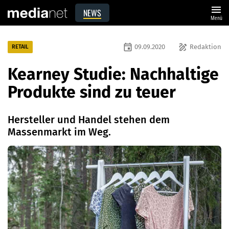
menu
NEWS
Menü
event
draw
09.09.2020
Redaktion
RETAIL
Kearney Studie: Nachhaltige
Produkte sind zu teuer
Hersteller und Handel stehen dem
Massenmarkt im Weg.