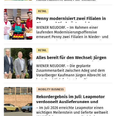
„Kreislauf-Helden“ in allen österreichischen
Müller-Filialen
RETAIL
Penny modernisiert zwei Filialen in
Ober- und Niederösterreich
WIENER NEUDORF. – Im Rahmen einer
laufenden Modernisierungsoffensive
erneuert Penny zwei Filialen in Nieder- und
Oberösterreich. Die beiden Standorte liegen
in Haag sowie im rund
RETAIL
Alles bereit für den Wechsel: Jürgen
Albrecht setzt ab 1.1.2027 auf Adeg
WIENER NEUDORF. – Die geplante
Zusammenarbeit zwischen Adeg und dem
Vorarlberger Kaufmann Jürgen Albrecht ist
kartellrechtlich freigegeben: Die
Bundeswettbewerbsbehörde und der
Bundeskartellanwalt
MOBILITY BUSINESS
Rekordergebnis im Juli: Leapmotor
verdoppelt Auslieferungen und
überschreitet die 100.000er-Marke
– Im Juli 2026 erreichte Leapmotor einen
wichtigen Meilenstein und lieferte weltweit