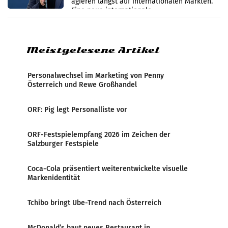
agieren längst auf internationalen Märkten.
Eine neue internationale
Medienresonanzanalyse untersucht die
weltweite Berichterstattung über
Meistgelesene Artikel
Personalwechsel im Marketing von Penny
Österreich und Rewe Großhandel
ORF: Pig legt Personalliste vor
ORF-Festspielempfang 2026 im Zeichen der
Salzburger Festspiele
Coca-Cola präsentiert weiterentwickelte visuelle
Markenidentität
Tchibo bringt Ube-Trend nach Österreich
McDonald’s baut neues Restaurant in