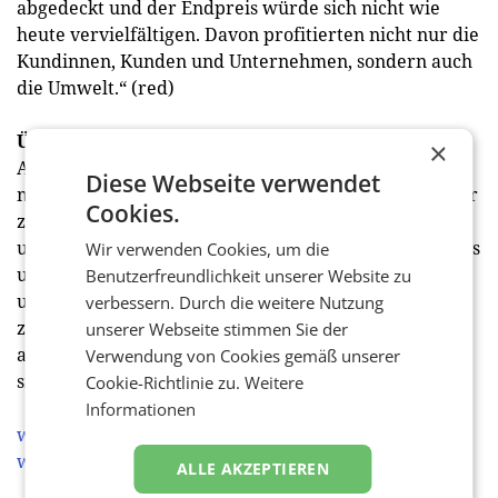
abgedeckt und der Endpreis würde sich nicht wie
heute vervielfältigen. Davon profitierten nicht nur die
Kundinnen, Kunden und Unternehmen, sondern auch
die Umwelt.“ (red)
Über Kearney
×
Als globale Partnerschaft in mehr als 40 Ländern
Diese Webseite verwendet
machen uns unsere Mitarbeiterinnen und Mitarbeiter
Cookies.
zu dem, was wir sind. Als Einzelne bringen wir
unterschiedliche Leidenschaften und Stärken ein. Was
Wir verwenden Cookies, um die
uns eint ist, dass wir alle genauso viel Freude an
Benutzerfreundlichkeit unserer Website zu
unserer Arbeit haben wie diejenigen, mit denen wir
verbessern. Durch die weitere Nutzung
zusammenarbeiten. Gemeinsam mit ihnen lassen wir
unserer Webseite stimmen Sie der
aus großen Ideen Realität werden und unterstützen
Verwendung von Cookies gemäß unserer
sie dabei, ein neues Kapitel aufzuschlagen.
Cookie-Richtlinie zu.
Weitere
Informationen
www.kearney.at
www.twitter.com/KearneyDACH
ALLE AKZEPTIEREN