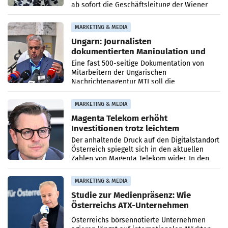
ab sofort die Geschäftsleitung der Wiener
PR-Agentur an der Seite von Josef Kalina und
Anna Kalina-Mahr.
MARKETING & MEDIA
Ungarn: Journalisten
dokumentierten Manipulation und
Zensur
Eine fast 500-seitige Dokumentation von
Mitarbeitern der Ungarischen
Nachrichtenagentur MTI soll die
systematische Nachrichten-Manipulation und
Zensur bei der Agentur während der Zeit
MARKETING & MEDIA
Magenta Telekom erhöht
Investitionen trotz leichtem
Umsatzrückgang
Der anhaltende Druck auf den Digitalstandort
Österreich spiegelt sich in den aktuellen
Zahlen von Magenta Telekom wider. In den
ersten sechs Monaten des laufenden Jahres
verzeichnete
MARKETING & MEDIA
Studie zur Medienpräsenz: Wie
Österreichs ATX-Unternehmen
international wahrgenommen
Österreichs börsennotierte Unternehmen
werden