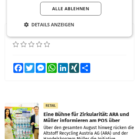
ALLE ABLEHNEN
DETAILS ANZEIGEN
BEWERTEN SIE DIESEN ARTIKEL
Facebook
Twitter
Messenger
WhatsApp
LinkedIn
XING
Teilen
RETAIL
Eine Bühne für Zirkularität: ARA und
Müller informieren am POS über
Kreislauffähigkeit
Über den gesamten August hinweg rücken die
Altstoff Recycling Austria AG (ARA) und der
Handelskonzern Müller die Initiative