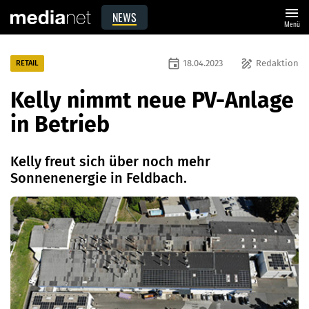
menu
NEWS
Menü
event
draw
18.04.2023
Redaktion
RETAIL
Kelly nimmt neue PV-Anlage
in Betrieb
Kelly freut sich über noch mehr
Sonnenenergie in Feldbach.