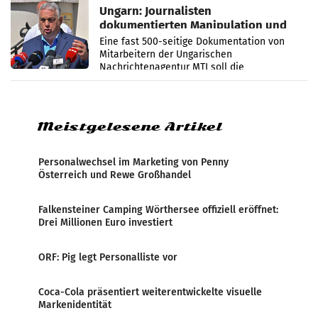
Ungarn: Journalisten
dokumentierten Manipulation und
Zensur
Eine fast 500-seitige Dokumentation von
Mitarbeitern der Ungarischen
Nachrichtenagentur MTI soll die
systematische Nachrichten-Manipulation und
Zensur bei der Agentur während der Zeit
Meistgelesene Artikel
Personalwechsel im Marketing von Penny
Österreich und Rewe Großhandel
Falkensteiner Camping Wörthersee offiziell eröffnet:
Drei Millionen Euro investiert
ORF: Pig legt Personalliste vor
Coca-Cola präsentiert weiterentwickelte visuelle
Markenidentität