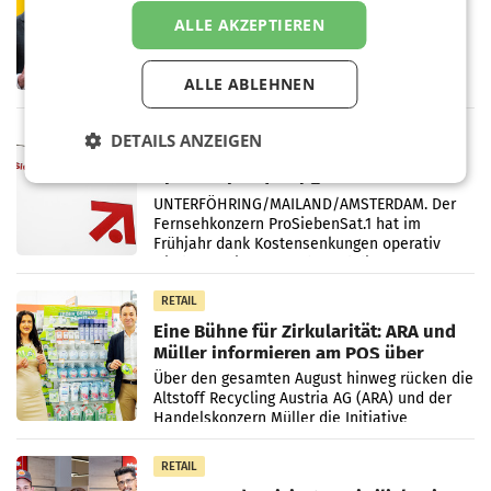
Österreichische Post: Umsatzplus im
ersten Halbjahr trotz schwachem
ALLE AKZEPTIEREN
Briefgeschäft
WIEN Die Österreichische Post AG hat im
ersten Halbjahr 2026 einen Konzernumsatz
ALLE ABLEHNEN
von 1.544,0 Mio. EUR erwirtschaftet, was
einem Plus von 3,8 Prozent gegenüber dem
Vergleichszeitraum
MARKETING & MEDIA
DETAILS ANZEIGEN
ProSiebenSat.1 spart und macht
überraschend viel Gewinn
UNTERFÖHRING/MAILAND/AMSTERDAM. Der
Fernsehkonzern ProSiebenSat.1 hat im
Frühjahr dank Kostensenkungen operativ
wieder Gewinn gemacht und die
Markterwartung deutlich übertroffen.
RETAIL
Eine Bühne für Zirkularität: ARA und
Müller informieren am POS über
Kreislauffähigkeit
Über den gesamten August hinweg rücken die
Altstoff Recycling Austria AG (ARA) und der
Handelskonzern Müller die Initiative
„Kreislauf-Helden“ in allen österreichischen
Müller-Filialen
RETAIL