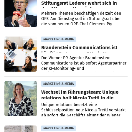
Stiftungsrat Lederer wehrt sich in
den SN gegen Vorwürfe
Mehrere Themen beschäftigen derzeit den
ORF. Am Dienstag soll im Stiftungsrat über
die vom neuen ORF-Chef Clemens Pig
vorgeschlagenen Besetzungen für die
Direktionen abgestimmt werden.
MARKETING & MEDIA
Brandenstein Communications ist
künftig Partner von OtterlyAI
Die Wiener PR-Agentur Brandenstein
Communications ist ab sofort Agenturpartner
der KI-Monitoring- und
Optimierungsplattform OtterlyAI. Damit baut
die Agentur ihr Leistungsportfolio
MARKETING & MEDIA
Wechsel im Führungsteam: Unique
relations holt Nicola Treitl in die
Geschäftsleitung
Unique relations besetzt eine
Schlüsselposition neu: Nicola Treitl verstärkt
ab sofort die Geschäftsleitung der Wiener
PR-Agentur an der Seite von Josef Kalina und
Anna Kalina-Mahr.
MARKETING & MEDIA