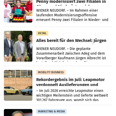
Penny modernisiert zwei Filialen in
Ober- und Niederösterreich
WIENER NEUDORF. – Im Rahmen einer
laufenden Modernisierungsoffensive
erneuert Penny zwei Filialen in Nieder- und
Oberösterreich. Die beiden Standorte liegen
in Haag sowie im rund
RETAIL
Alles bereit für den Wechsel: Jürgen
Albrecht setzt ab 1.1.2027 auf Adeg
WIENER NEUDORF. – Die geplante
Zusammenarbeit zwischen Adeg und dem
Vorarlberger Kaufmann Jürgen Albrecht ist
kartellrechtlich freigegeben: Die
Bundeswettbewerbsbehörde und der
Bundeskartellanwalt
MOBILITY BUSINESS
Rekordergebnis im Juli: Leapmotor
verdoppelt Auslieferungen und
überschreitet die 100.000er-Marke
– Im Juli 2026 erreichte Leapmotor einen
wichtigen Meilenstein und lieferte weltweit
101.267 Fahrzeuge aus, womit sich das
Ergebnis gegenüber Juli 2025 mehr als
verdoppelte (+102
MARKETING & MEDIA