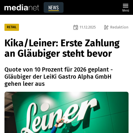
menu
NEWS
Menü
event
draw
11.12.2025
Redaktion
RETAIL
Kika/Leiner: Erste Zahlung
an Gläubiger steht bevor
Quote von 10 Prozent für 2026 geplant -
Gläubiger der LeiKi Gastro Alpha GmbH
gehen leer aus