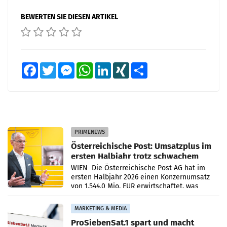
BEWERTEN SIE DIESEN ARTIKEL
Facebook
Twitter
Messenger
WhatsApp
LinkedIn
XING
Teilen
PRIMENEWS
Österreichische Post: Umsatzplus im
ersten Halbjahr trotz schwachem
Briefgeschäft
WIEN Die Österreichische Post AG hat im
ersten Halbjahr 2026 einen Konzernumsatz
von 1.544,0 Mio. EUR erwirtschaftet, was
einem Plus von 3,8 Prozent gegenüber dem
Vergleichszeitraum
MARKETING & MEDIA
ProSiebenSat.1 spart und macht