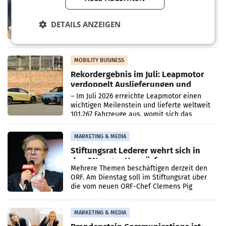
Albrecht setzt ab 1.1.2027 auf Adeg
WIENER NEUDORF. – Die geplante
Zusammenarbeit zwischen Adeg und dem
DETAILS ANZEIGEN
Vorarlberger Kaufmann Jürgen Albrecht ist
kartellrechtlich freigegeben: Die
Bundeswettbewerbsbehörde und der
Bundeskartellanwalt
MOBILITY BUSINESS
Rekordergebnis im Juli: Leapmotor
verdoppelt Auslieferungen und
überschreitet die 100.000er-Marke
– Im Juli 2026 erreichte Leapmotor einen
wichtigen Meilenstein und lieferte weltweit
101.267 Fahrzeuge aus, womit sich das
Ergebnis gegenüber Juli 2025 mehr als
verdoppelte (+102
MARKETING & MEDIA
Stiftungsrat Lederer wehrt sich in
den SN gegen Vorwürfe
Mehrere Themen beschäftigen derzeit den
ORF. Am Dienstag soll im Stiftungsrat über
die vom neuen ORF-Chef Clemens Pig
vorgeschlagenen Besetzungen für die
Direktionen abgestimmt werden.
MARKETING & MEDIA