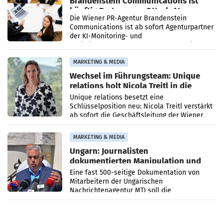
Brandenstein Communications ist
künftig Partner von OtterlyAI
Die Wiener PR-Agentur Brandenstein
Communications ist ab sofort Agenturpartner
der KI-Monitoring- und
Optimierungsplattform OtterlyAI. Damit baut
die Agentur ihr Leistungsportfolio
MARKETING & MEDIA
Wechsel im Führungsteam: Unique
relations holt Nicola Treitl in die
Geschäftsleitung
Unique relations besetzt eine
Schlüsselposition neu: Nicola Treitl verstärkt
ab sofort die Geschäftsleitung der Wiener
PR-Agentur an der Seite von Josef Kalina und
Anna Kalina-Mahr.
MARKETING & MEDIA
Ungarn: Journalisten
dokumentierten Manipulation und
Zensur
Eine fast 500-seitige Dokumentation von
Mitarbeitern der Ungarischen
Nachrichtenagentur MTI soll die
systematische Nachrichten-Manipulation und
Zensur bei der Agentur während der Zeit