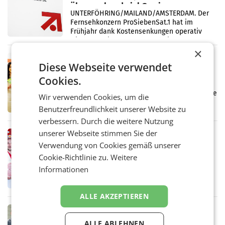
überraschend viel Gewinn
UNTERFÖHRING/MAILAND/AMSTERDAM. Der
Fernsehkonzern ProSiebenSat.1 hat im
Frühjahr dank Kostensenkungen operativ
wieder Gewinn gemacht und die
Markterwartung deutlich übertroffen.
×
RETAIL
Diese Webseite verwendet
Eine Bühne für Zirkularität: ARA und
Cookies.
Müller informieren am POS über
Kreislauffähigkeit
Über den gesamten August hinweg rücken die
Wir verwenden Cookies, um die
Altstoff Recycling Austria AG (ARA) und der
Benutzerfreundlichkeit unserer Website zu
Handelskonzern Müller die Initiative
„Kreislauf-Helden“ in allen österreichischen
verbessern. Durch die weitere Nutzung
Müller-Filialen
unserer Webseite stimmen Sie der
RETAIL
Verwendung von Cookies gemäß unserer
Penny modernisiert zwei Filialen in
Cookie-Richtlinie zu.
Ober- und Niederösterreich
Weitere
WIENER NEUDORF. – Im Rahmen einer
Informationen
laufenden Modernisierungsoffensive
erneuert Penny zwei Filialen in Nieder- und
Oberösterreich. Die beiden Standorte liegen
ALLE AKZEPTIEREN
in Haag sowie im rund
RETAIL
Alles bereit für den Wechsel: Jürgen
ALLE ABLEHNEN