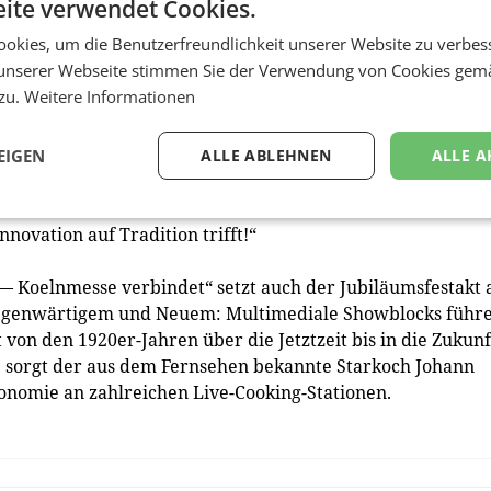
ite verwendet Cookies.
cklungen“, sagt Jürgen Steffens vom Architekturbüro JSWD
okies, um die Benutzerfreundlichkeit unserer Website zu verbes
ortlich zeichnet. Neben dem zentralen Thema Nachhaltigk
unserer Webseite stimmen Sie der Verwendung von Cookies gem
Funktionsbereiche im Fokus.
 zu.
Weitere Informationen
diges Zentrum für Innovation, Handel und internationale
ng gab 1924 Konrad Adenauer. Er legte den Grundstein fü
EIGEN
ALLE ABLEHNEN
ALLE A
 der Koelnmesse. „Das Confex ist ein neuer Meilenstein auf
men, Menschen und Nationen verbindet“, betont Messeche
novation auf Tradition trifft!“
 Koelnmesse verbindet“ setzt auch der Jubiläumsfestakt 
Gegenwärtigem und Neuem: Multimediale Showblocks führ
 von den 1920er-Jahren über die Jetztzeit bis in die Zukunf
se sorgt der aus dem Fernsehen bekannte Starkoch Johann
nomie an zahlreichen Live-Cooking-Stationen.