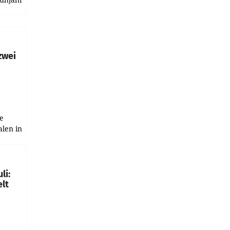
h
zwei
e
alen in
ich.
gen in
li:
lt