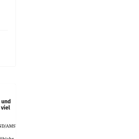
t und
viel
ND/AMSTERDAM.
rühjahr