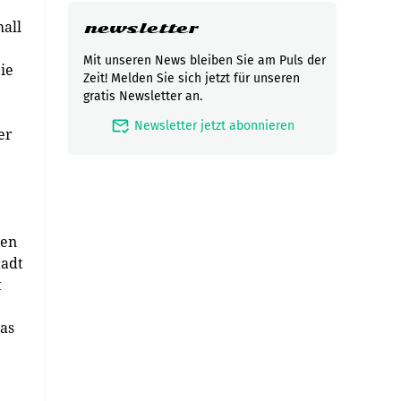
hall
newsletter
Mit unseren News bleiben Sie am Puls der
ie
Zeit! Melden Sie sich jetzt für unseren
gratis Newsletter an.
mark_email_read
Newsletter jetzt abonnieren
er
gen
tadt
t
das