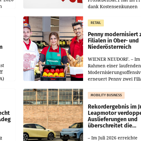
n
dank Kostensenkungen
operativ wieder Gewinn
m Plus
gemacht und die
RETAIL
er
Markterwartung deutlic
übertroffen.
Penny modernisiert 
Filialen in Ober- und
m
Niederösterreich
WIENER NEUDORF. – Im
st
Rahmen einer laufenden
ff
Modernisierungsoffensiv
A)
erneuert Penny zwei Fili
Nieder- und Oberösterre
slauf-
Die beiden Standorte lie
MOBILITY BUSINESS
Haag sowie im rund
ilialen
Rekordergebnis im Ju
echt
Leapmotor verdoppe
 Adeg
Auslieferungen und
überschreitet die
100.000er-Marke
– Im Juli 2026 erreichte
t