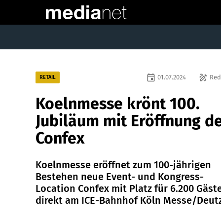
event
draw
01.07.2024
Red
RETAIL
Koelnmesse krönt 100.
Jubiläum mit Eröffnung d
Confex
Koelnmesse eröffnet zum 100-jährigen
Bestehen neue Event- und Kongress-
Location Confex mit Platz für 6.200 Gäst
direkt am ICE-Bahnhof Köln Messe/Deutz