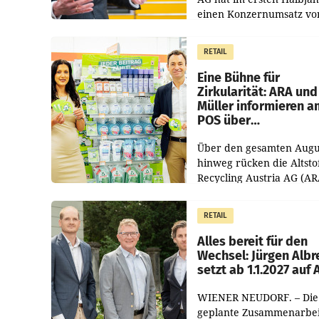
einen Konzernumsatz vo
1.544,0 Mio. EUR
erwirtschaftet, was eine
RETAIL
von 3,8 Prozent gegenüb
dem Vergleichszeitraum
Eine Bühne für
Zirkularität: ARA und
Müller informieren a
POS über
Kreislauffähigkeit
Über den gesamten Augu
hinweg rücken die Altsto
Recycling Austria AG (AR
und der Handelskonzern
Müller die Initiative „Krei
RETAIL
Helden“ in allen
österreichischen Müller-F
Alles bereit für den
Wechsel: Jürgen Albr
setzt ab 1.1.2027 auf
WIENER NEUDORF. – Die
geplante Zusammenarbei