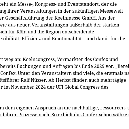
teht ein Messe-, Kongress- und Eventstandort, der die
ung ihrer Veranstaltungen in der zukünftigen Messewelt
r der Geschäftsführung der Koelnmesse GmbH. Aus der
wie aus neuen Veranstaltungen außerhalb der starken
ich für Köln und die Region entscheidende
exibilität, Effizienz und Emotionalität – und damit für die
t weg an: Koelncongress, Vermarkter des Confex und
ereits Buchungen und Anfragen bis Ende 2029 vor. „Berei
Confex. Unter den Veranstaltern sind viele, die erstmals n
tsführer Ralf Nüsser. Ab Herbst fänden auch mehrtägige
er im November 2024 der UFI Global Congress des
 dem eigenen Anspruch an die nachhaltige, ressourcen- 
d ihrer Prozesse nach. So erhielt das Confex schon währe
 der Deutschen Gesellschaft für Nachhaltiges Bauen (DGNB).
egnung und Kommunikation, sie ist auch selbst Ausdruck