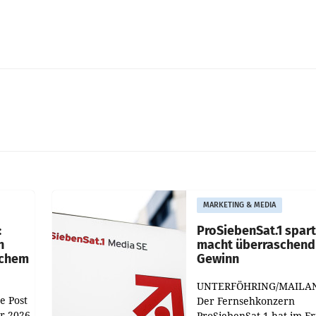
MARKETING & MEDIA
:
ProSiebenSat.1 spar
n
macht überraschend 
achem
Gewinn
UNTERFÖHRING/MAILA
e Post
Der Fernsehkonzern
hr 2026
ProSiebenSat.1 hat im F