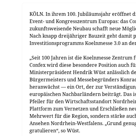
KÖLN. In ihrem 100. Jubiläumsjahr eröffnet 
Event- und Kongresszentrum Europas: das Con
zukunftsweisende Neubau schafft neue Möglic
Nach knapp dreijähriger Bauzeit geht damit 
Investitionsprogramms Koelnmesse 3.0 an den
„Seit 100 Jahren ist die Koelnmesse Zentrum 
Confex wird diese besondere Position auch f
Ministerpräsident Hendrik Wüst anlässlich d
Bürgermeisters und Messebegründers Konrad
heranwächst — ein Ort, der zur Verständigu
europäischen Nachbarländern beiträgt. Das is
Pfeiler für den Wirtschaftsstandort Nordrhei
Plattform zum Vernetzen und Erschließen neue
Mehrwert für die Region, sondern stärke auch
Ansehen Nordrhein-Westfalens. „Grund genug
gratulieren“, so Wüst.