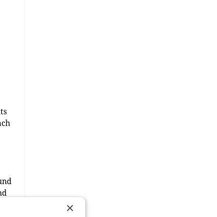
ts
ach
und
nd
×