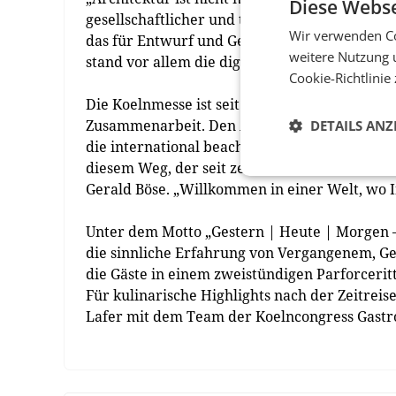
Diese Webse
gesellschaftlicher und technologischer Entwi
Wir verwenden Co
das für Entwurf und Generalplanung verantw
weitere Nutzung 
stand vor allem die digitale Vernetzung der 
Cookie-Richtlinie
Die Koelnmesse ist seit 100 Jahren ein leben
Zusammenarbeit. Den Anstoß für ihre Gründu
DETAILS ANZ
die international beachtete Erfolgsgeschichte
diesem Weg, der seit zehn Dekaden Unterneh
Gerald Böse. „Willkommen in einer Welt, wo In
Unter dem Motto „Gestern | Heute | Morgen —
die sinnliche Erfahrung von Vergangenem, 
die Gäste in einem zweistündigen Parforceritt
Für kulinarische Highlights nach der Zeitrei
Lafer mit dem Team der Koelncongress Gastro