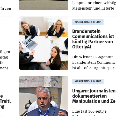
Leapmotor einen wichti
Meilenstein und lieferte
Jürgen
weltweit 101.267 Fahrze
ich
aus, womit sich das Erge
MARKETING & MEDIA
gegenüber Juli 2025 meh
örde
verdoppelte (+102
walt
Brandenstein
Communications ist
künftig Partner von
OtterlyAI
ftigen
Die Wiener PR-Agentur
nstag
Brandenstein Communica
die
ist ab sofort Agenturpar
emens
der KI-Monitoring- und
Optimierungsplattform
MARKETING & MEDIA
OtterlyAI. Damit baut di
Agentur ihr Leistungspor
Ungarn: Journalisten
ue
dokumentierten
Treitl
Manipulation und Ze
ung
Eine fast 500-seitige