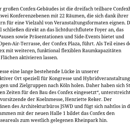
 großen Confex-Gebäudes ist die dreifach teilbare Confex
zwei Konferenzebenen mit 22 Räumen, die sich dank ihrer
rn für eine Vielzahl von Veranstaltungsformaten eignen. D
schließen direkt an das lichtdurchflutete Foyer an, das
Pausen sowie Präsentationen und Side-Events bietet und
en-Air-Terrasse, der Confex Plaza, führt. Als Teil eines d
ex mit weiteren, funktional flexiblen Raumkapazitäten
 Flächen aktivieren lassen.
esse eine lange bestehende Lücke in unserer
aktiver Ort speziell für Kongresse und Hybridveranstaltun
ngen und Zielgruppen nach Köln holen. Daher haben sich S
en Zeiten für den Bau des Confex eingesetzt“, unterstreich
vorsitzende der Koelnmesse, Henriette Reker. Der
änen des Architekturbüros JSWD und fügt sich nahtlos in 
mmen mit der neuen Halle 1 bildet das Confex den
sseareals zum westlich gelegenen Rheinpark hin.