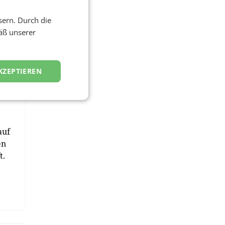
,
sern. Durch die
eit
äß unserer
r
KZEPTIEREN
f
auf
en
t.