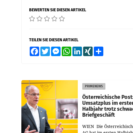
BEWERTEN SIE DIESEN ARTIKEL
TEILEN SIE DIESEN ARTIKEL
Facebook
Twitter
Messenger
WhatsApp
LinkedIn
XING
Teilen
PRIMENEWS
Österreichische Post
Umsatzplus im erste
Halbjahr trotz schw
Briefgeschäft
WIEN Die Österreichisch
AG hat im ersten Halbja