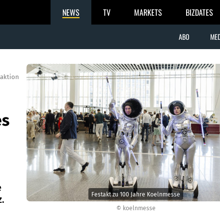
NEWS
TV
MARKETS
BIZDATES
ABO
MED
aktion
es
e
Festakt zu 100 Jahre Koelnmesse
.
© koelnmesse