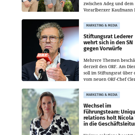
zwischen Adeg und dem
Vorarlberger Kaufmann 
Albrecht ist kartellrechtl
freigegeben: Die
MARKETING & MEDIA
Bundeswettbewerbsbeh
und der Bundeskartellan
Stiftungsrat Lederer
wehrt sich in den SN
gegen Vorwürfe
Mehrere Themen beschä
derzeit den ORF. Am Die
soll im Stiftungsrat über 
vom neuen ORF-Chef Cl
Pig vorgeschlagenen
Besetzungen für die
MARKETING & MEDIA
Direktionen abgestimmt
werden.
Wechsel im
Führungsteam: Uniq
relations holt Nicola 
in die Geschäftsleit