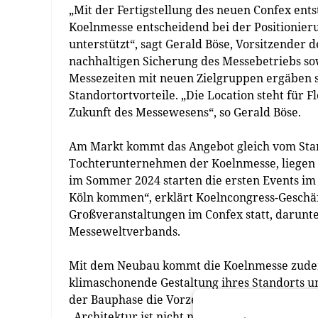
„Mit der Fertigstellung des neuen Confex ents
Koelnmesse entscheidend bei der Positionier
unterstützt“, sagt Gerald Böse, Vorsitzende
nachhaltigen Sicherung des Messebetriebs so
Messezeiten mit neuen Zielgruppen ergäben s
Standortortvorteile. „Die Location steht für Fl
Zukunft des Messewesens“, so Gerald Böse.
Am Markt kommt das Angebot gleich vom Star
Tochterunternehmen der Koelnmesse, liegen b
im Sommer 2024 starten die ersten Events im 
Köln kommen“, erklärt Koelncongress-Geschäf
Großveranstaltungen im Confex statt, darunt
Messeweltverbands.
Mit dem Neubau kommt die Koelnmesse zudem
klimaschonende Gestaltung ihres Standorts un
der Bauphase die Vorzertifizierung in Platin
„Architektur ist nicht nur die Bühne für Beg