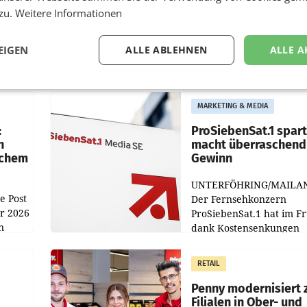
 zu.
Weitere Informationen
EIGEN
ALLE ABLEHNEN
ALLE A
MARKETING & MEDIA
:
ProSiebenSat.1 spar
n
macht überraschend 
achem
Gewinn
UNTERFÖHRING/MAILA
e Post
Der Fernsehkonzern
hr 2026
ProSiebenSat.1 hat im F
n
dank Kostensenkungen
operativ wieder Gewinn
m Plus
gemacht und die
RETAIL
er
Markterwartung deutlic
übertroffen.
Penny modernisiert 
Filialen in Ober- und