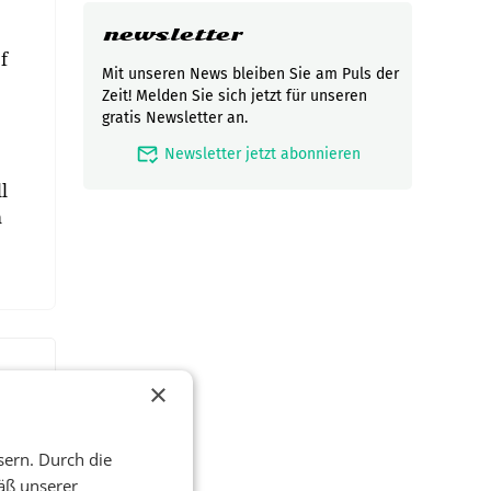
newsletter
f
Mit unseren News bleiben Sie am Puls der
Zeit! Melden Sie sich jetzt für unseren
gratis Newsletter an.
mark_email_read
Newsletter jetzt abonnieren
l
m
×
sern. Durch die
äß unserer