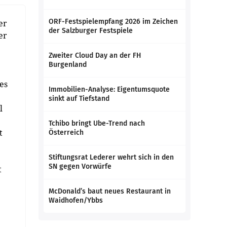
ORF-Festspielempfang 2026 im Zeichen
er
der Salzburger Festspiele
er
Zweiter Cloud Day an der FH
Burgenland
es
Immobilien-Analyse: Eigentumsquote
sinkt auf Tiefstand
l
Tchibo bringt Ube-Trend nach
t
Österreich
Stiftungsrat Lederer wehrt sich in den
SN gegen Vorwürfe
t
McDonald’s baut neues Restaurant in
Waidhofen/Ybbs