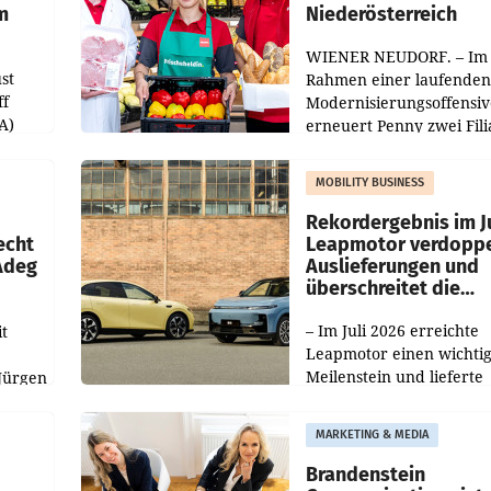
m
Niederösterreich
WIENER NEUDORF. – Im
st
Rahmen einer laufenden
ff
Modernisierungsoffensiv
A)
erneuert Penny zwei Fili
Nieder- und Oberösterre
slauf-
Die beiden Standorte lie
MOBILITY BUSINESS
Haag sowie im rund
ilialen
Rekordergebnis im Ju
echt
Leapmotor verdoppe
 Adeg
Auslieferungen und
überschreitet die
100.000er-Marke
– Im Juli 2026 erreichte
t
Leapmotor einen wichti
Meilenstein und lieferte
Jürgen
weltweit 101.267 Fahrze
ich
aus, womit sich das Erge
MARKETING & MEDIA
gegenüber Juli 2025 meh
örde
verdoppelte (+102
walt
Brandenstein