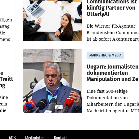
Communications ist
künftig Partner von
OtterlyAI
ftigen
Die Wiener PR-Agentur
nstag
Brandenstein Communica
die
ist ab sofort Agenturpar
emens
der KI-Monitoring- und
Optimierungsplattform
MARKETING & MEDIA
OtterlyAI. Damit baut di
Agentur ihr Leistungspor
Ungarn: Journalisten
ue
dokumentierten
Treitl
Manipulation und Ze
ung
Eine fast 500-seitige
eine
Dokumentation von
cola
Mitarbeitern der Ungari
 die
Nachrichtenagentur MTI 
ener
die systematische Nachri
von
Manipulation und Zensur
lina-
der Agentur während de
AGB
Mediadaten
Kontakt