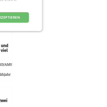
KZEPTIEREN
t und
viel
ND/AMSTERDAM.
rühjahr
h
zwei