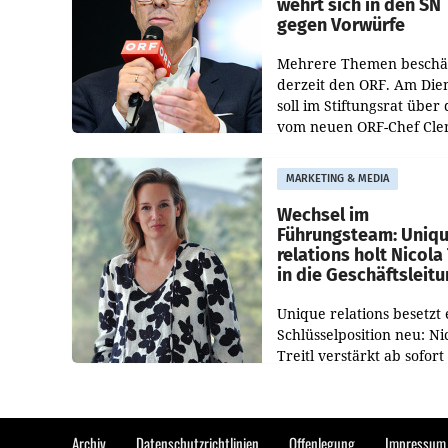
wehrt sich in den SN
gegen Vorwürfe
Mehrere Themen beschä
derzeit den ORF. Am Die
soll im Stiftungsrat über 
vom neuen ORF-Chef Cl
Pig vorgeschlagenen
Besetzungen für die
MARKETING & MEDIA
Direktionen abgestimmt
werden.
Wechsel im
Führungsteam: Uniq
relations holt Nicola 
in die Geschäftsleit
Unique relations besetzt 
Schlüsselposition neu: Ni
Treitl verstärkt ab sofort
Geschäftsleitung der Wi
PR-Agentur an der Seite 
Josef Kalina und Anna Ka
Mahr.
Archiv
Datenschutzrichtlinien
Offenlegung
Impressum