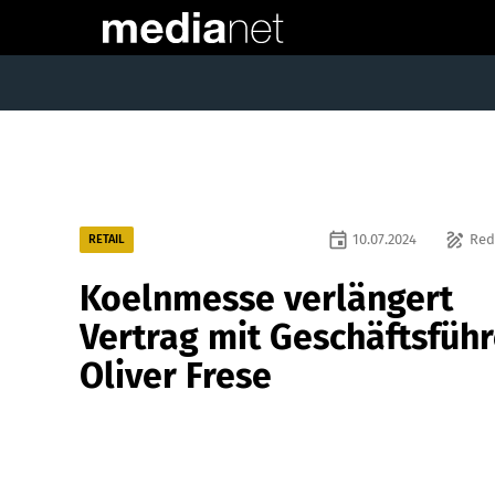
event
draw
10.07.2024
Red
RETAIL
Koelnmesse verlängert
Vertrag mit Geschäftsführ
Oliver Frese