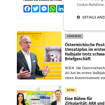
Cookie-Richtlinie
Facebook
Twitter
Messenger
WhatsApp
LinkedIn
XING
Teilen
DETAILS ANZ
PRIMENEWS
Österreichische Post
Umsatzplus im erste
Halbjahr trotz schw
Briefgeschäft
WIEN Die Österreichisch
AG hat im ersten Halbja
einen Konzernumsatz vo
1.544,0 Mio. EUR
erwirtschaftet, was eine
RETAIL
von 3,8 Prozent gegenüb
dem Vergleichszeitraum
Eine Bühne für
Zirkularität: ARA und