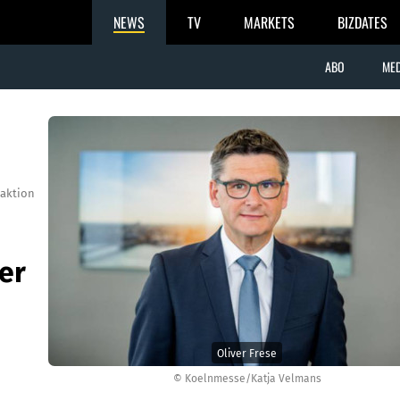
NEWS
TV
MARKETS
BIZDATES
ABO
MED
aktion
er
Oliver Frese
© Koelnmesse/Katja Velmans