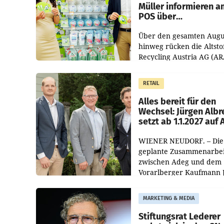
Müller informieren a
POS über
Kreislauffähigkeit
Über den gesamten Augu
hinweg rücken die Altsto
Recycling Austria AG (AR
und der Handelskonzern
Müller die Initiative „Krei
RETAIL
Helden“ in allen
österreichischen Müller-F
Alles bereit für den
Wechsel: Jürgen Albr
setzt ab 1.1.2027 auf
WIENER NEUDORF. – Die
geplante Zusammenarbei
zwischen Adeg und dem
Vorarlberger Kaufmann 
Albrecht ist kartellrechtl
freigegeben: Die
MARKETING & MEDIA
Bundeswettbewerbsbeh
und der Bundeskartellan
Stiftungsrat Lederer