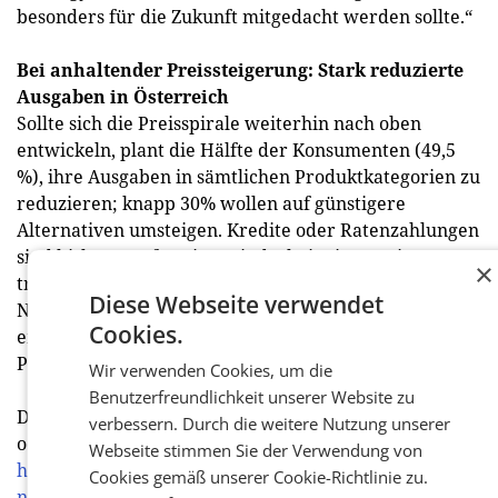
besonders für die Zukunft mitgedacht werden sollte.“
Bei anhaltender Preissteigerung: Stark reduzierte
Ausgaben in Österreich
Sollte sich die Preisspirale weiterhin nach oben
entwickeln, plant die Hälfte der Konsumenten (49,5
%), ihre Ausgaben in sämtlichen Produktkategorien zu
reduzieren; knapp 30% wollen auf günstigere
Alternativen umsteigen. Kredite oder Ratenzahlungen
sind bisher nur für eine Minderheit eine Option, um
×
trotz steigender Preise Anschaffungen im Bereich
Diese Webseite verwendet
Non-Food zu tätigen. Lediglich für vier Prozent kommt
Cookies.
ein Kredit bei guten Zinskonditionen infrage, und drei
Prozent setzen auf das Bezahlen in Raten. (red)
Wir verwenden Cookies, um die
Benutzerfreundlichkeit unserer Website zu
Die vollständige Analyse erhalten Sie auf Anfrage
verbessern. Durch die weitere Nutzung unserer
oder unter:
Webseite stimmen Sie der Verwendung von
https://www.strategyand.pwc.com/at/konsumentenbefr
Cookies gemäß unserer Cookie-Richtlinie zu.
non-food.html