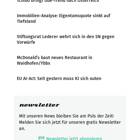
Tchibo bringt Ube-Trend nach Österreich
Immobilien-Analyse: Eigentumsquote sinkt auf
Tiefstand
Stiftungsrat Lederer wehrt sich in den SN gegen
Vorwürfe
McDonald’s baut neues Restaurant in
Waidhofen/Ybbs
EU AI-Act: Seit gestern muss KI sich outen
newsletter
Mit unseren News bleiben Sie am Puls der Zeit!
Melden Sie sich jetzt für unseren gratis Newsletter
an.
mark_email_read
Newsletter jetzt abonnieren