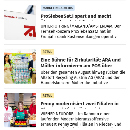
einem Plus von 3,8 Prozent gegenüber dem
Vergleichszeitraum
MARKETING & MEDIA
ProSiebenSat.1 spart und macht
überraschend viel Gewinn
UNTERFÖHRING/MAILAND/AMSTERDAM. Der
Fernsehkonzern ProSiebenSat.1 hat im
Frühjahr dank Kostensenkungen operativ
wieder Gewinn gemacht und die
Markterwartung deutlich übertroffen.
RETAIL
Eine Bühne für Zirkularität: ARA und
Müller informieren am POS über
Kreislauffähigkeit
Über den gesamten August hinweg rücken die
Altstoff Recycling Austria AG (ARA) und der
Handelskonzern Müller die Initiative
„Kreislauf-Helden“ in allen österreichischen
Müller-Filialen
RETAIL
Penny modernisiert zwei Filialen in
Ober- und Niederösterreich
WIENER NEUDORF. – Im Rahmen einer
laufenden Modernisierungsoffensive
erneuert Penny zwei Filialen in Nieder- und
Oberösterreich. Die beiden Standorte liegen