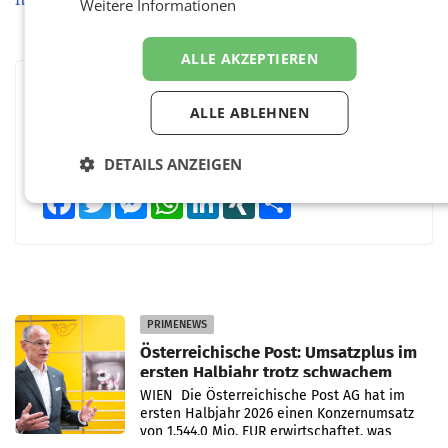
Weitere Informationen
ALLE AKZEPTIEREN
BEWERTEN SIE DIESEN ARTIKEL
ALLE ABLEHNEN
DETAILS ANZEIGEN
Facebook
Twitter
Messenger
WhatsApp
LinkedIn
XING
Teilen
PRIMENEWS
Österreichische Post: Umsatzplus im
ersten Halbjahr trotz schwachem
Briefgeschäft
WIEN Die Österreichische Post AG hat im
ersten Halbjahr 2026 einen Konzernumsatz
von 1.544,0 Mio. EUR erwirtschaftet, was