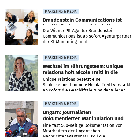
vorgeschlagenen Besetzungen für die
Direktionen abgestimmt werden.
MARKETING & MEDIA
Brandenstein Communications ist
künftig Partner von OtterlyAI
Die Wiener PR-Agentur Brandenstein
Communications ist ab sofort Agenturpartner
der KI-Monitoring- und
Optimierungsplattform OtterlyAI. Damit baut
die Agentur ihr Leistungsportfolio
MARKETING & MEDIA
Wechsel im Führungsteam: Unique
relations holt Nicola Treitl in die
Geschäftsleitung
Unique relations besetzt eine
Schlüsselposition neu: Nicola Treitl verstärkt
ab sofort die Geschäftsleitung der Wiener
PR-Agentur an der Seite von Josef Kalina und
Anna Kalina-Mahr.
MARKETING & MEDIA
Ungarn: Journalisten
dokumentierten Manipulation und
Zensur
Eine fast 500-seitige Dokumentation von
Mitarbeitern der Ungarischen
Nachrichtenagentur MTI soll die