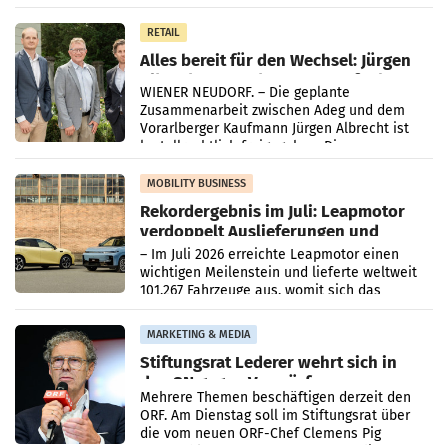
in Haag sowie im rund
RETAIL
Alles bereit für den Wechsel: Jürgen
Albrecht setzt ab 1.1.2027 auf Adeg
WIENER NEUDORF. – Die geplante
Zusammenarbeit zwischen Adeg und dem
Vorarlberger Kaufmann Jürgen Albrecht ist
kartellrechtlich freigegeben: Die
Bundeswettbewerbsbehörde und der
Bundeskartellanwalt
MOBILITY BUSINESS
Rekordergebnis im Juli: Leapmotor
verdoppelt Auslieferungen und
überschreitet die 100.000er-Marke
– Im Juli 2026 erreichte Leapmotor einen
wichtigen Meilenstein und lieferte weltweit
101.267 Fahrzeuge aus, womit sich das
Ergebnis gegenüber Juli 2025 mehr als
verdoppelte (+102
MARKETING & MEDIA
Stiftungsrat Lederer wehrt sich in
den SN gegen Vorwürfe
Mehrere Themen beschäftigen derzeit den
ORF. Am Dienstag soll im Stiftungsrat über
die vom neuen ORF-Chef Clemens Pig