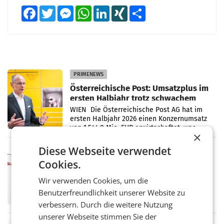
Facebook
Twitter
Messenger
WhatsApp
LinkedIn
XING
Teilen
PRIMENEWS
Österreichische Post: Umsatzplus im
ersten Halbjahr trotz schwachem
Briefgeschäft
WIEN Die Österreichische Post AG hat im
ersten Halbjahr 2026 einen Konzernumsatz
von 1.544,0 Mio. EUR erwirtschaftet, was
×
einem Plus von 3,8 Prozent gegenüber dem
Vergleichszeitraum
Diese Webseite verwendet
MARKETING & MEDIA
Cookies.
ProSiebenSat.1 spart und macht
überraschend viel Gewinn
Wir verwenden Cookies, um die
UNTERFÖHRING/MAILAND/AMSTERDAM. Der
Fernsehkonzern ProSiebenSat.1 hat im
Benutzerfreundlichkeit unserer Website zu
Frühjahr dank Kostensenkungen operativ
verbessern. Durch die weitere Nutzung
wieder Gewinn gemacht und die
unserer Webseite stimmen Sie der
Markterwartung deutlich übertroffen.