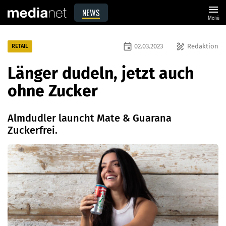
menu
NEWS
Menü
event
draw
02.03.2023
Redaktion
RETAIL
Länger dudeln, jetzt auch
ohne Zucker
Almdudler launcht Mate & Guarana
Zuckerfrei.