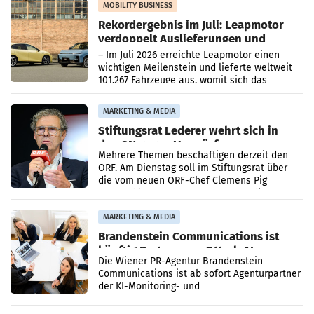
Bundeskartellanwalt
MOBILITY BUSINESS
Rekordergebnis im Juli: Leapmotor
verdoppelt Auslieferungen und
überschreitet die 100.000er-Marke
– Im Juli 2026 erreichte Leapmotor einen
wichtigen Meilenstein und lieferte weltweit
101.267 Fahrzeuge aus, womit sich das
Ergebnis gegenüber Juli 2025 mehr als
verdoppelte (+102
MARKETING & MEDIA
Stiftungsrat Lederer wehrt sich in
den SN gegen Vorwürfe
Mehrere Themen beschäftigen derzeit den
ORF. Am Dienstag soll im Stiftungsrat über
die vom neuen ORF-Chef Clemens Pig
vorgeschlagenen Besetzungen für die
Direktionen abgestimmt werden.
MARKETING & MEDIA
Brandenstein Communications ist
künftig Partner von OtterlyAI
Die Wiener PR-Agentur Brandenstein
Communications ist ab sofort Agenturpartner
der KI-Monitoring- und
Optimierungsplattform OtterlyAI. Damit baut
die Agentur ihr Leistungsportfolio