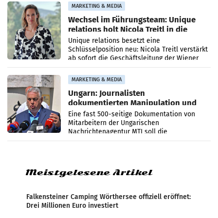
MARKETING & MEDIA
Wechsel im Führungsteam: Unique
relations holt Nicola Treitl in die
Geschäftsleitung
Unique relations besetzt eine
Schlüsselposition neu: Nicola Treitl verstärkt
ab sofort die Geschäftsleitung der Wiener
PR-Agentur an der Seite von Josef Kalina und
Anna Kalina-Mahr.
MARKETING & MEDIA
Ungarn: Journalisten
dokumentierten Manipulation und
Zensur
Eine fast 500-seitige Dokumentation von
Mitarbeitern der Ungarischen
Nachrichtenagentur MTI soll die
systematische Nachrichten-Manipulation und
Zensur bei der Agentur während der Zeit
Meistgelesene Artikel
Falkensteiner Camping Wörthersee offiziell eröffnet:
Drei Millionen Euro investiert