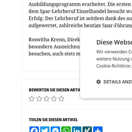
Ausbildungsprogramm erarbeitet. Die ersten d
dem Spar-Lehrberuf Einzelhandel besucht wu
Erfolg: Der Lehrberuf ist seitdem dank des 
aufgewertet, zahlreiche heutige Spar-Führun
Roswitha Krenn, Direktorin der LBS Bad Radk
Diese Webse
besondere Auszeichnung und spiegelt auch un
Wir verwenden Co
besuchen, auch stets mit unseren Projekten e
weitere Nutzung 
Cookie-Richtlinie
DETAILS ANZ
BEWERTEN SIE DIESEN ARTIKEL
TEILEN SIE DIESEN ARTIKEL
Facebook
Twitter
Messenger
WhatsApp
LinkedIn
XING
Teilen