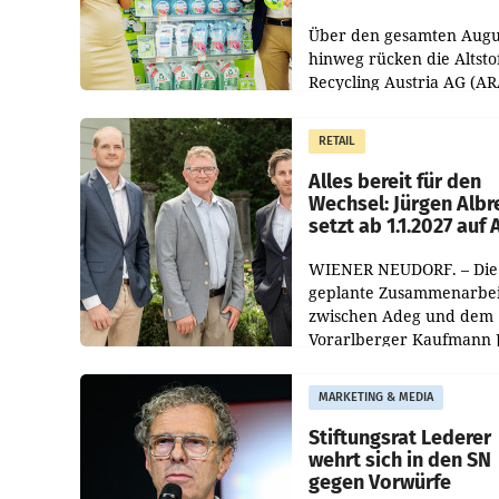
Kreislauffähigkeit
Über den gesamten Augu
hinweg rücken die Altsto
Recycling Austria AG (AR
und der Handelskonzern
Müller die Initiative „Krei
RETAIL
Helden“ in allen
österreichischen Müller-F
Alles bereit für den
Wechsel: Jürgen Albr
setzt ab 1.1.2027 auf
WIENER NEUDORF. – Die
geplante Zusammenarbei
zwischen Adeg und dem
Vorarlberger Kaufmann 
Albrecht ist kartellrechtl
freigegeben: Die
MARKETING & MEDIA
Bundeswettbewerbsbeh
und der Bundeskartellan
Stiftungsrat Lederer
wehrt sich in den SN
gegen Vorwürfe