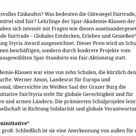
lles Einkaufen? Was bedeuten die Gütesiegel Fairtrade,
ittel sind fair? Lehrlinge der Spar-Akademie-Klassen der
ben sich intensiv mit Fragen wie diesen auseinandergeset
made fairtrade – Globales Entdecken, Erleben und Genießen
ng Styria Award ausgezeichnet. Dieser Preis wird an Sch
rnen beschäftigen, sondern durch konkrete Projekte vom
usgewählten Spar-Standorte ein Fair-Aktionstag statt.
emie-Klassen war eine von zehn Schulen, die kürzlich den
urfte: Werner Amon, Landesrat für Europa und
sonal, überreichte im Weißen Saal der Grazer Burg die
tiative FairStyria steht für globale Gerechtigkeit und für
hen und armen Ländern. Die prämierten Schulprojekte leis
ellschaft in Richtung Solidarität und globale Verantwortu
ninitiative“
 groß: Schließlich ist sie eine Anerkennung von außen für 