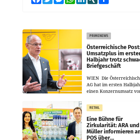
PRIMENEWS
Österreichische Post
Umsatzplus im erste
Halbjahr trotz schw
Briefgeschäft
WIEN Die Österreichisch
AG hat im ersten Halbja
einen Konzernumsatz vo
1.544,0 Mio. EUR
erwirtschaftet, was eine
RETAIL
von 3,8 Prozent gegenüb
dem Vergleichszeitraum
Eine Bühne für
Zirkularität: ARA und
Müller informieren a
POS über