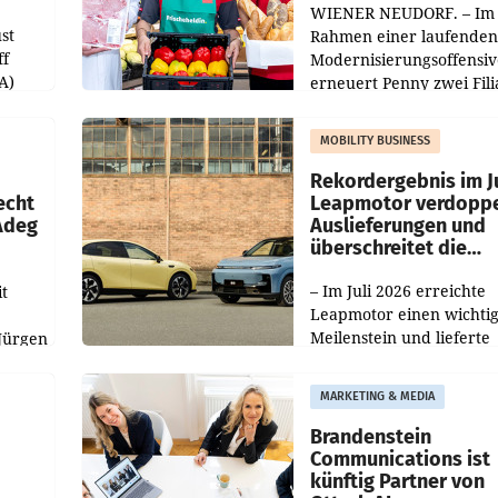
WIENER NEUDORF. – Im
st
Rahmen einer laufenden
ff
Modernisierungsoffensiv
A)
erneuert Penny zwei Fili
Nieder- und Oberösterre
slauf-
Die beiden Standorte lie
MOBILITY BUSINESS
Haag sowie im rund
ilialen
Rekordergebnis im Ju
echt
Leapmotor verdoppe
 Adeg
Auslieferungen und
überschreitet die
100.000er-Marke
– Im Juli 2026 erreichte
t
Leapmotor einen wichti
Meilenstein und lieferte
Jürgen
weltweit 101.267 Fahrze
ich
aus, womit sich das Erge
MARKETING & MEDIA
gegenüber Juli 2025 meh
örde
verdoppelte (+102
walt
Brandenstein
Communications ist
künftig Partner von