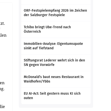
ORF-Festspielempfang 2026 im Zeichen
der Salzburger Festspiele
zt.
Tchibo bringt Ube-Trend nach
“
Österreich
ulen
Immobilien-Analyse: Eigentumsquote
sinkt auf Tiefstand
Stiftungsrat Lederer wehrt sich in den
SN gegen Vorwürfe
McDonald’s baut neues Restaurant in
Waidhofen/Ybbs
ten
ng.
EU AI-Act: Seit gestern muss KI sich
outen
die