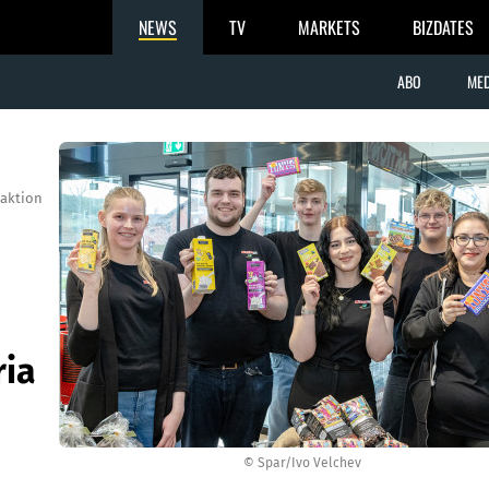
NEWS
TV
MARKETS
BIZDATES
ABO
MED
aktion
ria
© Spar/Ivo Velchev