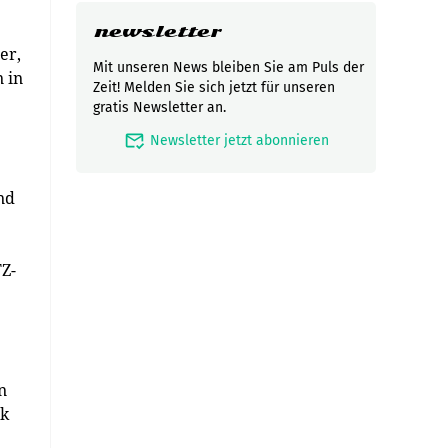
newsletter
er,
Mit unseren News bleiben Sie am Puls der
 in
Zeit! Melden Sie sich jetzt für unseren
gratis Newsletter an.
mark_email_read
Newsletter jetzt abonnieren
nd
Z-
n
rk