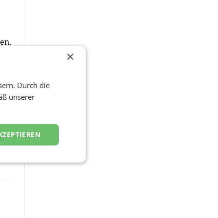
en.
×
sern. Durch die
äß unserer
KZEPTIEREN