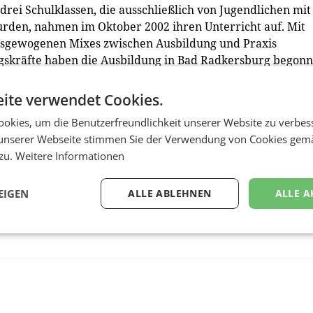
rei Schulklassen, die ausschließlich von Jugendlichen mit
rden, nahmen im Oktober 2002 ihren Unterricht auf. Mit
ausgewogenen Mixes zwischen Ausbildung und Praxis
gskräfte haben die Ausbildung in Bad Radkersburg begonn
ersburg: „Für uns ist derFairYoungStyria-Award eine
ite verwendet Cookies.
seren Anspruch, den Lehrlingen, die unsere Schule
okies, um die Benutzerfreundlichkeit unserer Website zu verbes
inen zusätzlichen Mehrwert zu bieten“.
unserer Webseite stimmen Sie der Verwendung von Cookies gem
 zu.
Weitere Informationen
EIGEN
ALLE ABLEHNEN
ALLE A