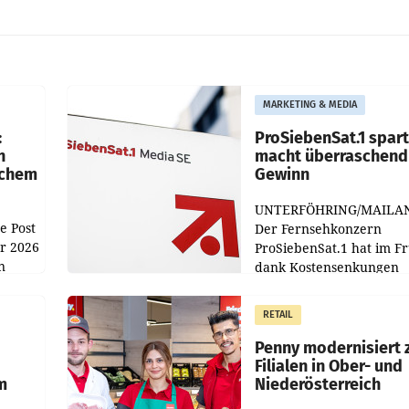
MARKETING & MEDIA
:
ProSiebenSat.1 spar
n
macht überraschend 
achem
Gewinn
UNTERFÖHRING/MAILA
e Post
Der Fernsehkonzern
hr 2026
ProSiebenSat.1 hat im F
n
dank Kostensenkungen
operativ wieder Gewinn
m Plus
gemacht und die
RETAIL
er
Markterwartung deutlic
übertroffen.
Penny modernisiert 
Filialen in Ober- und
m
Niederösterreich