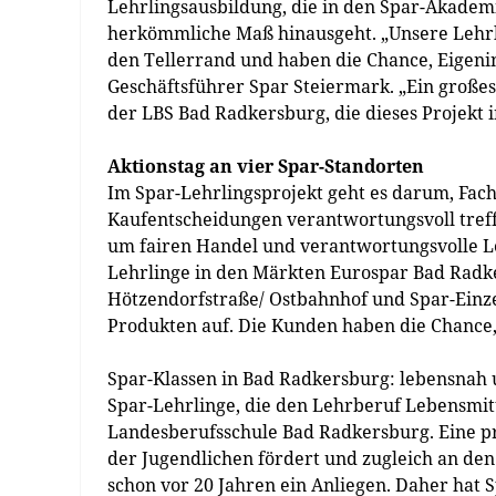
Lehrlingsausbildung, die in den Spar-Akadem
herkömmliche Maß hinausgeht. „Unsere Lehrli
den Tellerrand und haben die Chance, Eigenini
Geschäftsführer Spar Steiermark. „Ein große
der LBS Bad Radkersburg, die dieses Projekt i
Aktionstag an vier Spar-Standorten
Im Spar-Lehrlingsprojekt geht es darum, Fach
Kaufentscheidungen verantwortungsvoll treff
um fairen Handel und verantwortungsvolle Le
Lehrlinge in den Märkten Eurospar Bad Radk
Hötzendorfstraße/ Ostbahnhof und Spar-Einze
Produkten auf. Die Kunden haben die Chance, 
Spar-Klassen in Bad Radkersburg: lebensnah 
Spar-Lehrlinge, die den Lehrberuf Lebensmit
Landesberufsschule Bad Radkersburg. Eine pr
der Jugendlichen fördert und zugleich an de
schon vor 20 Jahren ein Anliegen. Daher hat 