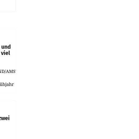
t und
viel
ND/AMSTERDAM.
rühjahr
h
zwei