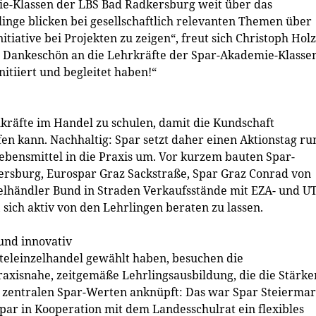
ie-Klassen der LBS Bad Radkersburg weit über das
nge blicken bei gesellschaftlich relevanten Themen über
tiative bei Projekten zu zeigen“, freut sich Christoph Holz
s Dankeschön an die Lehrkräfte der Spar-Akademie-Klassen
nitiiert und begleitet haben!“
kräfte im Handel zu schulen, damit die Kundschaft
en kann. Nachhaltig: Spar setzt daher einen Aktionstag ru
bensmittel in die Praxis um. Vor kurzem bauten Spar-
ersburg, Eurospar Graz Sackstraße, Spar Graz Conrad von
lhändler Bund in Straden Verkaufsstände mit EZA- und UT
sich aktiv von den Lehrlingen beraten zu lassen.
und innovativ
teleinzelhandel gewählt haben, besuchen die
axisnahe, zeitgemäße Lehrlingsausbildung, die die Stärke
n zentralen Spar-Werten anknüpft: Das war Spar Steierma
Spar in Kooperation mit dem Landesschulrat ein flexibles