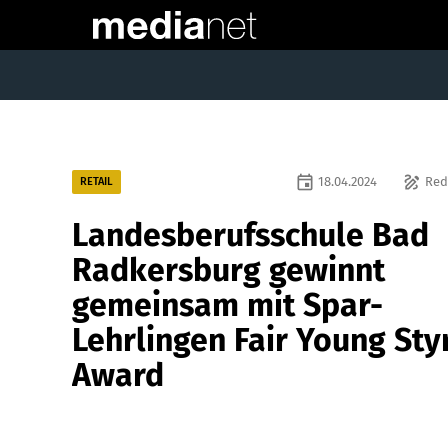
event
draw
18.04.2024
Red
RETAIL
Landesberufsschule Bad
Radkersburg gewinnt
gemeinsam mit Spar-
Lehrlingen Fair Young Sty
Award