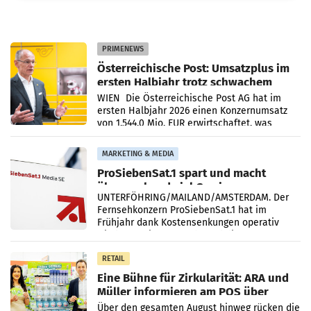
PRIMENEWS
Österreichische Post: Umsatzplus im
ersten Halbjahr trotz schwachem
Briefgeschäft
WIEN Die Österreichische Post AG hat im
ersten Halbjahr 2026 einen Konzernumsatz
von 1.544,0 Mio. EUR erwirtschaftet, was
einem Plus von 3,8 Prozent gegenüber dem
Vergleichszeitraum
MARKETING & MEDIA
ProSiebenSat.1 spart und macht
überraschend viel Gewinn
UNTERFÖHRING/MAILAND/AMSTERDAM. Der
Fernsehkonzern ProSiebenSat.1 hat im
Frühjahr dank Kostensenkungen operativ
wieder Gewinn gemacht und die
Markterwartung deutlich übertroffen.
RETAIL
Eine Bühne für Zirkularität: ARA und
Müller informieren am POS über
Kreislauffähigkeit
Über den gesamten August hinweg rücken die