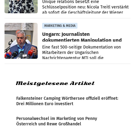
Geschäftsleitung
Unique relations besetzt eine
Schlüsselposition neu: Nicola Treitl verstärkt
ab sofort die Geschäftsleitung der Wiener
PR-Agentur an der Seite von Josef Kalina und
Anna Kalina-Mahr.
MARKETING & MEDIA
Ungarn: Journalisten
dokumentierten Manipulation und
Zensur
Eine fast 500-seitige Dokumentation von
Mitarbeitern der Ungarischen
Nachrichtenagentur MTI soll die
systematische Nachrichten-Manipulation und
Zensur bei der Agentur während der Zeit
Meistgelesene Artikel
Falkensteiner Camping Wörthersee offiziell eröffnet:
Drei Millionen Euro investiert
Personalwechsel im Marketing von Penny
Österreich und Rewe Großhandel