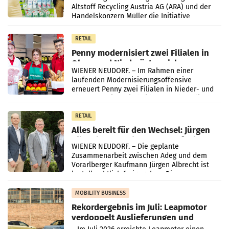
Altstoff Recycling Austria AG (ARA) und der
Handelskonzern Müller die Initiative
„Kreislauf-Helden“ in allen österreichischen
Müller-Filialen
RETAIL
Penny modernisiert zwei Filialen in
Ober- und Niederösterreich
WIENER NEUDORF. – Im Rahmen einer
laufenden Modernisierungsoffensive
erneuert Penny zwei Filialen in Nieder- und
Oberösterreich. Die beiden Standorte liegen
in Haag sowie im rund
RETAIL
Alles bereit für den Wechsel: Jürgen
Albrecht setzt ab 1.1.2027 auf Adeg
WIENER NEUDORF. – Die geplante
Zusammenarbeit zwischen Adeg und dem
Vorarlberger Kaufmann Jürgen Albrecht ist
kartellrechtlich freigegeben: Die
Bundeswettbewerbsbehörde und der
Bundeskartellanwalt
MOBILITY BUSINESS
Rekordergebnis im Juli: Leapmotor
verdoppelt Auslieferungen und
überschreitet die 100.000er-Marke