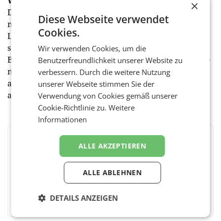
Wochenende Fußballteams und Publikum
×
Dass Fußballspielen und im Publikum jubeln hungrig
Diese Webseite verwendet
macht, lässt sich einer der größten
Cookies.
Lebensmittelhändler des Landes nicht zwei Mal
sagen. Mit sechs Lieferanten aus der Region brachte
Wir verwenden Cookies, um die
Billa seine heimische Produktvielfalt am Wochenende
Benutzerfreundlichkeit unserer Website zu
mit in die Datenpol-Arena. Ihre Stände hatten unter
verbessern. Durch die weitere Nutzung
anderem Harrer, San Lucar und Ogoralek vor Ort
unserer Webseite stimmen Sie der
aufgebaut.
Verwendung von Cookies gemäß unserer
Cookie-Richtlinie zu.
Weitere
Informationen
BEWERTEN SIE DIESEN ARTIKEL
ALLE AKZEPTIEREN
ALLE ABLEHNEN
Facebook
Twitter
Messenger
WhatsApp
LinkedIn
XING
Teilen
DETAILS ANZEIGEN