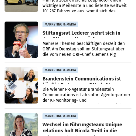
– Im Juli 2026 erreichte Leapmotor einen
wichtigen Meilenstein und lieferte weltweit
101.267 Fahrzeuge aus, womit sich das
Ergebnis gegenüber Juli 2025 mehr als
verdoppelte (+102
MARKETING & MEDIA
Stiftungsrat Lederer wehrt sich in
den SN gegen Vorwürfe
Mehrere Themen beschäftigen derzeit den
ORF. Am Dienstag soll im Stiftungsrat über
die vom neuen ORF-Chef Clemens Pig
vorgeschlagenen Besetzungen für die
Direktionen abgestimmt werden.
MARKETING & MEDIA
Brandenstein Communications ist
künftig Partner von OtterlyAI
Die Wiener PR-Agentur Brandenstein
Communications ist ab sofort Agenturpartner
der KI-Monitoring- und
Optimierungsplattform OtterlyAI. Damit baut
die Agentur ihr Leistungsportfolio
MARKETING & MEDIA
Wechsel im Führungsteam: Unique
relations holt Nicola Treitl in die