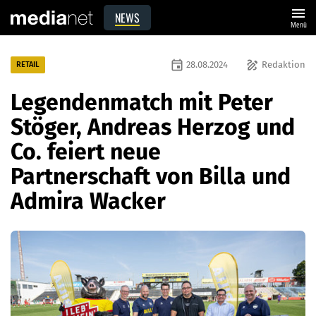
menu
NEWS
Menü
event
draw
28.08.2024
Redaktion
RETAIL
Legendenmatch mit Peter
Stöger, Andreas Herzog und
Co. feiert neue
Partnerschaft von Billa und
Admira Wacker