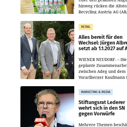
hinweg rücken die Altsto
Recycling Austria AG (AR
und der Handelskonzern
Müller die Initiative „Krei
RETAIL
Helden“ in allen
österreichischen Müller-F
Alles bereit für den
Wechsel: Jürgen Albr
setzt ab 1.1.2027 auf
WIENER NEUDORF. – Die
geplante Zusammenarbei
zwischen Adeg und dem
Vorarlberger Kaufmann 
Albrecht ist kartellrechtl
freigegeben: Die
MARKETING & MEDIA
Bundeswettbewerbsbeh
und der Bundeskartellan
Stiftungsrat Lederer
wehrt sich in den SN
gegen Vorwürfe
Mehrere Themen beschä