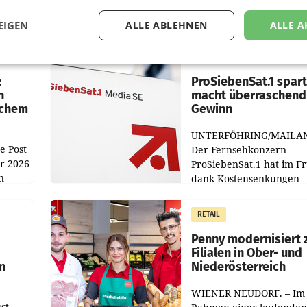
EIGEN
ALLE ABLEHNEN
ALLE A
MARKETING & MEDIA
:
ProSiebenSat.1 spar
n
macht überraschend 
achem
Gewinn
UNTERFÖHRING/MAILA
e Post
Der Fernsehkonzern
hr 2026
ProSiebenSat.1 hat im F
n
dank Kostensenkungen
operativ wieder Gewinn
m Plus
gemacht und die
RETAIL
er
Markterwartung deutlic
übertroffen.
Penny modernisiert 
Filialen in Ober- und
m
Niederösterreich
WIENER NEUDORF. – Im
st