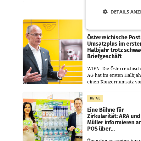
DETAILS ANZ
PRIMENEWS
Österreichische Post
Umsatzplus im erste
Halbjahr trotz schw
Briefgeschäft
WIEN Die Österreichisch
AG hat im ersten Halbja
einen Konzernumsatz vo
1.544,0 Mio. EUR
erwirtschaftet, was eine
RETAIL
von 3,8 Prozent gegenüb
dem Vergleichszeitraum
Eine Bühne für
Zirkularität: ARA und
Müller informieren a
POS über
Kreislauffähigkeit
Über den gesamten Augu