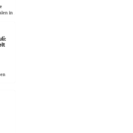
e
alen in
ich.
gen in
li:
lt
gen
uge
bnis
r als