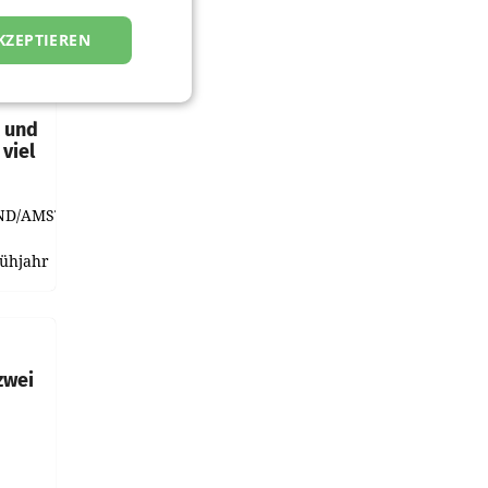
KZEPTIEREN
t und
viel
ND/AMSTERDAM.
rühjahr
h
zwei