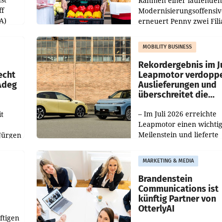
Rahmen einer laufenden
ff
Modernisierungsoffensiv
A)
erneuert Penny zwei Fili
Nieder- und Oberösterre
slauf-
Die beiden Standorte lie
MOBILITY BUSINESS
Haag sowie im rund
ilialen
Rekordergebnis im Ju
echt
Leapmotor verdoppe
 Adeg
Auslieferungen und
überschreitet die
100.000er-Marke
– Im Juli 2026 erreichte
t
Leapmotor einen wichti
Meilenstein und lieferte
Jürgen
weltweit 101.267 Fahrze
ich
aus, womit sich das Erge
MARKETING & MEDIA
gegenüber Juli 2025 meh
örde
verdoppelte (+102
walt
Brandenstein
Communications ist
künftig Partner von
OtterlyAI
ftigen