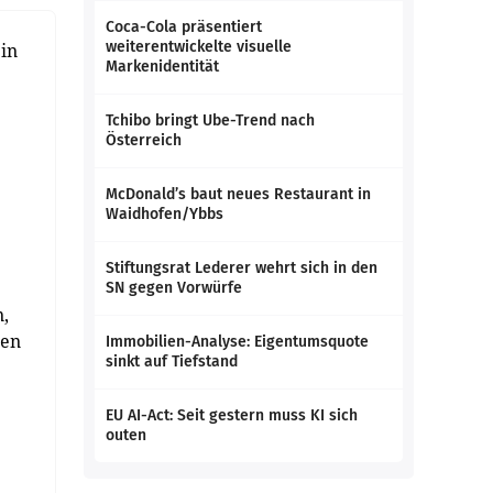
Coca-Cola präsentiert
weiterentwickelte visuelle
 in
Markenidentität
Tchibo bringt Ube-Trend nach
Österreich
McDonald’s baut neues Restaurant in
Waidhofen/Ybbs
Stiftungsrat Lederer wehrt sich in den
SN gegen Vorwürfe
,
nen
Immobilien-Analyse: Eigentumsquote
sinkt auf Tiefstand
.
EU AI-Act: Seit gestern muss KI sich
outen