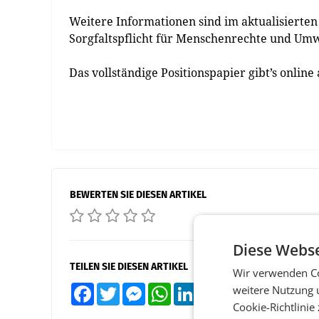
Weitere Informationen sind im aktualisierte
Sorgfaltspflicht für Menschenrechte und Umw
Das vollständige Positionspapier gibt’s online
BEWERTEN SIE DIESEN ARTIKEL
Diese Webse
TEILEN SIE DIESEN ARTIKEL
Wir verwenden Co
weitere Nutzung 
Facebook
Twitter
Messenger
WhatsApp
LinkedIn
XING
Teilen
Cookie-Richtlinie