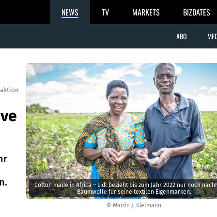
NEWS
TV
MARKETS
BIZDATES
ABO
MED
aktion
ive
hr
n.
Cotton made in Africa – Lidl bezieht bis zum Jahr 2022 nur noch nach
Baumwolle für seine textilen Eigenmarken.
© Martin J. Kielmann