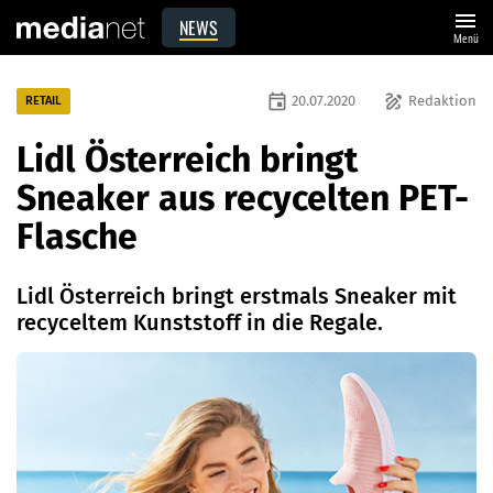
menu
NEWS
Menü
event
draw
20.07.2020
Redaktion
RETAIL
Lidl Österreich bringt
Sneaker aus recycelten PET-
Flasche
Lidl Österreich bringt erstmals Sneaker mit
recyceltem Kunststoff in die Regale.