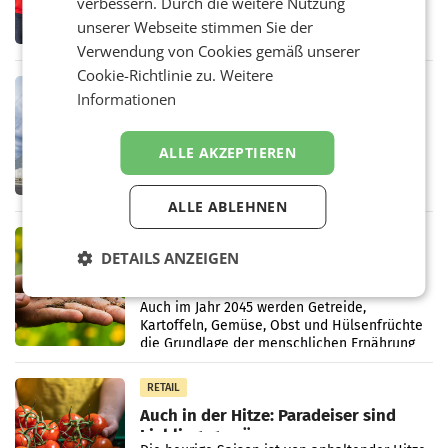
verbessern. Durch die weitere Nutzung
eines Gemeindebaus und verbindet damit
unserer Webseite stimmen Sie der
Nahversorgung und Wohnen. Auf mehr als
Verwendung von Cookies gemäß unserer
330 m² Verkaufsfläche bietet Billa ein breites
Sortiment mit
Cookie-Richtlinie zu.
Weitere
RETAIL
Informationen
Weniger Briefe, aber: Post wächst
mit E-Commerce
Die Erlöse erhöhten sich gegenüber dem
ALLE AKZEPTIEREN
Vorjahreszeitraum um 3,8% auf 1,544 Mrd.
Euro. Wachstumstreiber war erneut das E-
Commerce- und Logistikgeschäft, während
ALLE ABLEHNEN
der Strukturwandel
RETAIL
DETAILS ANZEIGEN
Lebensmittel der Zukunft: Wie
Pflanzenzüchtung die
Ernährungssicherheit sichert
Auch im Jahr 2045 werden Getreide,
Kartoffeln, Gemüse, Obst und Hülsenfrüchte
die Grundlage der menschlichen Ernährung
bilden. Allerdings verändern sich die
Eigenschaften der Pflanzen
RETAIL
Auch in der Hitze: Paradeiser sind
Lieblingsgemüse