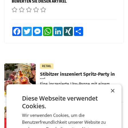
BEWERTEN SIE DIESEN ARTIKEL
Facebook
Twitter
Messenger
WhatsApp
LinkedIn
XING
Teilen
RETAIL
Stibitzer inszeniert Spritz-Party in
Wien
Eine inszenierte Lkw-Panne mit einem
×
Lieferwagen und hunderten herausfallenden
Kisten diente dabei als Ausgangspunkt:
Diese Webseite verwendet
Passanten wurden gebeten, beim Aufräumen
Cookies.
zu helfen, und erhielten
RETAIL
Wir verwenden Cookies, um die
Billa eröffnet neuen Markt am
Benutzerfreundlichkeit unserer Website zu
Küniglberg
Der Standort befindet sich im Erdgeschoss