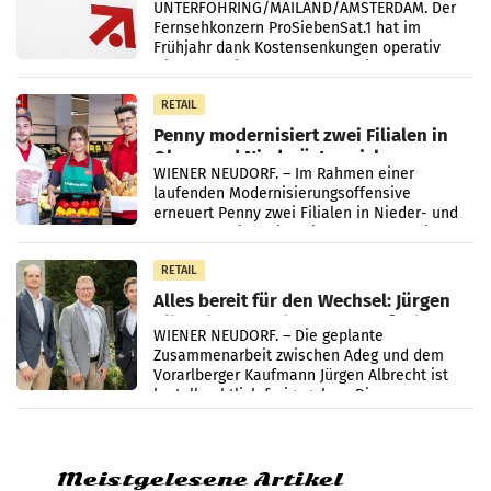
UNTERFÖHRING/MAILAND/AMSTERDAM. Der
Fernsehkonzern ProSiebenSat.1 hat im
Frühjahr dank Kostensenkungen operativ
wieder Gewinn gemacht und die
Markterwartung deutlich übertroffen.
RETAIL
Penny modernisiert zwei Filialen in
Ober- und Niederösterreich
WIENER NEUDORF. – Im Rahmen einer
laufenden Modernisierungsoffensive
erneuert Penny zwei Filialen in Nieder- und
Oberösterreich. Die beiden Standorte liegen
in Haag sowie im rund
RETAIL
Alles bereit für den Wechsel: Jürgen
Albrecht setzt ab 1.1.2027 auf Adeg
WIENER NEUDORF. – Die geplante
Zusammenarbeit zwischen Adeg und dem
Vorarlberger Kaufmann Jürgen Albrecht ist
kartellrechtlich freigegeben: Die
Bundeswettbewerbsbehörde und der
Bundeskartellanwalt
Meistgelesene Artikel