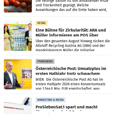
Die heurige Saison ist von anhaltender Hitze
und Trockenheit geprägt. Welche
Auswirkungen das auf die Ernte haben wird,
lässt sich laut Branche noch nicht
abschließend beurteilen.
RETAIL
Eine Bühne für Zirkularität: ARA und
Müller informieren am POS über
Kreislauffähigkeit
Über den gesamten August hinweg rücken die
Altstoff Recycling Austria AG (ARA) und der
Handelskonzern Müller die Initiative
„Kreislauf-Helden“ in allen österreichischen
Müller-Filialen
PRIMENEWS
Österreichische Post: Umsatzplus im
ersten Halbjahr trotz schwachem
Briefgeschäft
WIEN Die Österreichische Post AG hat im
ersten Halbjahr 2026 einen Konzernumsatz
von 1.544,0 Mio. EUR erwirtschaftet, was
einem Plus von 3,8 Prozent gegenüber dem
Vergleichszeitraum
MARKETING & MEDIA
ProSiebenSat.1 spart und macht
überraschend viel Gewinn