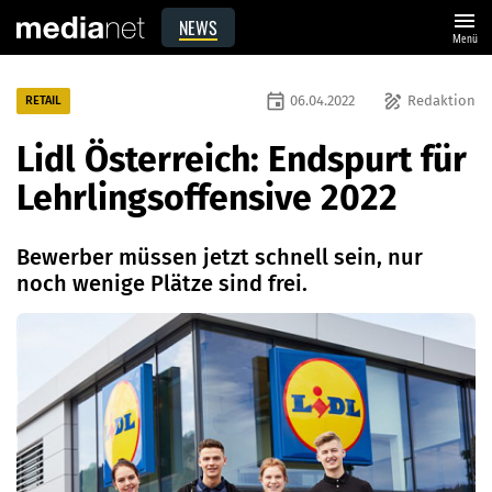
menu
NEWS
Menü
event
draw
06.04.2022
Redaktion
RETAIL
Lidl Österreich: Endspurt für
Lehrlingsoffensive 2022
Bewerber müssen jetzt schnell sein, nur
noch wenige Plätze sind frei.