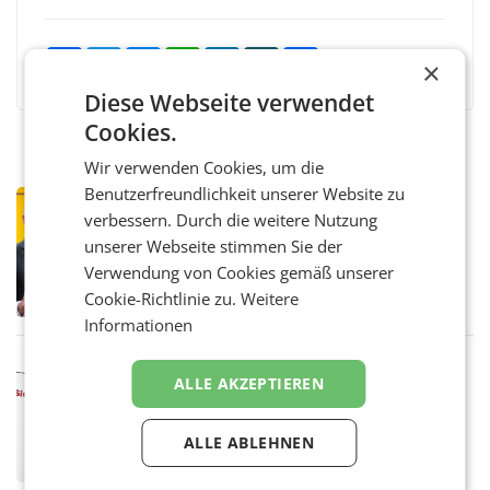
Facebook
Twitter
Messenger
WhatsApp
LinkedIn
XING
Teilen
×
Diese Webseite verwendet
Cookies.
Wir verwenden Cookies, um die
Benutzerfreundlichkeit unserer Website zu
PRIMENEWS
verbessern. Durch die weitere Nutzung
Österreichische Post: Umsatzplus im
unserer Webseite stimmen Sie der
ersten Halbjahr trotz schwachem
Briefgeschäft
Verwendung von Cookies gemäß unserer
WIEN Die Österreichische Post AG hat im
ersten Halbjahr 2026 einen Konzernumsatz
Cookie-Richtlinie zu.
Weitere
von 1.544,0 Mio. EUR erwirtschaftet, was
Informationen
einem Plus von 3,8 Prozent gegenüber dem
Vergleichszeitraum
MARKETING & MEDIA
ALLE AKZEPTIEREN
ProSiebenSat.1 spart und macht
überraschend viel Gewinn
UNTERFÖHRING/MAILAND/AMSTERDAM. Der
ALLE ABLEHNEN
Fernsehkonzern ProSiebenSat.1 hat im
Frühjahr dank Kostensenkungen operativ