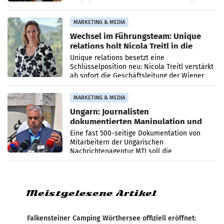
Optimierungsplattform OtterlyAI. Damit baut
die Agentur ihr Leistungsportfolio
MARKETING & MEDIA
Wechsel im Führungsteam: Unique
relations holt Nicola Treitl in die
Geschäftsleitung
Unique relations besetzt eine
Schlüsselposition neu: Nicola Treitl verstärkt
ab sofort die Geschäftsleitung der Wiener
PR-Agentur an der Seite von Josef Kalina und
Anna Kalina-Mahr.
MARKETING & MEDIA
Ungarn: Journalisten
dokumentierten Manipulation und
Zensur
Eine fast 500-seitige Dokumentation von
Mitarbeitern der Ungarischen
Nachrichtenagentur MTI soll die
systematische Nachrichten-Manipulation und
Zensur bei der Agentur während der Zeit
Meistgelesene Artikel
Falkensteiner Camping Wörthersee offiziell eröffnet: