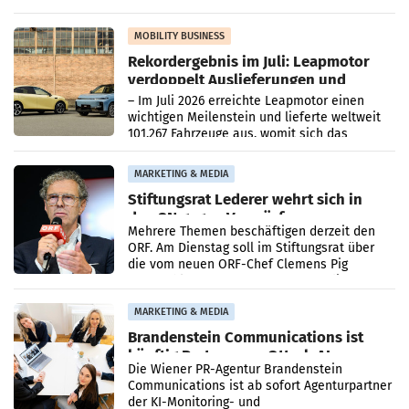
kartellrechtlich freigegeben: Die
Bundeswettbewerbsbehörde und der
Bundeskartellanwalt
MOBILITY BUSINESS
Rekordergebnis im Juli: Leapmotor
verdoppelt Auslieferungen und
überschreitet die 100.000er-Marke
– Im Juli 2026 erreichte Leapmotor einen
wichtigen Meilenstein und lieferte weltweit
101.267 Fahrzeuge aus, womit sich das
Ergebnis gegenüber Juli 2025 mehr als
verdoppelte (+102
MARKETING & MEDIA
Stiftungsrat Lederer wehrt sich in
den SN gegen Vorwürfe
Mehrere Themen beschäftigen derzeit den
ORF. Am Dienstag soll im Stiftungsrat über
die vom neuen ORF-Chef Clemens Pig
vorgeschlagenen Besetzungen für die
Direktionen abgestimmt werden.
MARKETING & MEDIA
Brandenstein Communications ist
künftig Partner von OtterlyAI
Die Wiener PR-Agentur Brandenstein
Communications ist ab sofort Agenturpartner
der KI-Monitoring- und