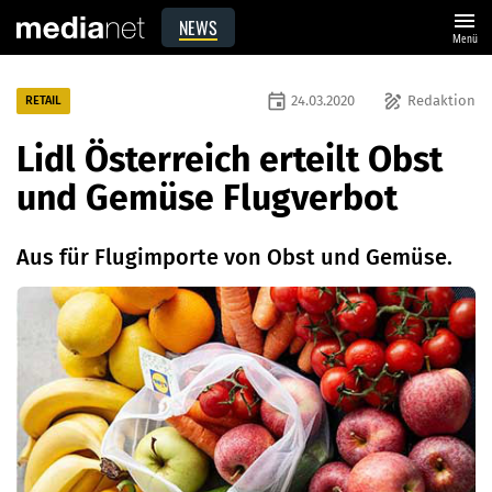
menu
NEWS
Menü
event
draw
24.03.2020
Redaktion
RETAIL
Lidl Österreich erteilt Obst
und Gemüse Flugverbot
Aus für Flugimporte von Obst und Gemüse.