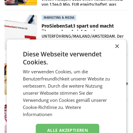
von 1.544,0 Mio. EUR erwirtschaftet, was
einem Plus von 3,8 Prozent gegenüber dem
Vergleichszeitraum
MARKETING & MEDIA
ProSiebenSat.1 spart und macht
überraschend viel Gewinn
UNTERFÖHRING/MAILAND/AMSTERDAM. Der
Fernsehkonzern ProSiebenSat.1 hat im
×
Frühjahr dank Kostensenkungen operativ
wieder Gewinn gemacht und die
Diese Webseite verwendet
Markterwartung deutlich übertroffen.
Cookies.
RETAIL
Eine Bühne für Zirkularität: ARA und
Wir verwenden Cookies, um die
Müller informieren am POS über
Benutzerfreundlichkeit unserer Website zu
Kreislauffähigkeit
Über den gesamten August hinweg rücken die
verbessern. Durch die weitere Nutzung
Altstoff Recycling Austria AG (ARA) und der
unserer Webseite stimmen Sie der
Handelskonzern Müller die Initiative
„Kreislauf-Helden“ in allen österreichischen
Verwendung von Cookies gemäß unserer
Müller-Filialen
Cookie-Richtlinie zu.
Weitere
RETAIL
Informationen
Penny modernisiert zwei Filialen in
Ober- und Niederösterreich
WIENER NEUDORF. – Im Rahmen einer
ALLE AKZEPTIEREN
laufenden Modernisierungsoffensive