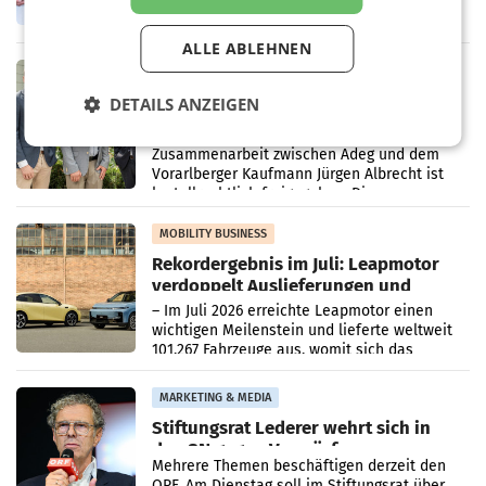
erneuert Penny zwei Filialen in Nieder- und
Oberösterreich. Die beiden Standorte liegen
ALLE ABLEHNEN
in Haag sowie im rund
RETAIL
Alles bereit für den Wechsel: Jürgen
DETAILS ANZEIGEN
Albrecht setzt ab 1.1.2027 auf Adeg
WIENER NEUDORF. – Die geplante
Zusammenarbeit zwischen Adeg und dem
Vorarlberger Kaufmann Jürgen Albrecht ist
kartellrechtlich freigegeben: Die
Bundeswettbewerbsbehörde und der
Bundeskartellanwalt
MOBILITY BUSINESS
Rekordergebnis im Juli: Leapmotor
verdoppelt Auslieferungen und
überschreitet die 100.000er-Marke
– Im Juli 2026 erreichte Leapmotor einen
wichtigen Meilenstein und lieferte weltweit
101.267 Fahrzeuge aus, womit sich das
Ergebnis gegenüber Juli 2025 mehr als
verdoppelte (+102
MARKETING & MEDIA
Stiftungsrat Lederer wehrt sich in
den SN gegen Vorwürfe
Mehrere Themen beschäftigen derzeit den
ORF. Am Dienstag soll im Stiftungsrat über