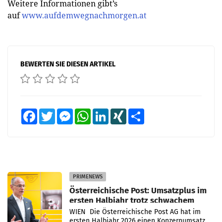
Weitere Informationen gibt’s
auf
www.aufdemwegnachmorgen.at
BEWERTEN SIE DIESEN ARTIKEL
Facebook
Twitter
Messenger
WhatsApp
LinkedIn
XING
Teilen
PRIMENEWS
Österreichische Post: Umsatzplus im
ersten Halbjahr trotz schwachem
Briefgeschäft
WIEN Die Österreichische Post AG hat im
ersten Halbjahr 2026 einen Konzernumsatz