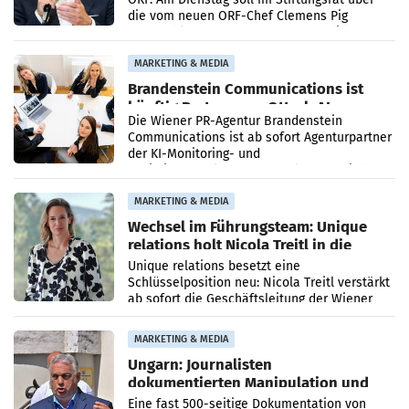
die vom neuen ORF-Chef Clemens Pig
vorgeschlagenen Besetzungen für die
Direktionen abgestimmt werden.
MARKETING & MEDIA
Brandenstein Communications ist
künftig Partner von OtterlyAI
Die Wiener PR-Agentur Brandenstein
Communications ist ab sofort Agenturpartner
der KI-Monitoring- und
Optimierungsplattform OtterlyAI. Damit baut
die Agentur ihr Leistungsportfolio
MARKETING & MEDIA
Wechsel im Führungsteam: Unique
relations holt Nicola Treitl in die
Geschäftsleitung
Unique relations besetzt eine
Schlüsselposition neu: Nicola Treitl verstärkt
ab sofort die Geschäftsleitung der Wiener
PR-Agentur an der Seite von Josef Kalina und
Anna Kalina-Mahr.
MARKETING & MEDIA
Ungarn: Journalisten
dokumentierten Manipulation und
Zensur
Eine fast 500-seitige Dokumentation von