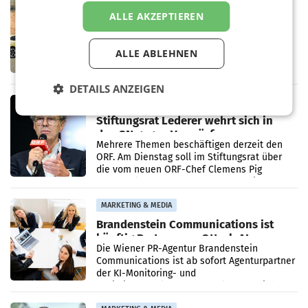
ALLE AKZEPTIEREN
Rekordergebnis im Juli: Leapmotor
verdoppelt Auslieferungen und
überschreitet die 100.000er-Marke
– Im Juli 2026 erreichte Leapmotor einen
ALLE ABLEHNEN
wichtigen Meilenstein und lieferte weltweit
101.267 Fahrzeuge aus, womit sich das
Ergebnis gegenüber Juli 2025 mehr als
DETAILS ANZEIGEN
verdoppelte (+102
MARKETING & MEDIA
Stiftungsrat Lederer wehrt sich in
den SN gegen Vorwürfe
Mehrere Themen beschäftigen derzeit den
ORF. Am Dienstag soll im Stiftungsrat über
die vom neuen ORF-Chef Clemens Pig
vorgeschlagenen Besetzungen für die
Direktionen abgestimmt werden.
MARKETING & MEDIA
Brandenstein Communications ist
künftig Partner von OtterlyAI
Die Wiener PR-Agentur Brandenstein
Communications ist ab sofort Agenturpartner
der KI-Monitoring- und
Optimierungsplattform OtterlyAI. Damit baut
die Agentur ihr Leistungsportfolio