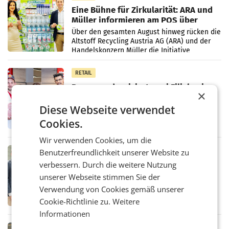
Eine Bühne für Zirkularität: ARA und
Müller informieren am POS über
Kreislauffähigkeit
Über den gesamten August hinweg rücken die
Altstoff Recycling Austria AG (ARA) und der
Handelskonzern Müller die Initiative
„Kreislauf-Helden“ in allen österreichischen
Müller-Filialen
RETAIL
Penny modernisiert zwei Filialen in
×
Ober- und Niederösterreich
WIENER NEUDORF. – Im Rahmen einer
Diese Webseite verwendet
laufenden Modernisierungsoffensive
Cookies.
erneuert Penny zwei Filialen in Nieder- und
Oberösterreich. Die beiden Standorte liegen
Wir verwenden Cookies, um die
in Haag sowie im rund
RETAIL
Benutzerfreundlichkeit unserer Website zu
Alles bereit für den Wechsel: Jürgen
verbessern. Durch die weitere Nutzung
Albrecht setzt ab 1.1.2027 auf Adeg
unserer Webseite stimmen Sie der
WIENER NEUDORF. – Die geplante
Verwendung von Cookies gemäß unserer
Zusammenarbeit zwischen Adeg und dem
Vorarlberger Kaufmann Jürgen Albrecht ist
Cookie-Richtlinie zu.
Weitere
kartellrechtlich freigegeben: Die
Informationen
Bundeswettbewerbsbehörde und der
Bundeskartellanwalt
MOBILITY BUSINESS