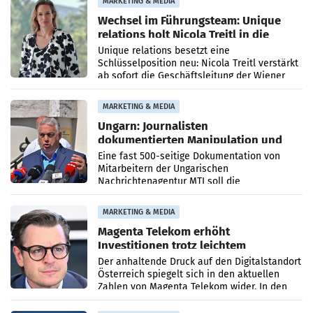
MARKETING & MEDIA
Wechsel im Führungsteam: Unique
relations holt Nicola Treitl in die
Geschäftsleitung
Unique relations besetzt eine
Schlüsselposition neu: Nicola Treitl verstärkt
ab sofort die Geschäftsleitung der Wiener
PR-Agentur an der Seite von Josef Kalina und
Anna Kalina-Mahr.
MARKETING & MEDIA
Ungarn: Journalisten
dokumentierten Manipulation und
Zensur
Eine fast 500-seitige Dokumentation von
Mitarbeitern der Ungarischen
Nachrichtenagentur MTI soll die
systematische Nachrichten-Manipulation und
Zensur bei der Agentur während der Zeit
MARKETING & MEDIA
Magenta Telekom erhöht
Investitionen trotz leichtem
Umsatzrückgang
Der anhaltende Druck auf den Digitalstandort
Österreich spiegelt sich in den aktuellen
Zahlen von Magenta Telekom wider. In den
ersten sechs Monaten des laufenden Jahres
verzeichnete