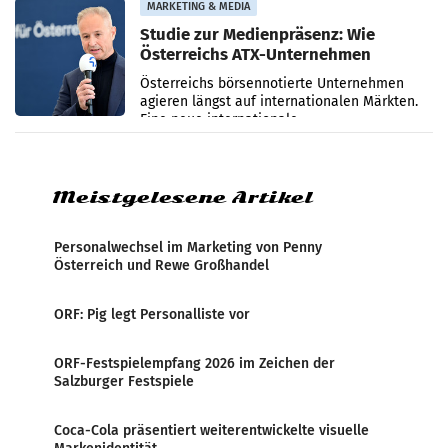
MARKETING & MEDIA
Studie zur Medienpräsenz: Wie
Österreichs ATX-Unternehmen
international wahrgenommen
Österreichs börsennotierte Unternehmen
werden
agieren längst auf internationalen Märkten.
Eine neue internationale
Medienresonanzanalyse untersucht die
weltweite Berichterstattung über
Meistgelesene Artikel
Personalwechsel im Marketing von Penny
Österreich und Rewe Großhandel
ORF: Pig legt Personalliste vor
ORF-Festspielempfang 2026 im Zeichen der
Salzburger Festspiele
Coca-Cola präsentiert weiterentwickelte visuelle