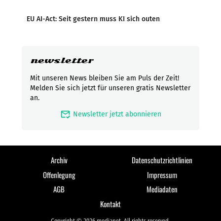
EU AI-Act: Seit gestern muss KI sich outen
newsletter
Mit unseren News bleiben Sie am Puls der Zeit!
Melden Sie sich jetzt für unseren gratis Newsletter
an.
mark_email_read
Newsletter jetzt abonnieren
Archiv
Datenschutzrichtlinien
Offenlegung
Impressum
AGB
Mediadaten
Kontakt
Copyright © 2026 medianet. All rights reserved.