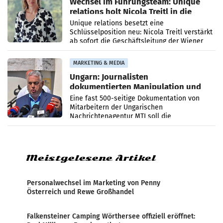
Wechsel im Führungsteam: Unique
relations holt Nicola Treitl in die
Geschäftsleitung
Unique relations besetzt eine
Schlüsselposition neu: Nicola Treitl verstärkt
ab sofort die Geschäftsleitung der Wiener
PR-Agentur an der Seite von Josef Kalina und
Anna Kalina-Mahr.
MARKETING & MEDIA
Ungarn: Journalisten
dokumentierten Manipulation und
Zensur
Eine fast 500-seitige Dokumentation von
Mitarbeitern der Ungarischen
Nachrichtenagentur MTI soll die
systematische Nachrichten-Manipulation und
Zensur bei der Agentur während der Zeit
Meistgelesene Artikel
Personalwechsel im Marketing von Penny
Österreich und Rewe Großhandel
Falkensteiner Camping Wörthersee offiziell eröffnet: