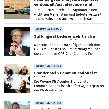
verdoppelt Auslieferungen und
überschreitet die 100.000er-Marke
– Im Juli 2026 erreichte Leapmotor einen
wichtigen Meilenstein und lieferte weltweit
101.267 Fahrzeuge aus, womit sich das
Ergebnis gegenüber Juli 2025 mehr als
verdoppelte (+102
MARKETING & MEDIA
Stiftungsrat Lederer wehrt sich in
den SN gegen Vorwürfe
Mehrere Themen beschäftigen derzeit den
ORF. Am Dienstag soll im Stiftungsrat über
die vom neuen ORF-Chef Clemens Pig
vorgeschlagenen Besetzungen für die
Direktionen abgestimmt werden.
MARKETING & MEDIA
Brandenstein Communications ist
künftig Partner von OtterlyAI
Die Wiener PR-Agentur Brandenstein
Communications ist ab sofort Agenturpartner
der KI-Monitoring- und
Optimierungsplattform OtterlyAI. Damit baut
die Agentur ihr Leistungsportfolio
MARKETING & MEDIA