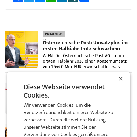
PRIMENEWS
Österreichische Post: Umsatzplus im
ersten Halbjahr trotz schwachem
Briefgeschäft
WIEN Die Österreichische Post AG hat im
ersten Halbjahr 2026 einen Konzernumsatz
von 1.544,0 Mio. EUR erwirtschaftet, was
einem Plus von 3,8 Prozent gegenüber dem
×
Vergleichszeitraum
MARKETING & MEDIA
Diese Webseite verwendet
ProSiebenSat.1 spart und macht
Cookies.
überraschend viel Gewinn
UNTERFÖHRING/MAILAND/AMSTERDAM. Der
Wir verwenden Cookies, um die
Fernsehkonzern ProSiebenSat.1 hat im
Frühjahr dank Kostensenkungen operativ
Benutzerfreundlichkeit unserer Website zu
wieder Gewinn gemacht und die
verbessern. Durch die weitere Nutzung
Markterwartung deutlich übertroffen.
unserer Webseite stimmen Sie der
RETAIL
Verwendung von Cookies gemäß unserer
Eine Bühne für Zirkularität: ARA und