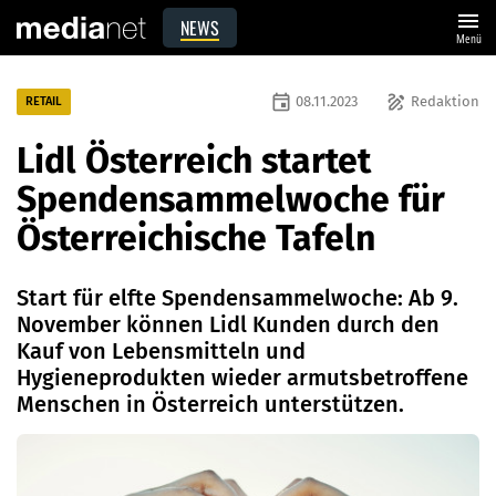
menu
NEWS
Menü
event
draw
08.11.2023
Redaktion
RETAIL
Lidl Österreich startet
Spendensammelwoche für
Österreichische Tafeln
Start für elfte Spendensammelwoche: Ab 9.
November können Lidl Kunden durch den
Kauf von Lebensmitteln und
Hygieneprodukten wieder armutsbetroffene
Menschen in Österreich unterstützen.