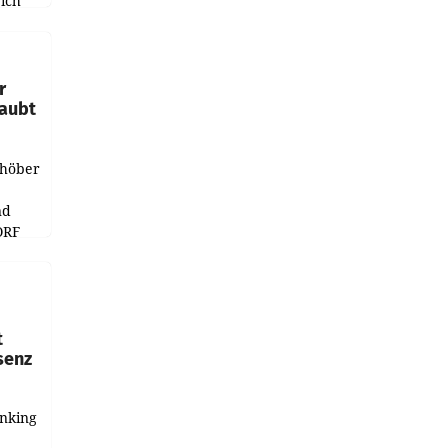
ich
e
r
laubt
chöber
nd
ORF
r APA
t
senz
anking
e