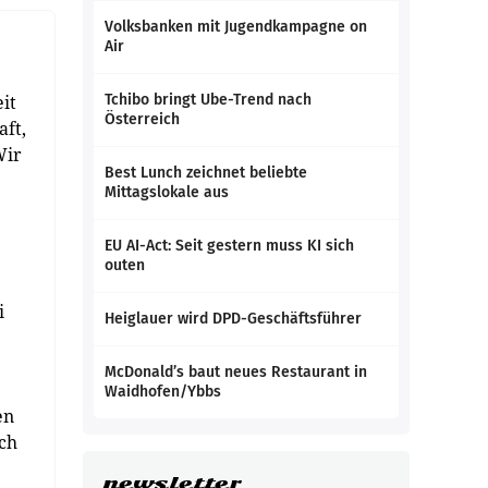
Volksbanken mit Jugendkampagne on
Air
it
Tchibo bringt Ube-Trend nach
Österreich
aft,
Wir
Best Lunch zeichnet beliebte
Mittagslokale aus
EU AI-Act: Seit gestern muss KI sich
outen
i
Heiglauer wird DPD-Geschäftsführer
McDonald’s baut neues Restaurant in
Waidhofen/Ybbs
en
ch
newsletter