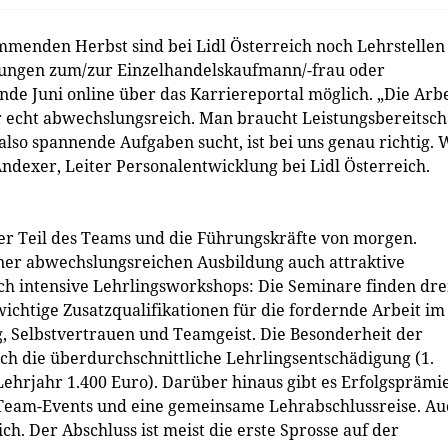
mmenden Herbst sind bei Lidl Österreich noch Lehrstellen
ldungen zum/zur Einzelhandelskaufmann/-frau oder
de Juni online über das Karriereportal möglich. „Die Arbe
r echt abwechslungsreich. Man braucht Leistungsbereitsch
lso spannende Aufgaben sucht, ist bei uns genau richtig. 
ndexer, Leiter Personalentwicklung bei Lidl Österreich.
iger Teil des Teams und die Führungskräfte von morgen.
ner abwechslungsreichen Ausbildung auch attraktive
ch intensive Lehrlingsworkshops: Die Seminare finden dre
 wichtige Zusatzqualifikationen für die fordernde Arbeit im
ng, Selbstvertrauen und Teamgeist. Die Besonderheit der
uch die überdurchschnittliche Lehrlingsentschädigung (1.
 Lehrjahr 1.400 Euro). Darüber hinaus gibt es Erfolgsprämi
 Team-Events und eine gemeinsame Lehrabschlussreise. Au
ch. Der Abschluss ist meist die erste Sprosse auf der