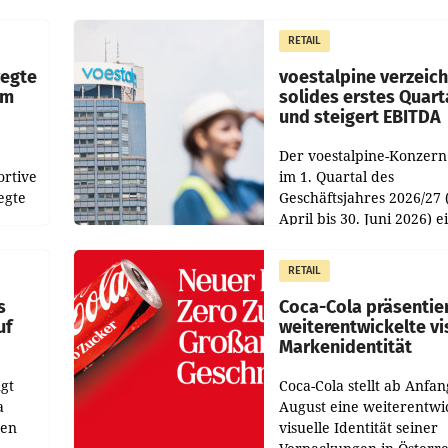
chefs
Pig vorgeschlagenen
istian
Besetzungen für die
RETAIL
Direktionen abgestimmt
werden.
wegte
voestalpine verzeic
im
solides erstes Quart
und steigert EBITDA
Der voestalpine-Konzern
ortive
im 1. Quartal des
egte
Geschäftsjahres 2026/27 
April bis 30. Juni 2026) e
aten
solides Ergebnis erwirtsc
 das
Der Umsatz stieg im Verg
RETAIL
wie
zur Vorjahresperiode
s
Coca-Cola präsentie
uf
weiterentwickelte vi
Markenidentität
gt
Coca-Cola stellt ab Anfan
a
August eine weiterentwi
nen
visuelle Identität seiner