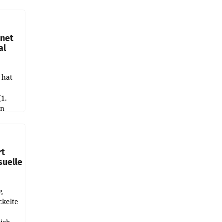
hnet
al
 hat
(1.
in
haftet.
leich
rt
suelle
g
ckelte