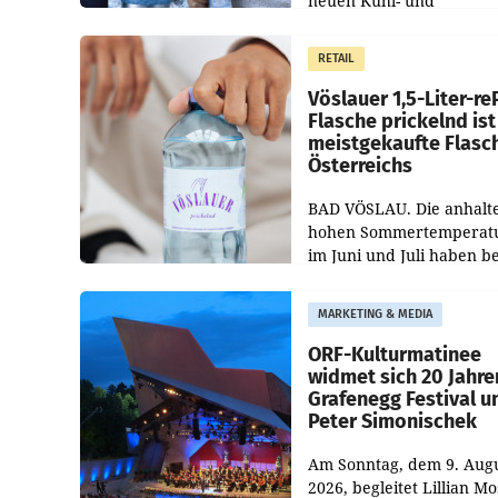
neuen Kühl- und
Regenerations-Spray auf
Markt. Das Produkt nam
RETAIL
„Keep Cool“ ist zu 100 Pr
Vöslauer 1,5-Liter-re
Flasche prickelnd ist
meistgekaufte Flasc
Österreichs
BAD VÖSLAU. Die anhalt
hohen Sommertemperat
im Juni und Juli haben b
niederösterreichischen
Getränkehersteller Vösla
MARKETING & MEDIA
deutlichen Absatzzuwäc
geführt. Während
ORF-Kulturmatinee
widmet sich 20 Jahre
Grafenegg Festival u
Peter Simonischek
Am Sonntag, dem 9. Aug
2026, begleitet Lillian M