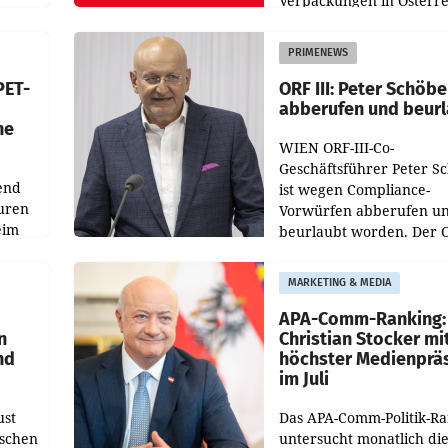
Verpackungen in Österre
 den
vor. Im Mittelpunkt des
ens
Redesigns stehen zentral
PRIMENEWS
ozent
Gestaltungselemente
PET-
ORF III: Peter Schöbe
abberufen und beur
he
WIEN ORF-III-Co-
Geschäftsführer Peter S
end
ist wegen Compliance-
uren
Vorwürfen abberufen u
eim
beurlaubt worden. Der 
bestätigte gegenüber de
uer zu
entsprechende
MARKETING & MEDIA
hsen
Medienberichte.
APA-Comm-Ranking:
n
Christian Stocker mi
nd
höchster Medienprä
im Juli
ust
Das APA-Comm-Politik-R
oschen
untersucht monatlich di