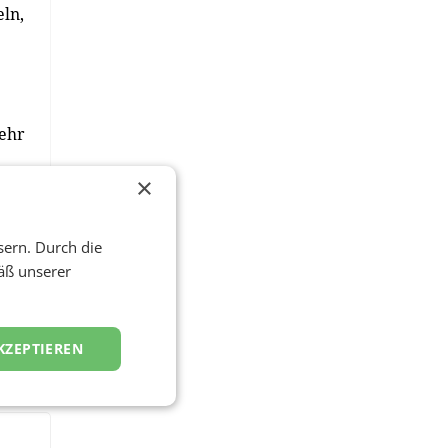
eln,
mehr
d
×
in,
sern. Durch die
äß unserer
KZEPTIEREN