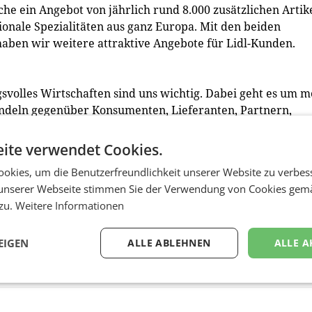
he ein Angebot von jährlich rund 8.000 zusätzlichen Artik
onale Spezialitäten aus ganz Europa. Mit den beiden
haben wir weitere attraktive Angebote für Lidl-Kunden.
olles Wirtschaften sind uns wichtig. Dabei geht es um 
andeln gegenüber Konsumenten, Lieferanten, Partnern,
ir wollen unser Sortiment noch nachhaltiger gestalten un
odukte weiter ausbauen. Wir setzen Ressourcen effizient e
ite verwendet Cookies.
ig wie möglich und reduzieren Abfälle.
okies, um die Benutzerfreundlichkeit unserer Website zu verbes
unserer Webseite stimmen Sie der Verwendung von Cookies gem
at
 zu.
Weitere Informationen
EIGEN
ALLE ABLEHNEN
ALLE A