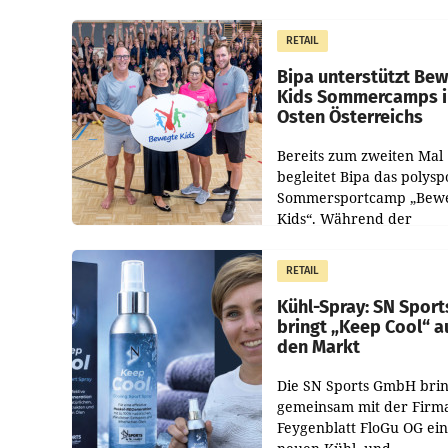
Ableben des Ex-Sektions
im Justizministerium, Chr
RETAIL
Pilnacek, auf sensible
Bipa unterstützt Be
Kids Sommercamps 
Osten Österreichs
Bereits zum zweiten Mal
begleitet Bipa das polysp
Sommersportcamp „Bew
Kids“. Während der
Campwochen in den Mon
Juli und August versorgt
RETAIL
Unternehmen Kinder so
Kühl-Spray: SN Sport
bringt „Keep Cool“ a
den Markt
Die SN Sports GmbH brin
gemeinsam mit der Firm
Feygenblatt FloGu OG ei