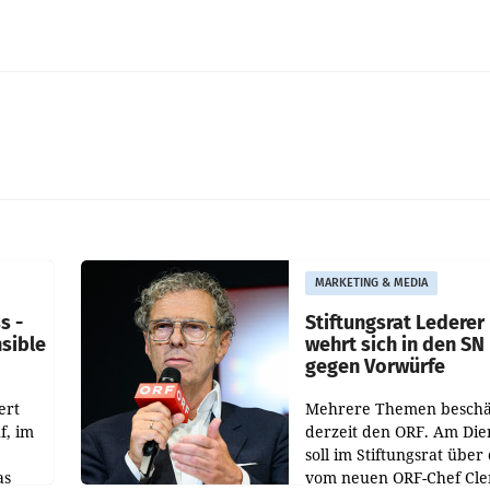
MARKETING & MEDIA
s -
Stiftungsrat Lederer
nsible
wehrt sich in den SN
gegen Vorwürfe
ert
Mehrere Themen beschä
f, im
derzeit den ORF. Am Die
soll im Stiftungsrat über 
as
vom neuen ORF-Chef Cl