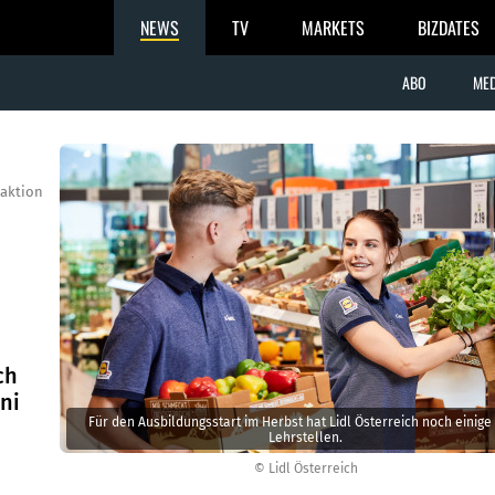
NEWS
TV
MARKETS
BIZDATES
ABO
MED
aktion
ch
ni
Für den Ausbildungsstart im Herbst hat Lidl Österreich noch einige 
Lehrstellen.
© Lidl Österreich