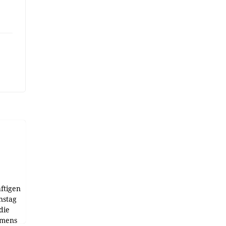
ftigen
nstag
die
emens