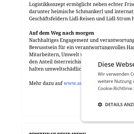
Logistikkonzept ermöglicht neben echter Frisc
darunter heimische Schmankerl und internati
Geschäftsfeldern Lidl-Reisen und Lidl-Strom 
Auf dem Weg nach morgen
Nachhaltiges Engagement und verantwortungsv
Bewusstsein für ein verantwortungsvolles H
Mitarbeitern, Umwelt und der Gesellschaft. W
den Anteil österreichischer und regionaler Pr
Diese Webse
halten umweltschädliche Emissionen so niedr
Wir verwenden Co
weitere Nutzung 
Mehr dazu auf
www.aufdemwegnachmorgen.
Cookie-Richtlinie
DETAILS ANZ