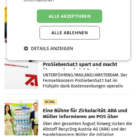
PRIMENEWS
ALLE AKZEPTIEREN
Österreichische Post: Umsatzplus im
ersten Halbjahr trotz schwachem
Briefgeschäft
WIEN Die Österreichische Post AG hat im
ALLE ABLEHNEN
ersten Halbjahr 2026 einen Konzernumsatz
von 1.544,0 Mio. EUR erwirtschaftet, was
DETAILS ANZEIGEN
einem Plus von 3,8 Prozent gegenüber dem
Vergleichszeitraum
MARKETING & MEDIA
ProSiebenSat.1 spart und macht
überraschend viel Gewinn
UNTERFÖHRING/MAILAND/AMSTERDAM. Der
Fernsehkonzern ProSiebenSat.1 hat im
Frühjahr dank Kostensenkungen operativ
wieder Gewinn gemacht und die
Markterwartung deutlich übertroffen.
RETAIL
Eine Bühne für Zirkularität: ARA und
Müller informieren am POS über
Kreislauffähigkeit
Über den gesamten August hinweg rücken die
Altstoff Recycling Austria AG (ARA) und der
Handelskonzern Müller die Initiative