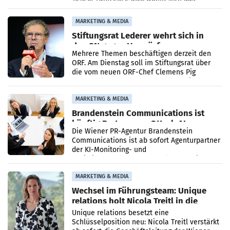
Ergebnis gegenüber Juli 2025 mehr als
verdoppelte (+102
MARKETING & MEDIA
Stiftungsrat Lederer wehrt sich in
den SN gegen Vorwürfe
Mehrere Themen beschäftigen derzeit den
ORF. Am Dienstag soll im Stiftungsrat über
die vom neuen ORF-Chef Clemens Pig
vorgeschlagenen Besetzungen für die
Direktionen abgestimmt werden.
MARKETING & MEDIA
Brandenstein Communications ist
künftig Partner von OtterlyAI
Die Wiener PR-Agentur Brandenstein
Communications ist ab sofort Agenturpartner
der KI-Monitoring- und
Optimierungsplattform OtterlyAI. Damit baut
die Agentur ihr Leistungsportfolio
MARKETING & MEDIA
Wechsel im Führungsteam: Unique
relations holt Nicola Treitl in die
Geschäftsleitung
Unique relations besetzt eine
Schlüsselposition neu: Nicola Treitl verstärkt