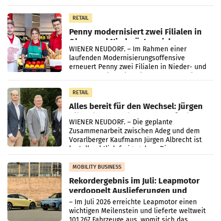
„Kreislauf-Helden“ in allen österreichischen
Müller-Filialen
RETAIL
Penny modernisiert zwei Filialen in
Ober- und Niederösterreich
WIENER NEUDORF. – Im Rahmen einer
laufenden Modernisierungsoffensive
erneuert Penny zwei Filialen in Nieder- und
Oberösterreich. Die beiden Standorte liegen
in Haag sowie im rund
RETAIL
Alles bereit für den Wechsel: Jürgen
Albrecht setzt ab 1.1.2027 auf Adeg
WIENER NEUDORF. – Die geplante
Zusammenarbeit zwischen Adeg und dem
Vorarlberger Kaufmann Jürgen Albrecht ist
kartellrechtlich freigegeben: Die
Bundeswettbewerbsbehörde und der
Bundeskartellanwalt
MOBILITY BUSINESS
Rekordergebnis im Juli: Leapmotor
verdoppelt Auslieferungen und
überschreitet die 100.000er-Marke
– Im Juli 2026 erreichte Leapmotor einen
wichtigen Meilenstein und lieferte weltweit
101.267 Fahrzeuge aus, womit sich das