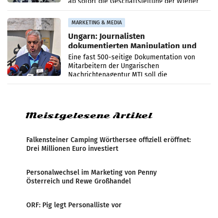
ab sofort die Geschäftsleitung der Wiener
PR-Agentur an der Seite von Josef Kalina und
Anna Kalina-Mahr.
MARKETING & MEDIA
Ungarn: Journalisten
dokumentierten Manipulation und
Zensur
Eine fast 500-seitige Dokumentation von
Mitarbeitern der Ungarischen
Nachrichtenagentur MTI soll die
systematische Nachrichten-Manipulation und
Zensur bei der Agentur während der Zeit
Meistgelesene Artikel
Falkensteiner Camping Wörthersee offiziell eröffnet:
Drei Millionen Euro investiert
Personalwechsel im Marketing von Penny
Österreich und Rewe Großhandel
ORF: Pig legt Personalliste vor