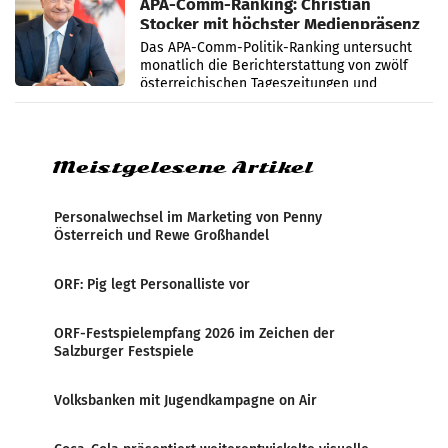
APA-Comm-Ranking: Christian
Stocker mit höchster Medienpräsenz
im Juli
Das APA-Comm-Politik-Ranking untersucht
monatlich die Berichterstattung von zwölf
österreichischen Tageszeitungen und
analysiert, welche Politikerinnen und
Politiker Österreichs die
Meistgelesene Artikel
Personalwechsel im Marketing von Penny
Österreich und Rewe Großhandel
ORF: Pig legt Personalliste vor
ORF-Festspielempfang 2026 im Zeichen der
Salzburger Festspiele
Volksbanken mit Jugendkampagne on Air