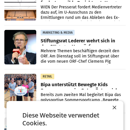
fordert sensible Berichterstattung
WIEN Der Presserat fordert Medienvertreter
dazu auf, im U-Ausschuss zu den
Ermittlungen rund um das Ableben des Ex-
Sektionschefs im Justizministerium, Christian
Pilnacek, auf sensible
MARKETING & MEDIA
Stiftungsrat Lederer wehrt sich in
den SN gegen Vorwürfe
Mehrere Themen beschäftigen derzeit den
ORF. Am Dienstag soll im Stiftungsrat über
die vom neuen ORF-Chef Clemens Pig
vorgeschlagenen Besetzungen für die
Direktionen abgestimmt werden.
RETAIL
Bipa unterstützt Bewegte Kids
Sommercamps im Osten Österreichs
Bereits zum zweiten Mal begleitet Bipa das
polysportive Sommersportcamp „Bewegte
×
Kids“. Während der Campwochen in den
Monaten Juli und August versorgt das
Diese Webseite verwendet
Unternehmen Kinder sowie
RETAIL
Cookies.
voestalpine verzeichnet solides