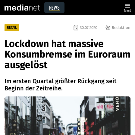
menu
NEWS
Menü
event
draw
30.07.2020
Redaktion
RETAIL
Lockdown hat massive
Konsumbremse im Euroraum
ausgelöst
Im ersten Quartal größter Rückgang seit
Beginn der Zeitreihe.