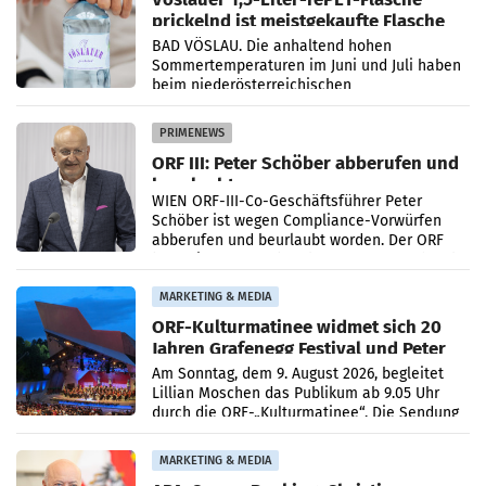
prickelnd ist meistgekaufte Flasche
Österreichs
BAD VÖSLAU. Die anhaltend hohen
Sommertemperaturen im Juni und Juli haben
beim niederösterreichischen
Getränkehersteller Vöslauer zu deutlichen
Absatzzuwächsen geführt. Während
PRIMENEWS
ORF III: Peter Schöber abberufen und
beurlaubt
WIEN ORF-III-Co-Geschäftsführer Peter
Schöber ist wegen Compliance-Vorwürfen
abberufen und beurlaubt worden. Der ORF
bestätigte gegenüber der APA entsprechende
Medienberichte.
MARKETING & MEDIA
ORF-Kulturmatinee widmet sich 20
Jahren Grafenegg Festival und Peter
Simonischek
Am Sonntag, dem 9. August 2026, begleitet
Lillian Moschen das Publikum ab 9.05 Uhr
durch die ORF-„Kulturmatinee“. Die Sendung
startet mit der Dokumentation „20 Jahre
Grafenegg
MARKETING & MEDIA