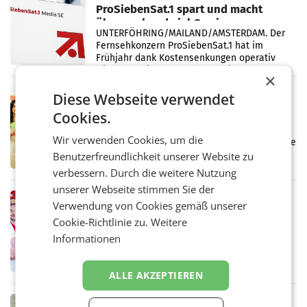
ProSiebenSat.1 spart und macht
überraschend viel Gewinn
UNTERFÖHRING/MAILAND/AMSTERDAM. Der
Fernsehkonzern ProSiebenSat.1 hat im
Frühjahr dank Kostensenkungen operativ
wieder Gewinn gemacht und die
×
Markterwartung deutlich übertroffen.
RETAIL
Diese Webseite verwendet
Eine Bühne für Zirkularität: ARA und
Cookies.
Müller informieren am POS über
Wir verwenden Cookies, um die
Kreislauffähigkeit
Über den gesamten August hinweg rücken die
Altstoff Recycling Austria AG (ARA) und der
Benutzerfreundlichkeit unserer Website zu
Handelskonzern Müller die Initiative
verbessern. Durch die weitere Nutzung
„Kreislauf-Helden“ in allen österreichischen
unserer Webseite stimmen Sie der
Müller-Filialen
RETAIL
Verwendung von Cookies gemäß unserer
Penny modernisiert zwei Filialen in
Cookie-Richtlinie zu.
Weitere
Ober- und Niederösterreich
Informationen
WIENER NEUDORF. – Im Rahmen einer
laufenden Modernisierungsoffensive
erneuert Penny zwei Filialen in Nieder- und
ALLE AKZEPTIEREN
Oberösterreich. Die beiden Standorte liegen
in Haag sowie im rund
RETAIL