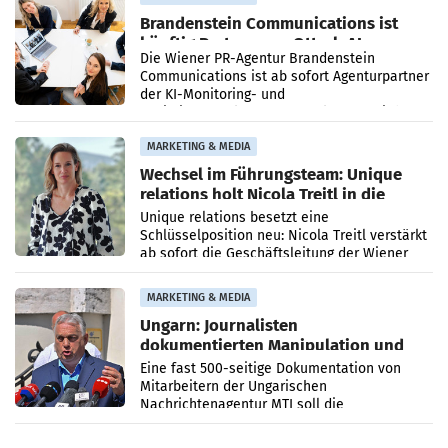
Brandenstein Communications ist
künftig Partner von OtterlyAI
Die Wiener PR-Agentur Brandenstein
Communications ist ab sofort Agenturpartner
der KI-Monitoring- und
Optimierungsplattform OtterlyAI. Damit baut
die Agentur ihr Leistungsportfolio
MARKETING & MEDIA
Wechsel im Führungsteam: Unique
relations holt Nicola Treitl in die
Geschäftsleitung
Unique relations besetzt eine
Schlüsselposition neu: Nicola Treitl verstärkt
ab sofort die Geschäftsleitung der Wiener
PR-Agentur an der Seite von Josef Kalina und
Anna Kalina-Mahr.
MARKETING & MEDIA
Ungarn: Journalisten
dokumentierten Manipulation und
Zensur
Eine fast 500-seitige Dokumentation von
Mitarbeitern der Ungarischen
Nachrichtenagentur MTI soll die
systematische Nachrichten-Manipulation und
Zensur bei der Agentur während der Zeit