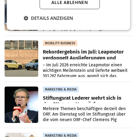
ALLE ABLEHNEN
Alles bereit für den Wechsel: Jürgen
Albrecht setzt ab 1.1.2027 auf Adeg
WIENER NEUDORF. – Die geplante
DETAILS ANZEIGEN
Zusammenarbeit zwischen Adeg und dem
Vorarlberger Kaufmann Jürgen Albrecht ist
kartellrechtlich freigegeben: Die
Bundeswettbewerbsbehörde und der
Bundeskartellanwalt
MOBILITY BUSINESS
Rekordergebnis im Juli: Leapmotor
verdoppelt Auslieferungen und
überschreitet die 100.000er-Marke
– Im Juli 2026 erreichte Leapmotor einen
wichtigen Meilenstein und lieferte weltweit
101.267 Fahrzeuge aus, womit sich das
Ergebnis gegenüber Juli 2025 mehr als
verdoppelte (+102
MARKETING & MEDIA
Stiftungsrat Lederer wehrt sich in
den SN gegen Vorwürfe
Mehrere Themen beschäftigen derzeit den
ORF. Am Dienstag soll im Stiftungsrat über
die vom neuen ORF-Chef Clemens Pig
vorgeschlagenen Besetzungen für die
Direktionen abgestimmt werden.
MARKETING & MEDIA