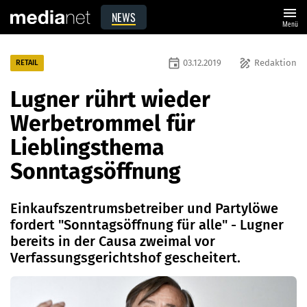
menu
NEWS
Menü
event
draw
03.12.2019
Redaktion
RETAIL
Lugner rührt wieder
Werbetrommel für
Lieblingsthema
Sonntagsöffnung
Einkaufszentrumsbetreiber und Partylöwe
fordert "Sonntagsöffnung für alle" - Lugner
bereits in der Causa zweimal vor
Verfassungsgerichtshof gescheitert.