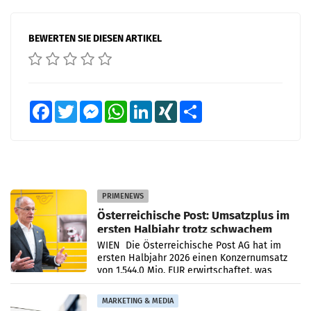
BEWERTEN SIE DIESEN ARTIKEL
Facebook
Twitter
Messenger
WhatsApp
LinkedIn
XING
Teilen
PRIMENEWS
Österreichische Post: Umsatzplus im
ersten Halbjahr trotz schwachem
Briefgeschäft
WIEN Die Österreichische Post AG hat im
ersten Halbjahr 2026 einen Konzernumsatz
von 1.544,0 Mio. EUR erwirtschaftet, was
einem Plus von 3,8 Prozent gegenüber dem
Vergleichszeitraum
MARKETING & MEDIA