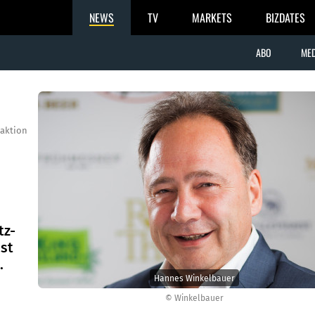
NEWS
TV
MARKETS
BIZDATES
ABO
MED
aktion
tz-
ist
.
Hannes Winkelbauer
© Winkelbauer