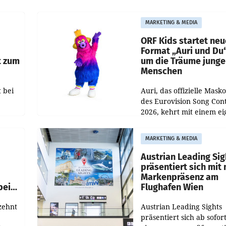
rund 400.000 Besucheri
des
und Besucher höheren
MARKETING & MEDIA
Nettoreichweite im erst
t.
Halbjahr 2026 gegenüb
ORF Kids startet ne
Format „Auri und Du
t zum
um die Träume junge
Menschen
 bei
Auri, das offizielle Mask
des Eurovision Song Cont
2026, kehrt mit einem e
n
Format auf den Bildschi
auf.
zurück. In der neuen S
MARKETING & MEDIA
„Auri und Du“ bei ORF K
steht
Austrian Leading Sig
n
präsentiert sich mit
Markenpräsenz am
beim
Flughafen Wien
zehnt
Austrian Leading Sights
präsentiert sich ab sofor