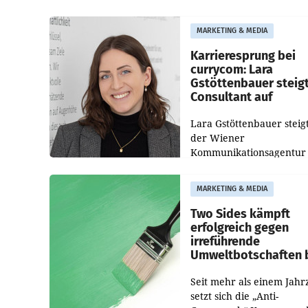
die Bildungseinrichtung 
WIFI Wien eine neue
MARKETING & MEDIA
Imagekampagne gestarte
Karrieresprung bei
currycom: Lara
Gstöttenbauer steig
Consultant auf
Lara Gstöttenbauer steigt
der Wiener
Kommunikationsagentur
currycom communicatio
partners zum Consultant 
MARKETING & MEDIA
Die 27-jährige Beraterin
betreut Kundinnen und
Two Sides kämpft
Kunden in den Bereiche
erfolgreich gegen
irreführende
Umweltbotschaften 
Papiereinsatz
Seit mehr als einem Jahr
setzt sich die „Anti-