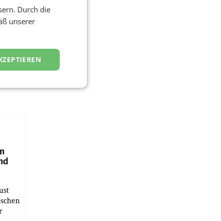
sern. Durch die
äß unserer
KZEPTIEREN
en
und
ust
oschen
r