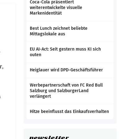
Coca-Cola präsentiert
weiterentwickelte visuelle
Markenidentität
Best Lunch zeichnet beliebte
Mittagslokale aus
EU AI-Act: Seit gestern muss KI sich
o
outen
r,
Heiglauer wird DPD-Geschäftsführer
Werbepartnerschaft von FC Red Bull
Salzburg und SalzburgerLand
n
verlängert
Hitze beeinflusst das Einkaufsverhalten
newsletter