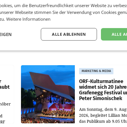
okies, um die Benutzerfreundlichkeit unserer Website zu verbes
unserer Webseite stimmen Sie der Verwendung von Cookies gem
 zu.
Weitere Informationen
EIGEN
ALLE ABLEHNEN
ALLE A
MARKETING & MEDIA
r
ORF-Kulturmatinee
aubt
widmet sich 20 Jahr
Grafenegg Festival 
Peter Simonischek
chöber
Am Sonntag, dem 9. Aug
2026, begleitet Lillian M
nd
das Publikum ab 9.05 Uh
ORF