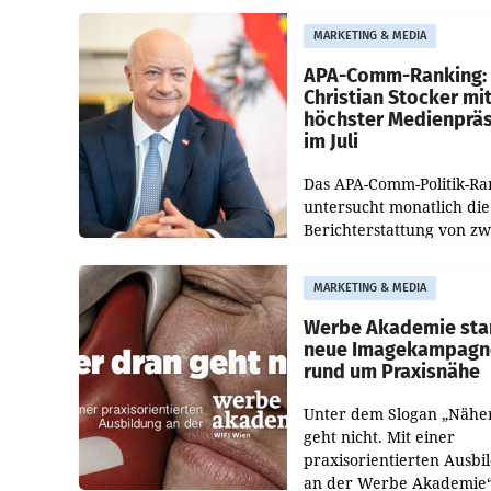
bestätigte gegenüber de
entsprechende
MARKETING & MEDIA
Medienberichte.
APA-Comm-Ranking:
Christian Stocker mi
höchster Medienprä
im Juli
Das APA-Comm-Politik-Ra
untersucht monatlich die
Berichterstattung von zw
österreichischen
Tageszeitungen und analy
MARKETING & MEDIA
welche Politikerinnen un
Politiker Österreichs die
Werbe Akademie sta
neue Imagekampagn
rund um Praxisnähe
Unter dem Slogan „Nähe
geht nicht. Mit einer
praxisorientierten Ausbi
an der Werbe Akademie“