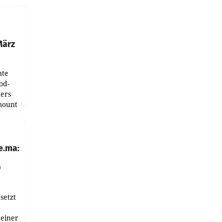
ndung
tation
März
nte
od-
ers
mount
ess zu
e.ma:
0
setzt
 einer