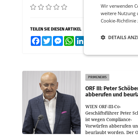
Wir verwenden Co
weitere Nutzung 
Cookie-Richtlinie
TEILEN SIE DIESEN ARTIKEL
DETAILS ANZ
Facebook
Twitter
Messenger
WhatsApp
LinkedIn
XING
Teilen
PRIMENEWS
ORF III: Peter Schöbe
abberufen und beurl
WIEN ORF-III-Co-
Geschäftsführer Peter S
ist wegen Compliance-
Vorwürfen abberufen u
beurlaubt worden. Der 