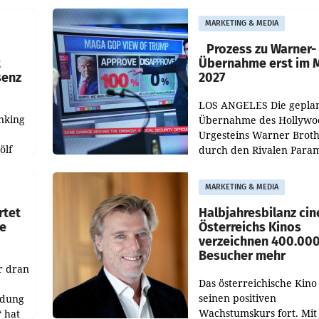
durch die ORF-
r APA
„Kulturmatinee“. Die Se
MARKETING & MEDIA
startet mit der Dokumen
„20 Jahre Grafenegg
Prozess zu Warner-
t
Übernahme erst im 
senz
2027
LOS ANGELES Die gepla
nking
Übernahme des Hollywo
Urgesteins Warner Broth
ölf
durch den Rivalen Para
wird noch lange in der
siert,
Schwebe bleiben. Eine
MARKETING & MEDIA
d
Richterin setzte den Proz
rtet
Halbjahresbilanz cin
e
Österreichs Kinos
verzeichnen 400.00
Besucher mehr
r dran
Das österreichische Kino 
seinen positiven
ldung
Wachstumskurs fort. Mit
 hat