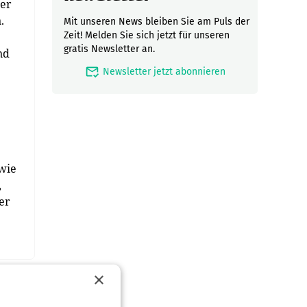
ber
.
Mit unseren News bleiben Sie am Puls der
Zeit! Melden Sie sich jetzt für unseren
gratis Newsletter an.
nd
mark_email_read
Newsletter jetzt abonnieren
 wie
,
er
×