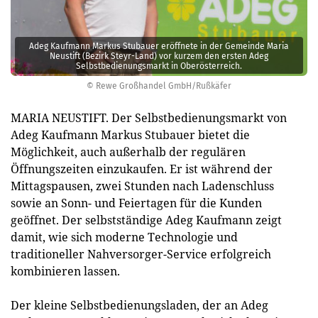
Adeg Kaufmann Markus Stubauer eröffnete in der Gemeinde Maria
Neustift (Bezirk Steyr-Land) vor kurzem den ersten Adeg
Selbstbedienungsmarkt in Oberösterreich.
© Rewe Großhandel GmbH/Rußkäfer
MARIA NEUSTIFT. Der Selbstbedienungsmarkt von
Adeg Kaufmann Markus Stubauer bietet die
Möglichkeit, auch außerhalb der regulären
Öffnungszeiten einzukaufen. Er ist während der
Mittagspausen, zwei Stunden nach Ladenschluss
sowie an Sonn- und Feiertagen für die Kunden
geöffnet. Der selbstständige Adeg Kaufmann zeigt
damit, wie sich moderne Technologie und
traditioneller Nahversorger-Service erfolgreich
kombinieren lassen.
Der kleine Selbstbedienungsladen, der an Adeg