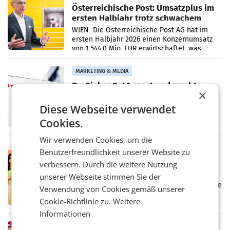
Österreichische Post: Umsatzplus im
ersten Halbjahr trotz schwachem
Briefgeschäft
WIEN Die Österreichische Post AG hat im
ersten Halbjahr 2026 einen Konzernumsatz
von 1.544,0 Mio. EUR erwirtschaftet, was
einem Plus von 3,8 Prozent gegenüber dem
Vergleichszeitraum
MARKETING & MEDIA
ProSiebenSat.1 spart und macht
×
überraschend viel Gewinn
UNTERFÖHRING/MAILAND/AMSTERDAM. Der
Diese Webseite verwendet
Fernsehkonzern ProSiebenSat.1 hat im
Cookies.
Frühjahr dank Kostensenkungen operativ
wieder Gewinn gemacht und die
Wir verwenden Cookies, um die
Markterwartung deutlich übertroffen.
RETAIL
Benutzerfreundlichkeit unserer Website zu
Eine Bühne für Zirkularität: ARA und
verbessern. Durch die weitere Nutzung
Müller informieren am POS über
unserer Webseite stimmen Sie der
Kreislauffähigkeit
Über den gesamten August hinweg rücken die
Verwendung von Cookies gemäß unserer
Altstoff Recycling Austria AG (ARA) und der
Cookie-Richtlinie zu.
Weitere
Handelskonzern Müller die Initiative
Informationen
„Kreislauf-Helden“ in allen österreichischen
Müller-Filialen
RETAIL