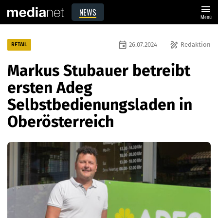
menu
NEWS
Menü
event
draw
26.07.2024
Redaktion
RETAIL
Markus Stubauer betreibt
ersten Adeg
Selbstbedienungsladen in
Oberösterreich