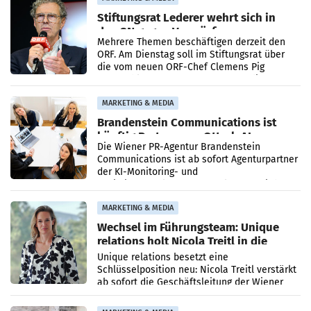
Stiftungsrat Lederer wehrt sich in
den SN gegen Vorwürfe
Mehrere Themen beschäftigen derzeit den
ORF. Am Dienstag soll im Stiftungsrat über
die vom neuen ORF-Chef Clemens Pig
vorgeschlagenen Besetzungen für die
Direktionen abgestimmt werden.
MARKETING & MEDIA
Brandenstein Communications ist
künftig Partner von OtterlyAI
Die Wiener PR-Agentur Brandenstein
Communications ist ab sofort Agenturpartner
der KI-Monitoring- und
Optimierungsplattform OtterlyAI. Damit baut
die Agentur ihr Leistungsportfolio
MARKETING & MEDIA
Wechsel im Führungsteam: Unique
relations holt Nicola Treitl in die
Geschäftsleitung
Unique relations besetzt eine
Schlüsselposition neu: Nicola Treitl verstärkt
ab sofort die Geschäftsleitung der Wiener
PR-Agentur an der Seite von Josef Kalina und
Anna Kalina-Mahr.