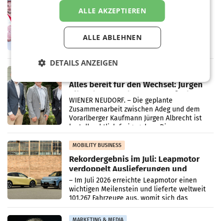
Penny modernisiert zwei Filialen in
ALLE AKZEPTIEREN
Ober- und Niederösterreich
WIENER NEUDORF. – Im Rahmen einer
laufenden Modernisierungsoffensive
ALLE ABLEHNEN
erneuert Penny zwei Filialen in Nieder- und
Oberösterreich. Die beiden Standorte liegen
DETAILS ANZEIGEN
in Haag sowie im rund
RETAIL
Alles bereit für den Wechsel: Jürgen
Albrecht setzt ab 1.1.2027 auf Adeg
WIENER NEUDORF. – Die geplante
Zusammenarbeit zwischen Adeg und dem
Vorarlberger Kaufmann Jürgen Albrecht ist
kartellrechtlich freigegeben: Die
Bundeswettbewerbsbehörde und der
Bundeskartellanwalt
MOBILITY BUSINESS
Rekordergebnis im Juli: Leapmotor
verdoppelt Auslieferungen und
überschreitet die 100.000er-Marke
– Im Juli 2026 erreichte Leapmotor einen
wichtigen Meilenstein und lieferte weltweit
101.267 Fahrzeuge aus, womit sich das
Ergebnis gegenüber Juli 2025 mehr als
verdoppelte (+102
MARKETING & MEDIA