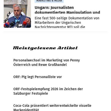
MARKETING & MEDIA
Ungarn: Journalisten
dokumentierten Manipulation und
Zensur
Eine fast 500-seitige Dokumentation von
Mitarbeitern der Ungarischen
Nachrichtenagentur MTI soll die
systematische Nachrichten-Manipulation und
Zensur bei der Agentur während der Zeit
Meistgelesene Artikel
Personalwechsel im Marketing von Penny
Österreich und Rewe Großhandel
ORF: Pig legt Personalliste vor
ORF-Festspielempfang 2026 im Zeichen der
Salzburger Festspiele
Coca-Cola präsentiert weiterentwickelte visuelle
Markenidentität