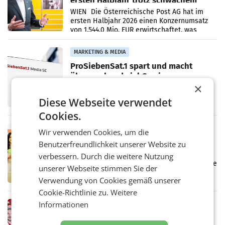
ersten Halbjahr trotz schwachem
Briefgeschäft
WIEN Die Österreichische Post AG hat im
ersten Halbjahr 2026 einen Konzernumsatz
von 1.544,0 Mio. EUR erwirtschaftet, was
einem Plus von 3,8 Prozent gegenüber dem
Vergleichszeitraum
MARKETING & MEDIA
ProSiebenSat.1 spart und macht
überraschend viel Gewinn
UNTERFÖHRING/MAILAND/AMSTERDAM. Der
×
Fernsehkonzern ProSiebenSat.1 hat im
Diese Webseite verwendet
Frühjahr dank Kostensenkungen operativ
wieder Gewinn gemacht und die
Cookies.
Markterwartung deutlich übertroffen.
RETAIL
Wir verwenden Cookies, um die
Eine Bühne für Zirkularität: ARA und
Benutzerfreundlichkeit unserer Website zu
Müller informieren am POS über
verbessern. Durch die weitere Nutzung
Kreislauffähigkeit
Über den gesamten August hinweg rücken die
unserer Webseite stimmen Sie der
Altstoff Recycling Austria AG (ARA) und der
Verwendung von Cookies gemäß unserer
Handelskonzern Müller die Initiative
„Kreislauf-Helden“ in allen österreichischen
Cookie-Richtlinie zu.
Weitere
Müller-Filialen
Informationen
RETAIL
Penny modernisiert zwei Filialen in