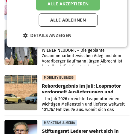
Ober- und Niederösterreich
ALLE AKZEPTIEREN
WIENER NEUDORF. – Im Rahmen einer
laufenden Modernisierungsoffensive
erneuert Penny zwei Filialen in Nieder- und
ALLE ABLEHNEN
Oberösterreich. Die beiden Standorte liegen
in Haag sowie im rund
RETAIL
DETAILS ANZEIGEN
Alles bereit für den Wechsel: Jürgen
Albrecht setzt ab 1.1.2027 auf Adeg
WIENER NEUDORF. – Die geplante
Zusammenarbeit zwischen Adeg und dem
Vorarlberger Kaufmann Jürgen Albrecht ist
kartellrechtlich freigegeben: Die
Bundeswettbewerbsbehörde und der
Bundeskartellanwalt
MOBILITY BUSINESS
Rekordergebnis im Juli: Leapmotor
verdoppelt Auslieferungen und
überschreitet die 100.000er-Marke
– Im Juli 2026 erreichte Leapmotor einen
wichtigen Meilenstein und lieferte weltweit
101.267 Fahrzeuge aus, womit sich das
Ergebnis gegenüber Juli 2025 mehr als
verdoppelte (+102
MARKETING & MEDIA
Stiftungsrat Lederer wehrt sich in