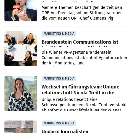
den SN gegen Vorwürfe
Mehrere Themen beschäftigen derzeit den
ORF. Am Dienstag soll im Stiftungsrat über
die vom neuen ORF-Chef Clemens Pig
vorgeschlagenen Besetzungen für die
Direktionen abgestimmt werden.
MARKETING & MEDIA
Brandenstein Communications ist
künftig Partner von OtterlyAI
Die Wiener PR-Agentur Brandenstein
Communications ist ab sofort Agenturpartner
der KI-Monitoring- und
Optimierungsplattform OtterlyAI. Damit baut
die Agentur ihr Leistungsportfolio
MARKETING & MEDIA
Wechsel im Führungsteam: Unique
relations holt Nicola Treitl in die
Geschäftsleitung
Unique relations besetzt eine
Schlüsselposition neu: Nicola Treitl verstärkt
ab sofort die Geschäftsleitung der Wiener
PR-Agentur an der Seite von Josef Kalina und
Anna Kalina-Mahr.
MARKETING & MEDIA
Ungarn: Journalisten