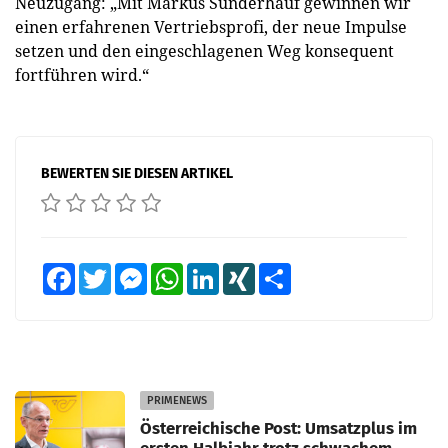
Neuzugang: „Mit Markus Sünderhauf gewinnen wir
einen erfahrenen Vertriebsprofi, der neue Impulse
setzen und den eingeschlagenen Weg konsequent
fortführen wird.“
BEWERTEN SIE DIESEN ARTIKEL
Facebook
Twitter
Messenger
WhatsApp
LinkedIn
XING
Teilen
PRIMENEWS
Österreichische Post: Umsatzplus im