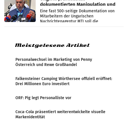
dokumentierten Manipulation und
Zensur
Eine fast 500-seitige Dokumentation von
Mitarbeitern der Ungarischen
Nachrichtenagentur MTI soll die
systematische Nachrichten-Manipulation und
Zensur bei der Agentur während der Zeit
Meistgelesene Artikel
Personalwechsel im Marketing von Penny
Österreich und Rewe Großhandel
Falkensteiner Camping Wörthersee offiziell eröffnet:
Drei Millionen Euro investiert
ORF: Pig legt Personalliste vor
Coca-Cola präsentiert weiterentwickelte visuelle
Markenidentität