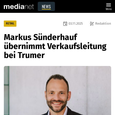
menu
NEWS
Menü
event
draw
03.11.2025
Redaktion
RETAIL
Markus Sünderhauf
übernimmt Verkaufsleitung
bei Trumer