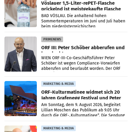
Vöslauer 1,5-Liter-rePET-Flasche
prickelnd ist meistgekaufte Flasche
Österreichs
BAD VÖSLAU. Die anhaltend hohen
Sommertemperaturen im Juni und Juli haben
beim niederösterreichischen
Getränkehersteller Vöslauer zu deutlichen
Absatzzuwächsen geführt. Während
PRIMENEWS
ORF III: Peter Schöber abberufen und
beurlaubt
WIEN ORF-III-Co-Geschäftsführer Peter
Schöber ist wegen Compliance-Vorwürfen
abberufen und beurlaubt worden. Der ORF
bestätigte gegenüber der APA entsprechende
Medienberichte.
MARKETING & MEDIA
ORF-Kulturmatinee widmet sich 20
Jahren Grafenegg Festival und Peter
Simonischek
Am Sonntag, dem 9. August 2026, begleitet
Lillian Moschen das Publikum ab 9.05 Uhr
durch die ORF-„Kulturmatinee“. Die Sendung
startet mit der Dokumentation „20 Jahre
Grafenegg
MARKETING & MEDIA