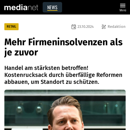
menu
NEWS
Menü
event
draw
23.10.2024
Redaktion
RETAIL
Mehr Firmeninsolvenzen als
je zuvor
Handel am stärksten betroffen!
Kostenrucksack durch überfällige Reformen
abbauen, um Standort zu schützen.