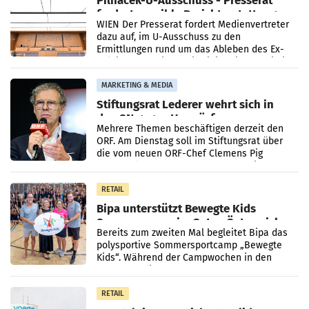
Pilnacek-U-Ausschuss - Presserat
fordert sensible Berichterstattung
WIEN Der Presserat fordert Medienvertreter
dazu auf, im U-Ausschuss zu den
Ermittlungen rund um das Ableben des Ex-
Sektionschefs im Justizministerium, Christian
Pilnacek, auf sensible
MARKETING & MEDIA
Stiftungsrat Lederer wehrt sich in
den SN gegen Vorwürfe
Mehrere Themen beschäftigen derzeit den
ORF. Am Dienstag soll im Stiftungsrat über
die vom neuen ORF-Chef Clemens Pig
vorgeschlagenen Besetzungen für die
Direktionen abgestimmt werden.
RETAIL
Bipa unterstützt Bewegte Kids
Sommercamps im Osten Österreichs
Bereits zum zweiten Mal begleitet Bipa das
polysportive Sommersportcamp „Bewegte
Kids“. Während der Campwochen in den
Monaten Juli und August versorgt das
Unternehmen Kinder sowie
RETAIL