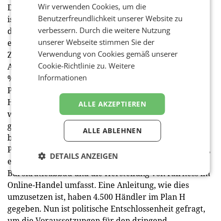
Wir verwenden Cookies, um die
Doch es gibt auch positive Nachrichten: Die Inflation
Benutzerfreundlichkeit unserer Website zu
ist im September auf den niedrigsten Stand seit
verbessern. Durch die weitere Nutzung
dreieinhalb Jahren gesunken. Mit 1,8 % wurde
unserer Webseite stimmen Sie der
erstmals wieder das Stabilitätsziel der Europäischen
Verwendung von Cookies gemäß unserer
Zentralbank erreicht. Gegenüber dem Vormonat
Cookie-Richtlinie zu.
Weitere
August waren die Preise sogar leicht rückläufig (-0,1
Informationen
%). „Damit ist es nun Zeit, die unerfreuliche Lohn-
Preis-Spirale der letzten Jahre zu beenden“, folgert
Handelssprecher Will. „Österreich muss endlich
ALLE AKZEPTIEREN
wieder an internationaler Wettbewerbsfähigkeit
gewinnen, um den Wohlstand halten zu können. Wir
ALLE ABLEHNEN
brauchen eine wirksame Reformagenda, die wichtige
Punkte wie die überfällige Lohnnebenkostensenkung,
DETAILS ANZEIGEN
einen ernstgemeinten und umfassenden
Bürokratieabbau und die Herstellung von Fairness im
Online-Handel umfasst. Eine Anleitung, wie dies
umzusetzen ist, haben 4.500 Händler im Plan H
gegeben. Nun ist politische Entschlossenheit gefragt,
um die Voraussetzungen für den dringend