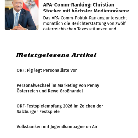
APA-Comm-Ranking: Christian
Stocker mit höchster Medienpräsenz
im Juli
Das APA-Comm-Politik-Ranking untersucht
monatlich die Berichterstattung von zwölf
österreichischen Tageszeitungen und
analysiert, welche Politikerinnen und
Politiker Österreichs die
Meistgelesene Artikel
ORF: Pig legt Personalliste vor
Personalwechsel im Marketing von Penny
Österreich und Rewe Großhandel
ORF-Festspielempfang 2026 im Zeichen der
Salzburger Festspiele
Volksbanken mit Jugendkampagne on Air