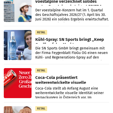
voestalpine verzeichnet solides
erstes Quartal und steigert EBITDA
Der voestalpine-Konzern hat im 1. Quartal
des Geschäftsjahres 2026/27 (1. April bis 30.
Juni 2026) ein solides Ergebnis erwirtschaftet.
Der Umsatz stieg im Vergleich zur
Vorjahresperiode
RETAIL
Kühl-Spray: SN Sports bringt „Keep
Cool“ auf den Markt
Die SN Sports GmbH bringt gemeinsam mit
der Firma Feygenblatt FloGu OG einen neuen
Kühl- und Regenerations-Spray auf den
Markt. Das Produkt namens „Keep Cool“ ist zu
100 Prozent
RETAIL
Coca-Cola präsentiert
weiterentwickelte visuelle
Markenidentität
Coca-Cola stellt ab Anfang August eine
weiterentwickelte visuelle Identität seiner
Verpackungen in Österreich vor. Im
Mittelpunkt des Redesigns stehen zentrale
Gestaltungselemente
RETAIL