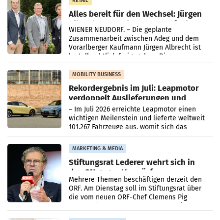
RETAIL
Alles bereit für den Wechsel: Jürgen
Albrecht setzt ab 1.1.2027 auf Adeg
WIENER NEUDORF. – Die geplante
Zusammenarbeit zwischen Adeg und dem
Vorarlberger Kaufmann Jürgen Albrecht ist
kartellrechtlich freigegeben: Die
Bundeswettbewerbsbehörde und der
Bundeskartellanwalt
MOBILITY BUSINESS
Rekordergebnis im Juli: Leapmotor
verdoppelt Auslieferungen und
überschreitet die 100.000er-Marke
– Im Juli 2026 erreichte Leapmotor einen
wichtigen Meilenstein und lieferte weltweit
101.267 Fahrzeuge aus, womit sich das
Ergebnis gegenüber Juli 2025 mehr als
verdoppelte (+102
MARKETING & MEDIA
Stiftungsrat Lederer wehrt sich in
den SN gegen Vorwürfe
Mehrere Themen beschäftigen derzeit den
ORF. Am Dienstag soll im Stiftungsrat über
die vom neuen ORF-Chef Clemens Pig
vorgeschlagenen Besetzungen für die
Direktionen abgestimmt werden.