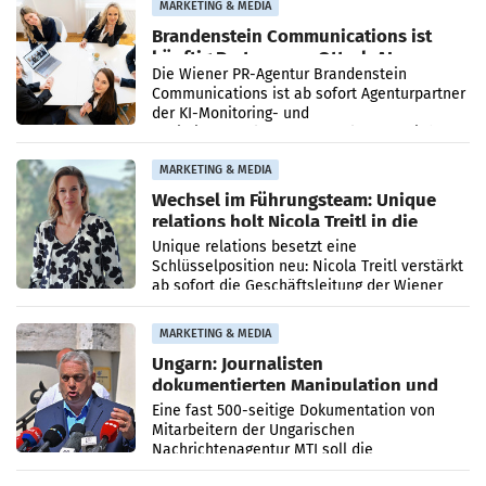
MARKETING & MEDIA
Brandenstein Communications ist
künftig Partner von OtterlyAI
Die Wiener PR-Agentur Brandenstein
Communications ist ab sofort Agenturpartner
der KI-Monitoring- und
Optimierungsplattform OtterlyAI. Damit baut
die Agentur ihr Leistungsportfolio
MARKETING & MEDIA
Wechsel im Führungsteam: Unique
relations holt Nicola Treitl in die
Geschäftsleitung
Unique relations besetzt eine
Schlüsselposition neu: Nicola Treitl verstärkt
ab sofort die Geschäftsleitung der Wiener
PR-Agentur an der Seite von Josef Kalina und
Anna Kalina-Mahr.
MARKETING & MEDIA
Ungarn: Journalisten
dokumentierten Manipulation und
Zensur
Eine fast 500-seitige Dokumentation von
Mitarbeitern der Ungarischen
Nachrichtenagentur MTI soll die
systematische Nachrichten-Manipulation und