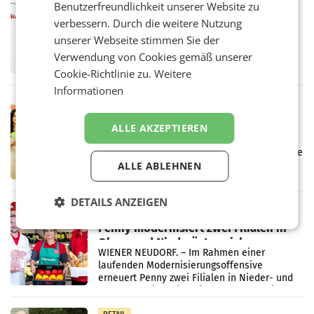
Benutzerfreundlichkeit unserer Website zu
ProSiebenSat.1 spart und macht
verbessern. Durch die weitere Nutzung
überraschend viel Gewinn
unserer Webseite stimmen Sie der
UNTERFÖHRING/MAILAND/AMSTERDAM. Der
Fernsehkonzern ProSiebenSat.1 hat im
Verwendung von Cookies gemäß unserer
Frühjahr dank Kostensenkungen operativ
Cookie-Richtlinie zu.
Weitere
wieder Gewinn gemacht und die
Informationen
Markterwartung deutlich übertroffen.
RETAIL
Eine Bühne für Zirkularität: ARA und
ALLE AKZEPTIEREN
Müller informieren am POS über
Kreislauffähigkeit
Über den gesamten August hinweg rücken die
Altstoff Recycling Austria AG (ARA) und der
ALLE ABLEHNEN
Handelskonzern Müller die Initiative
„Kreislauf-Helden“ in allen österreichischen
DETAILS ANZEIGEN
Müller-Filialen
RETAIL
Penny modernisiert zwei Filialen in
Ober- und Niederösterreich
WIENER NEUDORF. – Im Rahmen einer
laufenden Modernisierungsoffensive
erneuert Penny zwei Filialen in Nieder- und
Oberösterreich. Die beiden Standorte liegen
in Haag sowie im rund