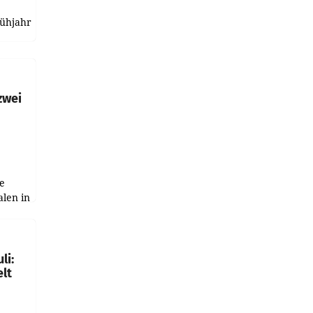
rühjahr
h
zwei
e
alen in
ich.
gen in
li:
lt