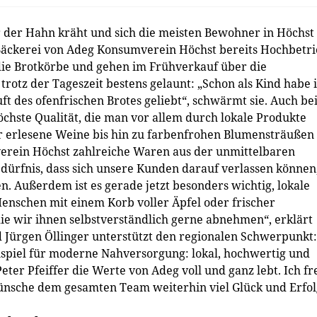
er Hahn kräht und sich die meisten Bewohner in Höchst
Bäckerei von Adeg Konsumverein Höchst bereits Hochbetri
die Brotkörbe und gehen im Frühverkauf über die
trotz der Tageszeit bestens gelaunt: „Schon als Kind habe 
ft des ofenfrischen Brotes geliebt“, schwärmt sie. Auch b
öchste Qualität, die man vor allem durch lokale Produkte
r erlesene Weine bis hin zu farbenfrohen Blumensträußen
verein Höchst zahlreiche Waren aus der unmittelbaren
edürfnis, dass sich unsere Kunden darauf verlassen können
. Außerdem ist es gerade jetzt besonders wichtig, lokale
enschen mit einem Korb voller Äpfel oder frischer
ie wir ihnen selbstverständlich gerne abnehmen“, erklärt
 Jürgen Öllinger unterstützt den regionalen Schwerpunkt:
spiel für moderne Nahversorgung: lokal, hochwertig und
eter Pfeiffer die Werte von Adeg voll und ganz lebt. Ich fr
nsche dem gesamten Team weiterhin viel Glück und Erfol