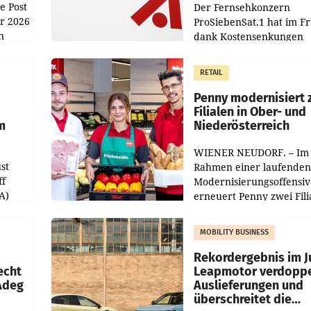
e Post
Der Fernsehkonzern
hr 2026
ProSiebenSat.1 hat im F
n
dank Kostensenkungen
operativ wieder Gewinn
m Plus
gemacht und die
RETAIL
er
Markterwartung deutlic
übertroffen.
Penny modernisiert 
Filialen in Ober- und
m
Niederösterreich
WIENER NEUDORF. – Im
st
Rahmen einer laufenden
ff
Modernisierungsoffensiv
A)
erneuert Penny zwei Fili
Nieder- und Oberösterre
slauf-
Die beiden Standorte lie
MOBILITY BUSINESS
Haag sowie im rund
ilialen
Rekordergebnis im Ju
echt
Leapmotor verdoppe
 Adeg
Auslieferungen und
überschreitet die