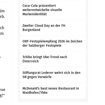
Coca-Cola präsentiert
weiterentwickelte visuelle
 im
Markenidentität
eb.
Zweiter Cloud Day an der FH
ich
Burgenland
eim
ORF-Festspielempfang 2026 im Zeichen
der Salzburger Festspiele
,
Tchibo bringt Ube-Trend nach
Österreich
Stiftungsrat Lederer wehrt sich in den
SN gegen Vorwürfe
McDonald’s baut neues Restaurant in
eue
Waidhofen/Ybbs
g!“