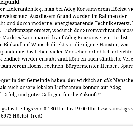
telpunkt
ger Lieferanten legt man bei Adeg Konsumverein Höchst vi
 Umweltschutz. Aus diesem Grund wurden im Rahmen der
ht und durch moderne, energiesparende Technik ersetzt. 
D-Lichtkonzept ersetzt, wodurch der Stromverbrauch mass
es Marktes kann man sich auf Adeg Konsumverein Höchst
en Einkauf auf Wunsch direkt vor die eigene Haustür, was
pandemie das Leben vieler Menschen erheblich erleichte
t endlich wieder erlaubt sind, können auch sämtliche Ver
nsumverein Höchst rechnen. Bürgermeister Herbert Spar
orger in der Gemeinde haben, der wirklich an
alle
Mensch
ls auch unsere lokalen Lieferanten können auf Adeg
Erfolg und gutes Gelingen für die Zukunft!“
s bis freitags von 07:30 Uhr bis 19:00 Uhr bzw. samstags 
 6973 Höchst. (red)