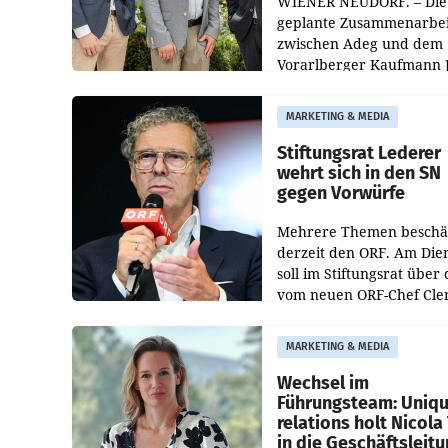
WIENER NEUDORF. – Die
geplante Zusammenarbei
zwischen Adeg und dem
Vorarlberger Kaufmann 
Albrecht ist kartellrechtl
freigegeben: Die
MARKETING & MEDIA
Bundeswettbewerbsbeh
und der Bundeskartellan
Stiftungsrat Lederer
wehrt sich in den SN
gegen Vorwürfe
Mehrere Themen beschä
derzeit den ORF. Am Die
soll im Stiftungsrat über 
vom neuen ORF-Chef Cl
Pig vorgeschlagenen
Besetzungen für die
MARKETING & MEDIA
Direktionen abgestimmt
werden.
Wechsel im
Führungsteam: Uniq
relations holt Nicola 
in die Geschäftsleit