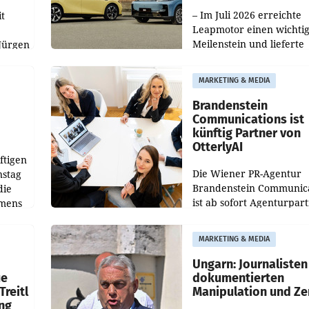
100.000er-Marke
– Im Juli 2026 erreichte
t
Leapmotor einen wichti
Meilenstein und lieferte
Jürgen
weltweit 101.267 Fahrze
ich
aus, womit sich das Erge
MARKETING & MEDIA
gegenüber Juli 2025 meh
örde
verdoppelte (+102
walt
Brandenstein
Communications ist
künftig Partner von
OtterlyAI
ftigen
Die Wiener PR-Agentur
nstag
Brandenstein Communica
die
ist ab sofort Agenturpar
emens
der KI-Monitoring- und
Optimierungsplattform
MARKETING & MEDIA
OtterlyAI. Damit baut di
Agentur ihr Leistungspor
Ungarn: Journalisten
ue
dokumentierten
Treitl
Manipulation und Ze
ung