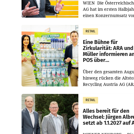
WIEN Die Österreichisch
AG hat im ersten Halbja
einen Konzernumsatz vo
1.544,0 Mio. EUR
erwirtschaftet, was eine
RETAIL
von 3,8 Prozent gegenüb
dem Vergleichszeitraum
Eine Bühne für
Zirkularität: ARA und
Müller informieren a
POS über
Kreislauffähigkeit
Über den gesamten Augu
hinweg rücken die Altsto
Recycling Austria AG (AR
und der Handelskonzern
Müller die Initiative „Krei
RETAIL
Helden“ in allen
österreichischen Müller-F
Alles bereit für den
Wechsel: Jürgen Albr
setzt ab 1.1.2027 auf