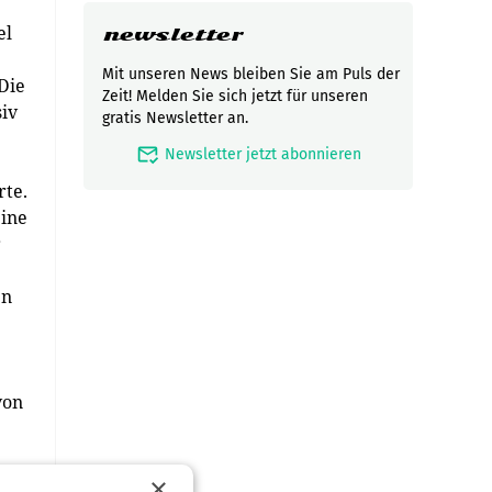
el
newsletter
Mit unseren News bleiben Sie am Puls der
Die
Zeit! Melden Sie sich jetzt für unseren
iv
gratis Newsletter an.
mark_email_read
Newsletter jetzt abonnieren
rte.
eine
r
en
von
×