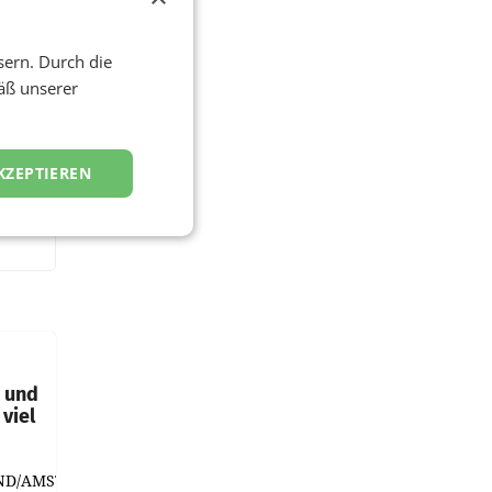
sern. Durch die
äß unserer
KZEPTIEREN
t und
viel
ND/AMSTERDAM.