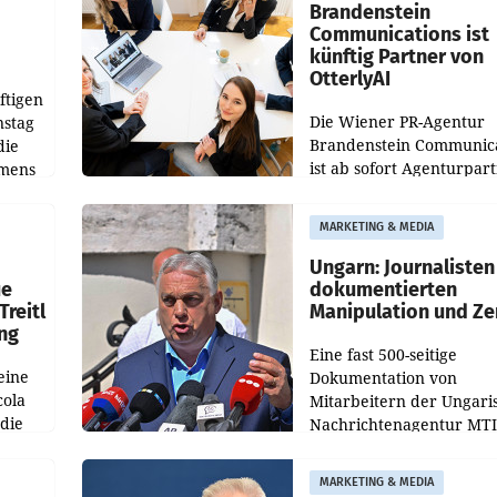
verdoppelte (+102
walt
Brandenstein
Communications ist
künftig Partner von
OtterlyAI
ftigen
Die Wiener PR-Agentur
nstag
Brandenstein Communica
die
ist ab sofort Agenturpar
emens
der KI-Monitoring- und
Optimierungsplattform
MARKETING & MEDIA
OtterlyAI. Damit baut di
Agentur ihr Leistungspor
Ungarn: Journalisten
ue
dokumentierten
Treitl
Manipulation und Ze
ung
Eine fast 500-seitige
eine
Dokumentation von
cola
Mitarbeitern der Ungari
 die
Nachrichtenagentur MTI 
ener
die systematische Nachri
von
Manipulation und Zensur
MARKETING & MEDIA
lina-
der Agentur während de