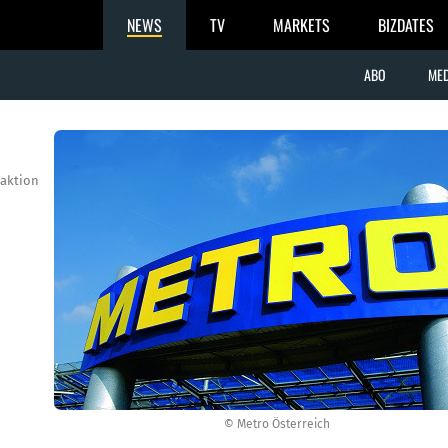
NEWS
TV
MARKETS
BIZDATES
ABO
MED
aktion
© Metro Österreich