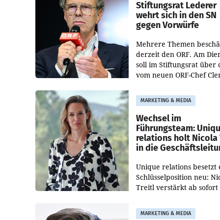
und der Bundeskartellan
Stiftungsrat Lederer
wehrt sich in den SN
gegen Vorwürfe
Mehrere Themen beschä
derzeit den ORF. Am Die
soll im Stiftungsrat über 
vom neuen ORF-Chef Cl
Pig vorgeschlagenen
Besetzungen für die
MARKETING & MEDIA
Direktionen abgestimmt
werden.
Wechsel im
Führungsteam: Uniq
relations holt Nicola 
in die Geschäftsleit
Unique relations besetzt 
Schlüsselposition neu: Ni
Treitl verstärkt ab sofort
Geschäftsleitung der Wi
PR-Agentur an der Seite 
MARKETING & MEDIA
Josef Kalina und Anna Ka