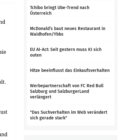
Tchibo bringt Ube-Trend nach
Österreich
und
McDonald’s baut neues Restaurant in
Waidhofen/Ybbs
EU AI-Act: Seit gestern muss KI sich
sie
outen
Hitze beeinflusst das Einkaufsverhalten
lt.
Werbepartnerschaft von FC Red Bull
Salzburg und SalzburgerLand
verlängert
ust
"Das Suchverhalten im Web verändert
sich gerade stark"
 und