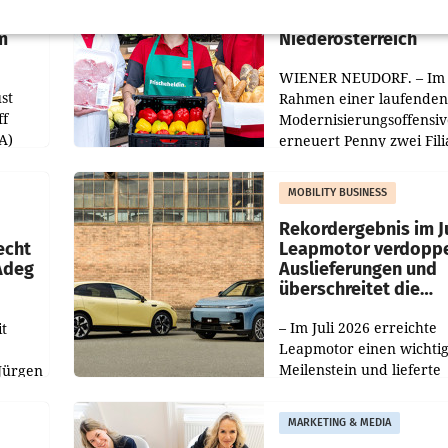
Filialen in Ober- und
m
Niederösterreich
WIENER NEUDORF. – Im
st
Rahmen einer laufenden
ff
Modernisierungsoffensiv
A)
erneuert Penny zwei Fili
Nieder- und Oberösterre
slauf-
Die beiden Standorte lie
MOBILITY BUSINESS
Haag sowie im rund
ilialen
Rekordergebnis im Ju
echt
Leapmotor verdoppe
 Adeg
Auslieferungen und
überschreitet die
100.000er-Marke
– Im Juli 2026 erreichte
t
Leapmotor einen wichti
Meilenstein und lieferte
Jürgen
weltweit 101.267 Fahrze
ich
aus, womit sich das Erge
MARKETING & MEDIA
gegenüber Juli 2025 meh
örde