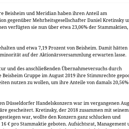
e Beisheim und Meridian haben ihren Anteil am
tion gegenüber Mehrheitsgesellschafter Daniel Kretinsky 
en verfügten sie nun über etwa 23,06% der Stammaktien,
alten und etwa 7,19 Prozent von Beisheim. Damit hätten 
rrminorität auf der Aktionärsversammlung erwarten lasse.
ktur und des anschließenden Übernahmeversuchs durch
ie Beisheim Gruppe im August 2019 ihre Stimmrechte gepoo
iten nutzen zu wollen, um ihre Anteile von damals 20,56%
 den Düsseldorfer Handelskonzern war im vergangenen Aug
re gescheitert. Kretinsky, der 2018 zusammen mit seinem
ngestiegen war, wollte den Konzern ganz schlucken und
er 16 € pro Stammaktie geboten. Aufsichtsrat, Management