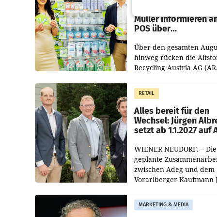
Zirkularität: ARA und
Müller informieren a
POS über
Kreislauffähigkeit
Über den gesamten Augu
hinweg rücken die Altsto
Recycling Austria AG (AR
und der Handelskonzern
Müller die Initiative „Krei
RETAIL
Helden“ in allen
österreichischen Müller-F
Alles bereit für den
Wechsel: Jürgen Albr
setzt ab 1.1.2027 auf
WIENER NEUDORF. – Die
geplante Zusammenarbei
zwischen Adeg und dem
Vorarlberger Kaufmann 
Albrecht ist kartellrechtl
freigegeben: Die
MARKETING & MEDIA
Bundeswettbewerbsbeh