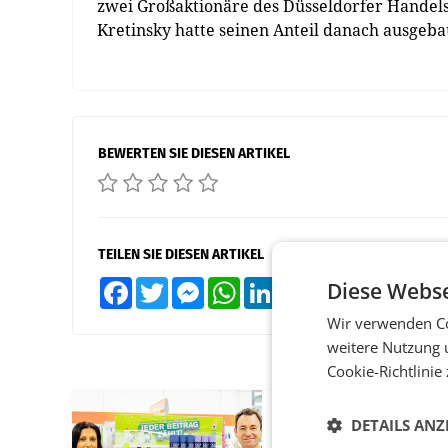
zwei Großaktionäre des Düsseldorfer Handelsr
Kretinsky hatte seinen Anteil danach ausgebau
BEWERTEN SIE DIESEN ARTIKEL
TEILEN SIE DIESEN ARTIKEL
Diese Webse
Facebook
Twitter
Messenger
WhatsApp
LinkedIn
XING
Teilen
Wir verwenden Co
weitere Nutzung 
Cookie-Richtlinie
RETAIL
DETAILS ANZ
Eine Bühne für