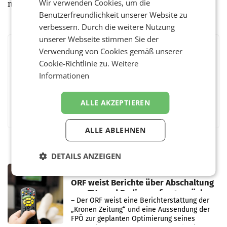
Wir verwenden Cookies, um die
nachgeschminkt werden.
Benutzerfreundlichkeit unserer Website zu
verbessern. Durch die weitere Nutzung
unserer Webseite stimmen Sie der
Verwendung von Cookies gemäß unserer
BEWERTEN SIE DIESEN ARTIKEL
Cookie-Richtlinie zu.
Weitere
Informationen
ALLE AKZEPTIEREN
Facebook
Twitter
Messenger
WhatsApp
LinkedIn
XING
Teilen
ALLE ABLEHNEN
DETAILS ANZEIGEN
MARKETING & MEDIA
ORF weist Berichte über Abschaltung
von TV- und Radioempfang zurück
– Der ORF weist eine Berichterstattung der
„Kronen Zeitung“ und eine Aussendung der
FPÖ zur geplanten Optimierung seines