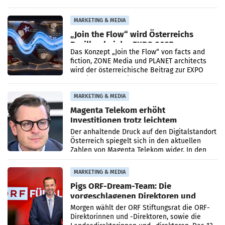
Tourism Group (FMTG) und die Stadtwerke
Klagenfurt haben den
MARKETING & MEDIA
„Join the Flow“ wird Österreichs
Pavillon bei der EXPO 2027
Das Konzept „Join the Flow“ von facts and
fiction, ZONE Media und PLANET architects
wird der österreichische Beitrag zur EXPO
2027 in Belgrad. Die Weltausstellung findet
von 15.
MARKETING & MEDIA
Magenta Telekom erhöht
Investitionen trotz leichtem
Umsatzrückgang
Der anhaltende Druck auf den Digitalstandort
Österreich spiegelt sich in den aktuellen
Zahlen von Magenta Telekom wider. In den
ersten sechs Monaten des laufenden Jahres
verzeichnete
MARKETING & MEDIA
Pigs ORF-Dream-Team: Die
vorgeschlagenen Direktoren und
Direktorinnen
Morgen wählt der ORF Stiftungsrat die ORF-
Direktorinnen und -Direktoren, sowie die