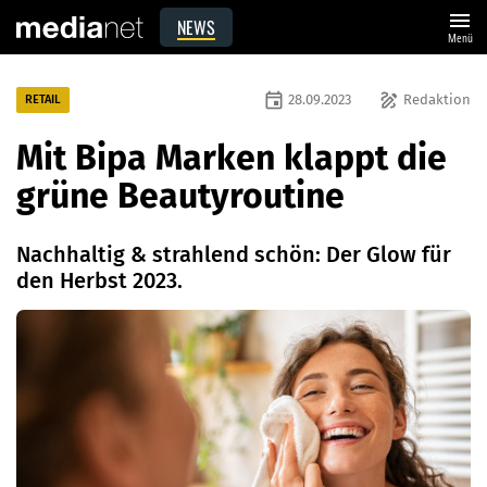
menu
NEWS
Menü
event
draw
28.09.2023
Redaktion
RETAIL
Mit Bipa Marken klappt die
grüne Beautyroutine
Nachhaltig & strahlend schön: Der Glow für
den Herbst 2023.