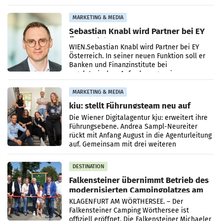
terrestrischen Sendernetzes zurück. Die
Darstellung,
MARKETING & MEDIA
Sebastian Knabl wird Partner bei EY
Österreich
WIEN.Sebastian Knabl wird Partner bei EY
Österreich. In seiner neuen Funktion soll er
Banken und Finanzinstitute bei
regulatorischen Anforderungen, im
Risikomanagement und bei
Transformationsprojekten
MARKETING & MEDIA
kju: stellt Führungsteam neu auf
Die Wiener Digitalagentur kju: erweitert ihre
Führungsebene. Andrea Sampl-Neureiter
rückt mit Anfang August in die Agenturleitung
auf. Gemeinsam mit drei weiteren
Neubesetzungen entsteht
DESTINATION
Falkensteiner übernimmt Betrieb des
modernisierten Campingplatzes am
Wörthersee
KLAGENFURT AM WÖRTHERSEE. – Der
Falkensteiner Camping Wörthersee ist
offiziell eröffnet. Die Falkensteiner Michaeler