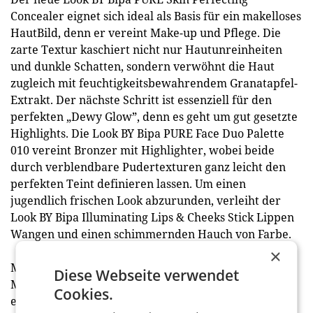
Concealer eignet sich ideal als Basis für ein makelloses
HautBild, denn er vereint Make-up und Pflege. Die
zarte Textur kaschiert nicht nur Hautunreinheiten
und dunkle Schatten, sondern verwöhnt die Haut
zugleich mit feuchtigkeitsbewahrendem Granatapfel-
Extrakt. Der nächste Schritt ist essenziell für den
perfekten „Dewy Glow”, denn es geht um gut gesetzte
Highlights. Die Look BY Bipa PURE Face Duo Palette
010 vereint Bronzer mit Highlighter, wobei beide
durch verblendbare Pudertexturen ganz leicht den
perfekten Teint definieren lassen. Um einen
jugendlich frischen Look abzurunden, verleiht der
Look BY Bipa Illuminating Lips & Cheeks Stick Lippen
Wangen und einen schimmernden Hauch von Farbe.
×
Mit den nachhaltigen Produkten von Bipa können die
Diese Webseite verwendet
Make-up-Trends des Herbst 2023 nachhaltig und zu
Cookies.
einem sehr guten Preis-Leistungs-Verhältnis