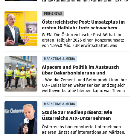
Landesdirektorinnen und -direktoren. Das 13-
köpfige Wunschteam des ab 1. Jänner 2027
amtierenden
PRIMENEWS
Österreichische Post: Umsatzplus im
ersten Halbjahr trotz schwachem
Briefgeschäft
WIEN Die Österreichische Post AG hat im
ersten Halbjahr 2026 einen Konzernumsatz
von 1.544,0 Mio. EUR erwirtschaftet, was
einem Plus von 3,8 Prozent gegenüber dem
Vergleichszeitraum
MARKETING & MEDIA
Alpacem und Politik im Austausch
über Dekarbonisierung und
Energiepreise
– Wie die Zement- und Betonproduktion ihre
CO₂-Emissionen weiter senken und zugleich
wettbewerbsfähig bleiben kann, war Thema
eines Treffens zwischen Staatssekretärin
Elisabeth
MARKETING & MEDIA
Studie zur Medienpräsenz: Wie
Österreichs ATX-Unternehmen
international wahrgenommen
Österreichs börsennotierte Unternehmen
werden
agieren längst auf internationalen Märkten.