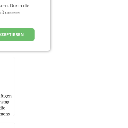
sern. Durch die
äß unserer
KZEPTIEREN
ftigen
nstag
die
emens