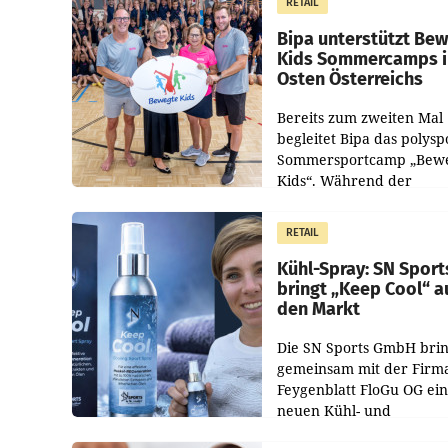
RETAIL
Pilnacek, auf sensible
Bipa unterstützt Be
Kids Sommercamps 
Osten Österreichs
Bereits zum zweiten Mal
begleitet Bipa das polysp
Sommersportcamp „Bew
Kids“. Während der
Campwochen in den Mon
Juli und August versorgt
RETAIL
Unternehmen Kinder so
Kühl-Spray: SN Sport
bringt „Keep Cool“ a
den Markt
Die SN Sports GmbH brin
gemeinsam mit der Firm
Feygenblatt FloGu OG ei
neuen Kühl- und
Regenerations-Spray auf