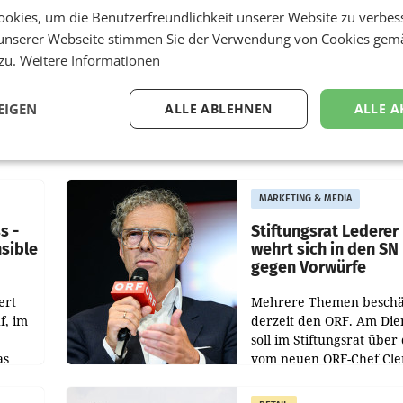
okies, um die Benutzerfreundlichkeit unserer Website zu verbes
unserer Webseite stimmen Sie der Verwendung von Cookies gem
 zu.
Weitere Informationen
EIGEN
ALLE ABLEHNEN
ALLE A
MARKETING & MEDIA
s -
Stiftungsrat Lederer
nsible
wehrt sich in den SN
gegen Vorwürfe
ert
Mehrere Themen beschä
f, im
derzeit den ORF. Am Die
soll im Stiftungsrat über 
as
vom neuen ORF-Chef Cl
chefs
Pig vorgeschlagenen
istian
Besetzungen für die