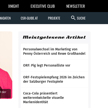
XNIGHT
EXECUTIVE CLUB
NEWSLETTER
search
IADATEN
CSR-GUIDE.AT
PROJEKTE
SUCHE
Meistgelesene Artikel
Personalwechsel im Marketing von
Penny Österreich und Rewe Großhandel
ORF: Pig legt Personalliste vor
ORF-Festspielempfang 2026 im Zeichen
der Salzburger Festspiele
R der
Coca-Cola präsentiert
weiterentwickelte visuelle
Markenidentität