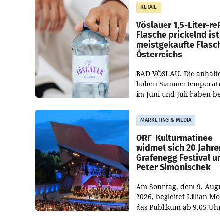
Markt. Das Produkt nam
RETAIL
„Keep Cool“ ist zu 100 Pr
Vöslauer 1,5-Liter-re
Flasche prickelnd ist
meistgekaufte Flasc
Österreichs
BAD VÖSLAU. Die anhalt
hohen Sommertemperat
im Juni und Juli haben b
niederösterreichischen
Getränkehersteller Vösla
MARKETING & MEDIA
deutlichen Absatzzuwäc
geführt. Während
ORF-Kulturmatinee
widmet sich 20 Jahre
Grafenegg Festival u
Peter Simonischek
Am Sonntag, dem 9. Aug
2026, begleitet Lillian M
das Publikum ab 9.05 Uh
durch die ORF-