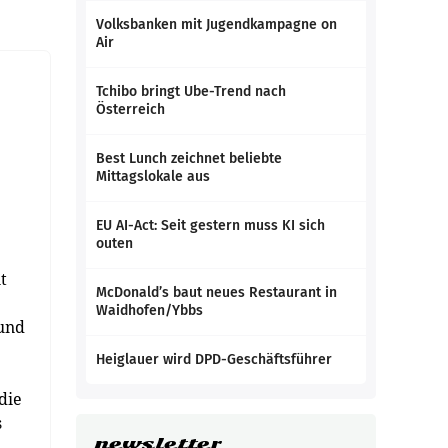
Volksbanken mit Jugendkampagne on
Air
Tchibo bringt Ube-Trend nach
Österreich
Best Lunch zeichnet beliebte
Mittagslokale aus
EU AI-Act: Seit gestern muss KI sich
outen
t
McDonald’s baut neues Restaurant in
Waidhofen/Ybbs
 und
Heiglauer wird DPD-Geschäftsführer
die
s
newsletter