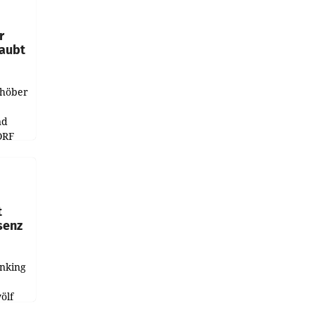
e
r
laubt
chöber
nd
ORF
r APA
t
senz
anking
e
ölf