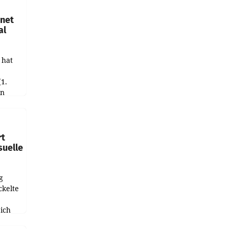
hnet
al
 hat
(1.
in
haftet.
leich
rt
suelle
g
ckelte
ich