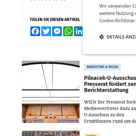
Wir verwenden Co
weitere Nutzung 
TEILEN SIE DIESEN ARTIKEL
Cookie-Richtlinie
Facebook
Twitter
Messenger
WhatsApp
LinkedIn
XING
Teilen
DETAILS ANZ
MARKETING & MEDIA
Pilnacek-U-Ausschus
Presserat fordert se
Berichterstattung
WIEN Der Presserat ford
Medienvertreter dazu au
U-Ausschuss zu den
Ermittlungen rund um d
Ableben des Ex-Sektions
im Justizministerium, Chr