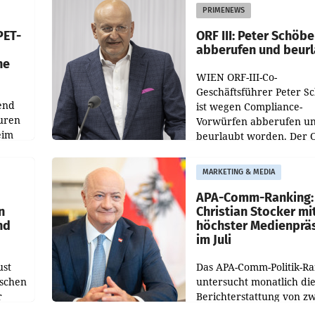
ens
Redesigns stehen zentral
PRIMENEWS
ozent
Gestaltungselemente
PET-
ORF III: Peter Schöbe
abberufen und beur
he
WIEN ORF-III-Co-
Geschäftsführer Peter S
end
ist wegen Compliance-
uren
Vorwürfen abberufen u
eim
beurlaubt worden. Der 
bestätigte gegenüber de
uer zu
entsprechende
MARKETING & MEDIA
hsen
Medienberichte.
APA-Comm-Ranking:
n
Christian Stocker mi
nd
höchster Medienprä
im Juli
ust
Das APA-Comm-Politik-R
oschen
untersucht monatlich di
r
Berichterstattung von zw
österreichischen