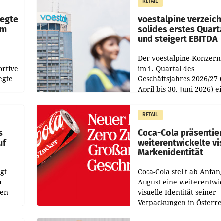
RETAIL
Direktionen abgestimmt
werden.
wegte
voestalpine verzeic
im
solides erstes Quart
und steigert EBITDA
Der voestalpine-Konzern
ortive
im 1. Quartal des
egte
Geschäftsjahres 2026/27 
April bis 30. Juni 2026) e
aten
solides Ergebnis erwirtsc
 das
Der Umsatz stieg im Verg
RETAIL
wie
zur Vorjahresperiode
s
Coca-Cola präsentie
uf
weiterentwickelte vi
Markenidentität
gt
Coca-Cola stellt ab Anfan
a
August eine weiterentwi
nen
visuelle Identität seiner
Verpackungen in Österre
 den
vor. Im Mittelpunkt des