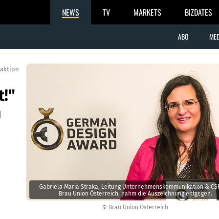
NEWS
TV
MARKETS
BIZDATES
ABO
MED
aktion
t!"
h
Gabriela Maria Straka, Leitung Unternehmenskommunikation & CS
Brau Union Österreich, nahm die Auszeichnung entgegen.
© Brau Union Österreich