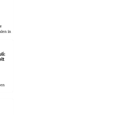
e
alen in
ich.
gen in
li:
lt
gen
uge
bnis
r als