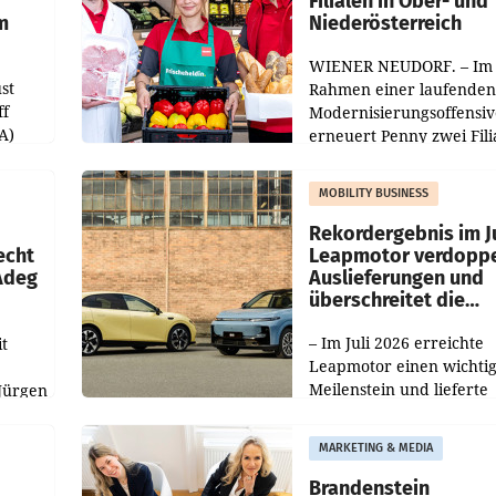
Filialen in Ober- und
m
Niederösterreich
WIENER NEUDORF. – Im
st
Rahmen einer laufenden
ff
Modernisierungsoffensiv
A)
erneuert Penny zwei Fili
Nieder- und Oberösterre
slauf-
Die beiden Standorte lie
MOBILITY BUSINESS
Haag sowie im rund
ilialen
Rekordergebnis im Ju
echt
Leapmotor verdoppe
 Adeg
Auslieferungen und
überschreitet die
100.000er-Marke
– Im Juli 2026 erreichte
t
Leapmotor einen wichti
Meilenstein und lieferte
Jürgen
weltweit 101.267 Fahrze
ich
aus, womit sich das Erge
MARKETING & MEDIA
gegenüber Juli 2025 meh
örde
verdoppelte (+102
walt
Brandenstein