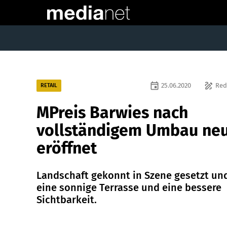
event
draw
25.06.2020
Red
RETAIL
MPreis Barwies nach
vollständigem Umbau ne
eröffnet
Landschaft gekonnt in Szene gesetzt un
eine sonnige Terrasse und eine bessere
Sichtbarkeit.