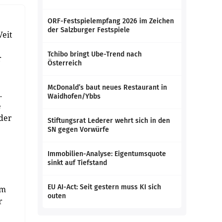
ORF-Festspielempfang 2026 im Zeichen
der Salzburger Festspiele
Veit
Tchibo bringt Ube-Trend nach
r
Österreich
McDonald’s baut neues Restaurant in
.
Waidhofen/Ybbs
e
der
Stiftungsrat Lederer wehrt sich in den
SN gegen Vorwürfe
Immobilien-Analyse: Eigentumsquote
sinkt auf Tiefstand
EU AI-Act: Seit gestern muss KI sich
em
outen
r