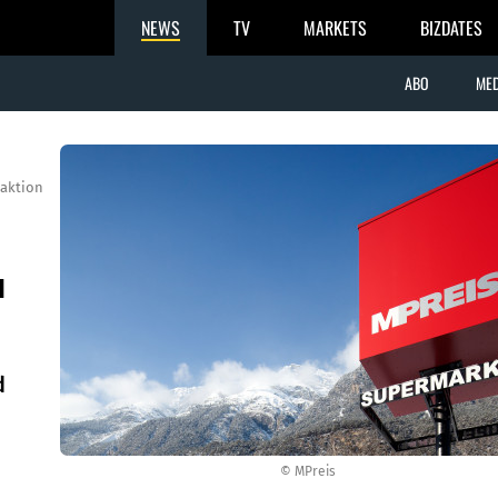
NEWS
TV
MARKETS
BIZDATES
ABO
MED
aktion
u
d
© MPreis