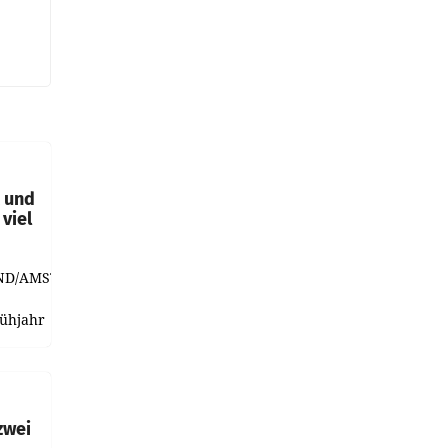
t und
viel
ND/AMSTERDAM.
rühjahr
h
zwei