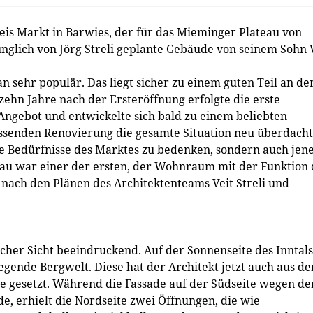
eis Markt in Barwies, der für das Mieminger Plateau von
ünglich von Jörg Streli geplante Gebäude von seinem Sohn 
 sehr populär. Das liegt sicher zu einem guten Teil an de
hn Jahre nach der Ersteröffnung erfolgte die erste
Angebot und entwickelte sich bald zu einem beliebten
assenden Renovierung die gesamte Situation neu überdacht
ie Bedürfnisse des Marktes zu bedenken, sondern auch jen
u war einer der ersten, der Wohnraum mit der Funktion 
nach den Plänen des Architektenteams Veit Streli und
icher Sicht beeindruckend. Auf der Sonnenseite des Inntals
iegende Bergwelt. Diese hat der Architekt jetzt auch aus d
e gesetzt. Während die Fassade auf der Südseite wegen de
, erhielt die Nordseite zwei Öffnungen, die wie