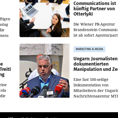
Communications ist
künftig Partner von
OtterlyAI
ftigen
Die Wiener PR-Agentur
nstag
Brandenstein Communica
die
ist ab sofort Agenturpar
emens
der KI-Monitoring- und
Optimierungsplattform
MARKETING & MEDIA
OtterlyAI. Damit baut di
Agentur ihr Leistungspor
Ungarn: Journalisten
ue
dokumentierten
Treitl
Manipulation und Ze
ung
Eine fast 500-seitige
eine
Dokumentation von
cola
Mitarbeitern der Ungari
 die
Nachrichtenagentur MTI 
ener
die systematische Nachri
von
Manipulation und Zensur
lina-
der Agentur während de