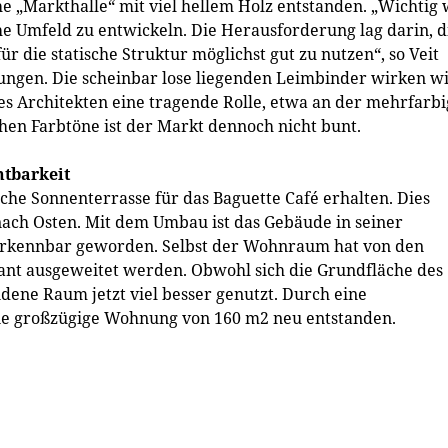
he „Markthalle“ mit viel hellem Holz entstanden. „Wichtig
che Umfeld zu entwickeln. Die Herausforderung lag darin, d
 die statische Struktur möglichst gut zu nutzen“, so Veit
elungen. Die scheinbar lose liegenden Leimbinder wirken w
es Architekten eine tragende Rolle, etwa an der mehrfarb
hen Farbtöne ist der Markt dennoch nicht bunt.
htbarkeit
liche Sonnenterrasse für das Baguette Café erhalten. Dies
nach Osten. Mit dem Umbau ist das Gebäude in seiner
 erkennbar geworden. Selbst der Wohnraum hat von den
kant ausgeweitet werden. Obwohl sich die Grundfläche des
dene Raum jetzt viel besser genutzt. Durch eine
ine großzügige Wohnung von 160 m2 neu entstanden.