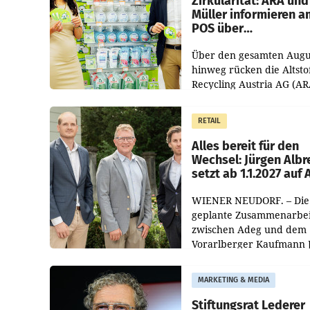
Zirkularität: ARA und
Müller informieren a
POS über
Kreislauffähigkeit
Über den gesamten Augu
hinweg rücken die Altsto
Recycling Austria AG (AR
und der Handelskonzern
Müller die Initiative „Krei
RETAIL
Helden“ in allen
österreichischen Müller-F
Alles bereit für den
Wechsel: Jürgen Albr
setzt ab 1.1.2027 auf
WIENER NEUDORF. – Die
geplante Zusammenarbei
zwischen Adeg und dem
Vorarlberger Kaufmann 
Albrecht ist kartellrechtl
freigegeben: Die
MARKETING & MEDIA
Bundeswettbewerbsbeh
und der Bundeskartellan
Stiftungsrat Lederer