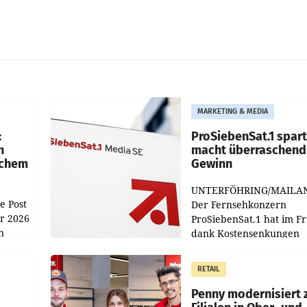
MARKETING & MEDIA
:
ProSiebenSat.1 spar
n
macht überraschend 
achem
Gewinn
UNTERFÖHRING/MAILA
e Post
Der Fernsehkonzern
hr 2026
ProSiebenSat.1 hat im F
n
dank Kostensenkungen
operativ wieder Gewinn
m Plus
gemacht und die
RETAIL
er
Markterwartung deutlic
übertroffen.
Penny modernisiert 