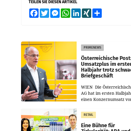
TEILEN SIE DIESEN ARTIKEL
Facebook
Twitter
Messenger
WhatsApp
LinkedIn
XING
Teilen
PRIMENEWS
Österreichische Post
Umsatzplus im erste
Halbjahr trotz schw
Briefgeschäft
WIEN Die Österreichisch
AG hat im ersten Halbja
einen Konzernumsatz vo
1.544,0 Mio. EUR
erwirtschaftet, was eine
RETAIL
von 3,8 Prozent gegenüb
dem Vergleichszeitraum
Eine Bühne für