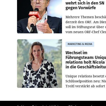
wehrt sich in den SN
gegen Vorwürfe
Mehrere Themen beschä
derzeit den ORF. Am Die
soll im Stiftungsrat über 
vom neuen ORF-Chef Cl
Pig vorgeschlagenen
Besetzungen für die
MARKETING & MEDIA
Direktionen abgestimmt
werden.
Wechsel im
Führungsteam: Uniq
relations holt Nicola 
in die Geschäftsleit
Unique relations besetzt 
Schlüsselposition neu: Ni
Treitl verstärkt ab sofort
Geschäftsleitung der Wi
PR-Agentur an der Seite 
Josef Kalina und Anna Ka
Mahr.