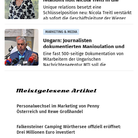
relations holt Nicola Treitl in die
Geschäftsleitung
Unique relations besetzt eine
Schlüsselposition neu: Nicola Treitl verstärkt
ab sofort die Geschäftsleitung der Wiener
PR-Agentur an der Seite von Josef Kalina und
Anna Kalina-Mahr.
MARKETING & MEDIA
Ungarn: Journalisten
dokumentierten Manipulation und
Zensur
Eine fast 500-seitige Dokumentation von
Mitarbeitern der Ungarischen
Nachrichtenagentur MTI soll die
systematische Nachrichten-Manipulation und
Zensur bei der Agentur während der Zeit
Meistgelesene Artikel
Personalwechsel im Marketing von Penny
Österreich und Rewe Großhandel
Falkensteiner Camping Wörthersee offiziell eröffnet:
Drei Millionen Euro investiert