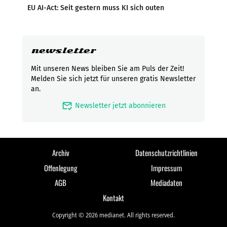
EU AI-Act: Seit gestern muss KI sich outen
newsletter
Mit unseren News bleiben Sie am Puls der Zeit!
Melden Sie sich jetzt für unseren gratis Newsletter
an.
mark_email_read
Newsletter jetzt abonnieren
Archiv
Datenschutzrichtlinien
Offenlegung
Impressum
AGB
Mediadaten
Kontakt
Copyright © 2026 medianet. All rights reserved.