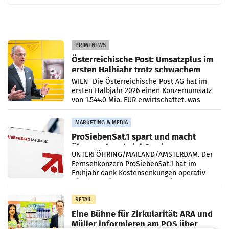
PRIMENEWS
Österreichische Post: Umsatzplus im
ersten Halbjahr trotz schwachem
Briefgeschäft
WIEN Die Österreichische Post AG hat im
ersten Halbjahr 2026 einen Konzernumsatz
von 1.544,0 Mio. EUR erwirtschaftet, was
einem Plus von 3,8 Prozent gegenüber dem
Vergleichszeitraum
MARKETING & MEDIA
ProSiebenSat.1 spart und macht
überraschend viel Gewinn
UNTERFÖHRING/MAILAND/AMSTERDAM. Der
Fernsehkonzern ProSiebenSat.1 hat im
Frühjahr dank Kostensenkungen operativ
wieder Gewinn gemacht und die
Markterwartung deutlich übertroffen.
RETAIL
Eine Bühne für Zirkularität: ARA und
Müller informieren am POS über