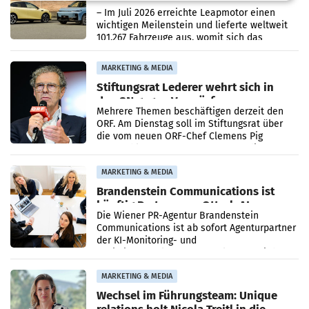
überschreitet die 100.000er-Marke
– Im Juli 2026 erreichte Leapmotor einen
wichtigen Meilenstein und lieferte weltweit
101.267 Fahrzeuge aus, womit sich das
Ergebnis gegenüber Juli 2025 mehr als
verdoppelte (+102
MARKETING & MEDIA
Stiftungsrat Lederer wehrt sich in
den SN gegen Vorwürfe
Mehrere Themen beschäftigen derzeit den
ORF. Am Dienstag soll im Stiftungsrat über
die vom neuen ORF-Chef Clemens Pig
vorgeschlagenen Besetzungen für die
Direktionen abgestimmt werden.
MARKETING & MEDIA
Brandenstein Communications ist
künftig Partner von OtterlyAI
Die Wiener PR-Agentur Brandenstein
Communications ist ab sofort Agenturpartner
der KI-Monitoring- und
Optimierungsplattform OtterlyAI. Damit baut
die Agentur ihr Leistungsportfolio
MARKETING & MEDIA
Wechsel im Führungsteam: Unique