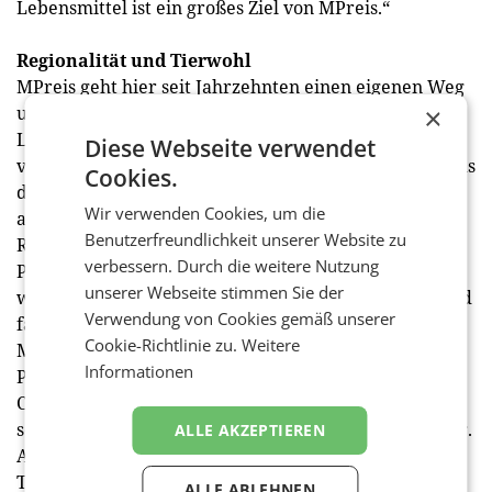
Lebensmittel ist ein großes Ziel von MPreis.“
Regionalität und Tierwohl
MPreis geht hier seit Jahrzehnten einen eigenen Weg
und setzte bereits auf regionale Partnerschaften und
×
Lieferanten bevor das Thema der Regionalität en
Diese Webseite verwendet
vogue und in aller Munde war. Die Anstrengungen aus
Cookies.
der Vergangenheit erweisen sich insbesondere jetzt
Wir verwenden Cookies, um die
als hilfreich. Es besteht eine starke Vernetzung in der
Benutzerfreundlichkeit unserer Website zu
Region. „Wir sind zudem bestrebt, regionale
verbessern. Durch die weitere Nutzung
Partnerschaften mit Klein- und Mittelbetrieben
unserer Webseite stimmen Sie der
weiter zu stärken, setzen auf regionale Kreisläufe und
Verwendung von Cookies gemäß unserer
faire Kooperationen mit Betrieben vor Ort“, so
Cookie-Richtlinie zu.
Weitere
Martina Dutzler. Auch die hauseigenen
Informationen
Produktionsbetriebe Alpenmetzgerei, I LIKE
Convenience Küche und der Bäckerei Therese Mölk
setzen auf regionale Rohstoffe und lokale Herstellung.
ALLE AKZEPTIEREN
Alle drei Produktionsbetriebe befinden sich in Völs in
Tirol. (red)
ALLE ABLEHNEN