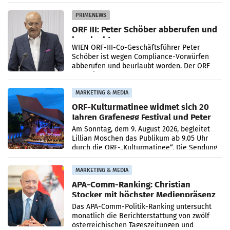
Getränkehersteller Vöslauer zu deutlichen
Absatzzuwächsen geführt. Während
PRIMENEWS
ORF III: Peter Schöber abberufen und
beurlaubt
WIEN ORF-III-Co-Geschäftsführer Peter
Schöber ist wegen Compliance-Vorwürfen
abberufen und beurlaubt worden. Der ORF
bestätigte gegenüber der APA entsprechende
Medienberichte.
MARKETING & MEDIA
ORF-Kulturmatinee widmet sich 20
Jahren Grafenegg Festival und Peter
Simonischek
Am Sonntag, dem 9. August 2026, begleitet
Lillian Moschen das Publikum ab 9.05 Uhr
durch die ORF-„Kulturmatinee“. Die Sendung
startet mit der Dokumentation „20 Jahre
Grafenegg
MARKETING & MEDIA
APA-Comm-Ranking: Christian
Stocker mit höchster Medienpräsenz
im Juli
Das APA-Comm-Politik-Ranking untersucht
monatlich die Berichterstattung von zwölf
österreichischen Tageszeitungen und