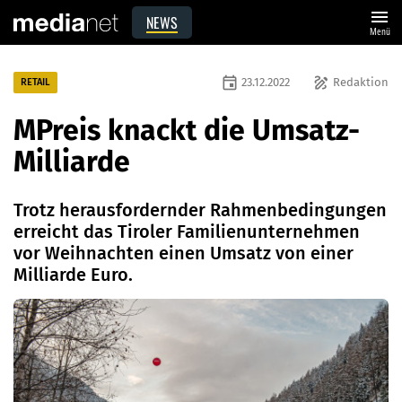
menu
NEWS
Menü
event
draw
23.12.2022
Redaktion
RETAIL
MPreis knackt die Umsatz-
Milliarde
Trotz herausfordernder Rahmenbedingungen
erreicht das Tiroler Familienunternehmen
vor Weihnachten einen Umsatz von einer
Milliarde Euro.