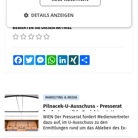
DETAILS ANZEIGEN
BEWERTEN SIE DIESEN ARTIKEL
Facebook
Twitter
Messenger
WhatsApp
LinkedIn
XING
Teilen
MARKETING & MEDIA
Pilnacek-U-Ausschuss - Presserat
fordert sensible Berichterstattung
WIEN Der Presserat fordert Medienvertreter
dazu auf, im U-Ausschuss zu den
Ermittlungen rund um das Ableben des Ex-
Sektionschefs im Justizministerium, Christian