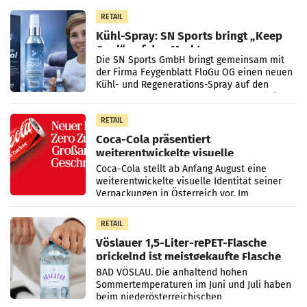
Vorjahresperiode
RETAIL
Kühl-Spray: SN Sports bringt „Keep
Cool“ auf den Markt
Die SN Sports GmbH bringt gemeinsam mit
der Firma Feygenblatt FloGu OG einen neuen
Kühl- und Regenerations-Spray auf den
Markt. Das Produkt namens „Keep Cool“ ist zu
100 Prozent
RETAIL
Coca-Cola präsentiert
weiterentwickelte visuelle
Markenidentität
Coca-Cola stellt ab Anfang August eine
weiterentwickelte visuelle Identität seiner
Verpackungen in Österreich vor. Im
Mittelpunkt des Redesigns stehen zentrale
Gestaltungselemente
RETAIL
Vöslauer 1,5-Liter-rePET-Flasche
prickelnd ist meistgekaufte Flasche
Österreichs
BAD VÖSLAU. Die anhaltend hohen
Sommertemperaturen im Juni und Juli haben
beim niederösterreichischen