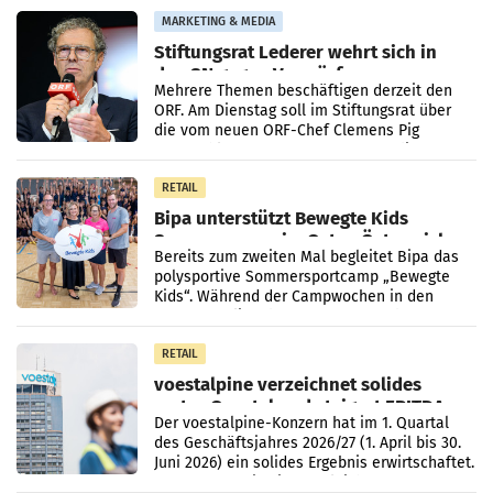
Pilnacek, auf sensible
MARKETING & MEDIA
Stiftungsrat Lederer wehrt sich in
den SN gegen Vorwürfe
Mehrere Themen beschäftigen derzeit den
ORF. Am Dienstag soll im Stiftungsrat über
die vom neuen ORF-Chef Clemens Pig
vorgeschlagenen Besetzungen für die
Direktionen abgestimmt werden.
RETAIL
Bipa unterstützt Bewegte Kids
Sommercamps im Osten Österreichs
Bereits zum zweiten Mal begleitet Bipa das
polysportive Sommersportcamp „Bewegte
Kids“. Während der Campwochen in den
Monaten Juli und August versorgt das
Unternehmen Kinder sowie
RETAIL
voestalpine verzeichnet solides
erstes Quartal und steigert EBITDA
Der voestalpine-Konzern hat im 1. Quartal
des Geschäftsjahres 2026/27 (1. April bis 30.
Juni 2026) ein solides Ergebnis erwirtschaftet.
Der Umsatz stieg im Vergleich zur