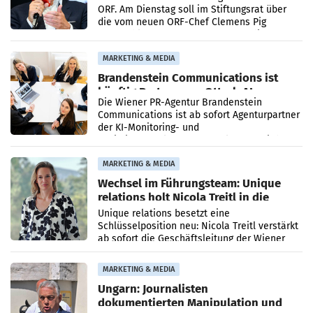
ORF. Am Dienstag soll im Stiftungsrat über
die vom neuen ORF-Chef Clemens Pig
vorgeschlagenen Besetzungen für die
Direktionen abgestimmt werden.
MARKETING & MEDIA
Brandenstein Communications ist
künftig Partner von OtterlyAI
Die Wiener PR-Agentur Brandenstein
Communications ist ab sofort Agenturpartner
der KI-Monitoring- und
Optimierungsplattform OtterlyAI. Damit baut
die Agentur ihr Leistungsportfolio
MARKETING & MEDIA
Wechsel im Führungsteam: Unique
relations holt Nicola Treitl in die
Geschäftsleitung
Unique relations besetzt eine
Schlüsselposition neu: Nicola Treitl verstärkt
ab sofort die Geschäftsleitung der Wiener
PR-Agentur an der Seite von Josef Kalina und
Anna Kalina-Mahr.
MARKETING & MEDIA
Ungarn: Journalisten
dokumentierten Manipulation und