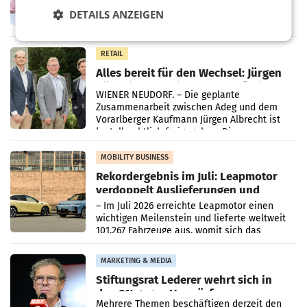
laufenden Modernisierungsoffensive
DETAILS ANZEIGEN
erneuert Penny zwei Filialen in Nieder- und
Oberösterreich. Die beiden Standorte liegen
in Haag sowie im rund
RETAIL
Alles bereit für den Wechsel: Jürgen
Albrecht setzt ab 1.1.2027 auf Adeg
WIENER NEUDORF. – Die geplante
Zusammenarbeit zwischen Adeg und dem
Vorarlberger Kaufmann Jürgen Albrecht ist
kartellrechtlich freigegeben: Die
Bundeswettbewerbsbehörde und der
Bundeskartellanwalt
MOBILITY BUSINESS
Rekordergebnis im Juli: Leapmotor
verdoppelt Auslieferungen und
überschreitet die 100.000er-Marke
– Im Juli 2026 erreichte Leapmotor einen
wichtigen Meilenstein und lieferte weltweit
101.267 Fahrzeuge aus, womit sich das
Ergebnis gegenüber Juli 2025 mehr als
verdoppelte (+102
MARKETING & MEDIA
Stiftungsrat Lederer wehrt sich in
den SN gegen Vorwürfe
Mehrere Themen beschäftigen derzeit den