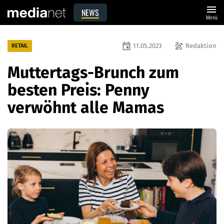
menu
NEWS
Menü
event
draw
11.05.2023
Redaktion
RETAIL
Muttertags-Brunch zum
besten Preis: Penny
verwöhnt alle Mamas