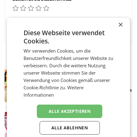
×
Facebook
Twitter
Messenger
WhatsApp
LinkedIn
XING
Teilen
Diese Webseite verwendet
Cookies.
Wir verwenden Cookies, um die
Benutzerfreundlichkeit unserer Website zu
verbessern. Durch die weitere Nutzung
RETAIL
unserer Webseite stimmen Sie der
Eine Bühne für Zirkularität: ARA und
Verwendung von Cookies gemäß unserer
Müller informieren am POS über
Cookie-Richtlinie zu.
Weitere
Kreislauffähigkeit
Über den gesamten August hinweg rücken die
Informationen
Altstoff Recycling Austria AG (ARA) und der
Handelskonzern Müller die Initiative
„Kreislauf-Helden“ in allen österreichischen
ALLE AKZEPTIEREN
Müller-Filialen
RETAIL
Penny modernisiert zwei Filialen in
ALLE ABLEHNEN
Ober- und Niederösterreich
WIENER NEUDORF. – Im Rahmen einer