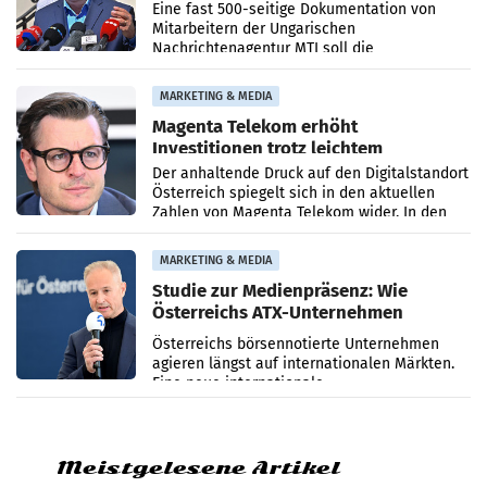
Zensur
Eine fast 500-seitige Dokumentation von
Mitarbeitern der Ungarischen
Nachrichtenagentur MTI soll die
systematische Nachrichten-Manipulation und
Zensur bei der Agentur während der Zeit
MARKETING & MEDIA
Magenta Telekom erhöht
Investitionen trotz leichtem
Umsatzrückgang
Der anhaltende Druck auf den Digitalstandort
Österreich spiegelt sich in den aktuellen
Zahlen von Magenta Telekom wider. In den
ersten sechs Monaten des laufenden Jahres
verzeichnete
MARKETING & MEDIA
Studie zur Medienpräsenz: Wie
Österreichs ATX-Unternehmen
international wahrgenommen
Österreichs börsennotierte Unternehmen
werden
agieren längst auf internationalen Märkten.
Eine neue internationale
Medienresonanzanalyse untersucht die
weltweite Berichterstattung über
Meistgelesene Artikel