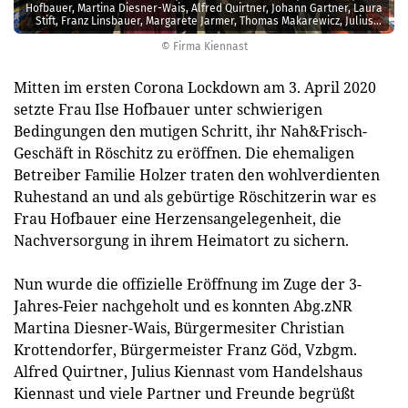
Hofbauer, Martina Diesner-Wais, Alfred Quirtner, Johann Gartner, Laura
Stift, Franz Linsbauer, Margarete Jarmer, Thomas Makarewicz, Julius
Kiennast
© Firma Kiennast
Mitten im ersten Corona Lockdown am 3. April 2020
setzte Frau Ilse Hofbauer unter schwierigen
Bedingungen den mutigen Schritt, ihr Nah&Frisch-
Geschäft in Röschitz zu eröffnen. Die ehemaligen
Betreiber Familie Holzer traten den wohlverdienten
Ruhestand an und als gebürtige Röschitzerin war es
Frau Hofbauer eine Herzensangelegenheit, die
Nachversorgung in ihrem Heimatort zu sichern.
Nun wurde die offizielle Eröffnung im Zuge der 3-
Jahres-Feier nachgeholt und es konnten Abg.zNR
Martina Diesner-Wais, Bürgermesiter Christian
Krottendorfer, Bürgermeister Franz Göd, Vzbgm.
Alfred Quirtner, Julius Kiennast vom Handelshaus
Kiennast und viele Partner und Freunde begrüßt