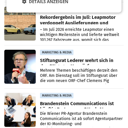
DETAILS ANZEIGEN
Bundeswettbewerbsbehörde und der
Bundeskartellanwalt
MOBILITY BUSINESS
Rekordergebnis im Juli: Leapmotor
verdoppelt Auslieferungen und
überschreitet die 100.000er-Marke
– Im Juli 2026 erreichte Leapmotor einen
wichtigen Meilenstein und lieferte weltweit
101.267 Fahrzeuge aus, womit sich das
Ergebnis gegenüber Juli 2025 mehr als
verdoppelte (+102
MARKETING & MEDIA
Stiftungsrat Lederer wehrt sich in
den SN gegen Vorwürfe
Mehrere Themen beschäftigen derzeit den
ORF. Am Dienstag soll im Stiftungsrat über
die vom neuen ORF-Chef Clemens Pig
vorgeschlagenen Besetzungen für die
Direktionen abgestimmt werden.
MARKETING & MEDIA
Brandenstein Communications ist
künftig Partner von OtterlyAI
Die Wiener PR-Agentur Brandenstein
Communications ist ab sofort Agenturpartner
der KI-Monitoring- und