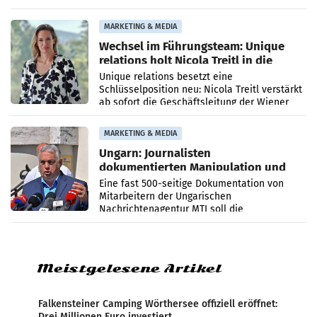
Optimierungsplattform OtterlyAI. Damit baut
die Agentur ihr Leistungsportfolio
MARKETING & MEDIA
Wechsel im Führungsteam: Unique
relations holt Nicola Treitl in die
Geschäftsleitung
Unique relations besetzt eine
Schlüsselposition neu: Nicola Treitl verstärkt
ab sofort die Geschäftsleitung der Wiener
PR-Agentur an der Seite von Josef Kalina und
Anna Kalina-Mahr.
MARKETING & MEDIA
Ungarn: Journalisten
dokumentierten Manipulation und
Zensur
Eine fast 500-seitige Dokumentation von
Mitarbeitern der Ungarischen
Nachrichtenagentur MTI soll die
systematische Nachrichten-Manipulation und
Zensur bei der Agentur während der Zeit
Meistgelesene Artikel
Falkensteiner Camping Wörthersee offiziell eröffnet:
Drei Millionen Euro investiert