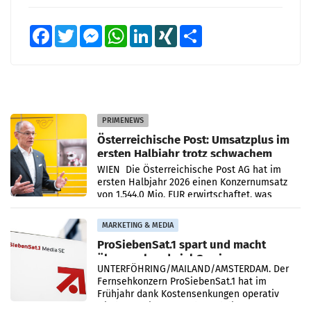
Facebook
Twitter
Messenger
WhatsApp
LinkedIn
XING
Teilen
PRIMENEWS
Österreichische Post: Umsatzplus im
ersten Halbjahr trotz schwachem
Briefgeschäft
WIEN Die Österreichische Post AG hat im
ersten Halbjahr 2026 einen Konzernumsatz
von 1.544,0 Mio. EUR erwirtschaftet, was
einem Plus von 3,8 Prozent gegenüber dem
Vergleichszeitraum
MARKETING & MEDIA
ProSiebenSat.1 spart und macht
überraschend viel Gewinn
UNTERFÖHRING/MAILAND/AMSTERDAM. Der
Fernsehkonzern ProSiebenSat.1 hat im
Frühjahr dank Kostensenkungen operativ
wieder Gewinn gemacht und die