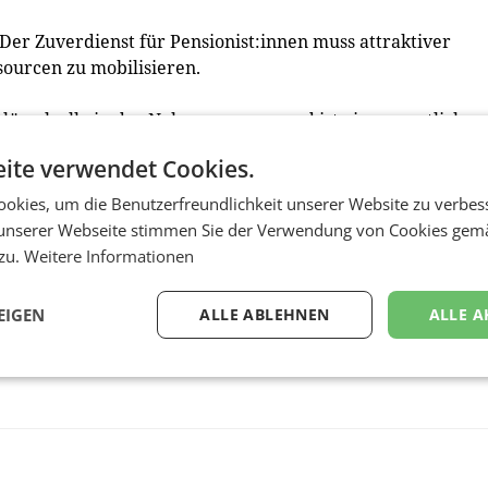
 Der Zuverdienst für Pensionist:innen muss attraktiver
sourcen zu mobilisieren.
lüsselrolle in der Nahversorgung und ist ein wesentlicher
egionen. Um diese Versorgung langfristig zu sichern, sind
ite verwendet Cookies.
 Prauchner.
okies, um die Benutzerfreundlichkeit unserer Website zu verbes
https://www.derlebensmittelhandel.at/aktuelles/
unserer Webseite stimmen Sie der Verwendung von Cookies gem
 zu.
Weitere Informationen
EIGEN
ALLE ABLEHNEN
ALLE A