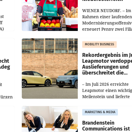
WIENER NEUDORF. – Im
st
Rahmen einer laufenden
ff
Modernisierungsoffensiv
A)
erneuert Penny zwei Fili
Nieder- und Oberösterre
slauf-
Die beiden Standorte lie
MOBILITY BUSINESS
Haag sowie im rund
ilialen
Rekordergebnis im Ju
echt
Leapmotor verdoppe
 Adeg
Auslieferungen und
überschreitet die
100.000er-Marke
– Im Juli 2026 erreichte
t
Leapmotor einen wichti
Meilenstein und lieferte
Jürgen
weltweit 101.267 Fahrze
ich
aus, womit sich das Erge
MARKETING & MEDIA
gegenüber Juli 2025 meh
örde
verdoppelte (+102
walt
Brandenstein
Communications ist