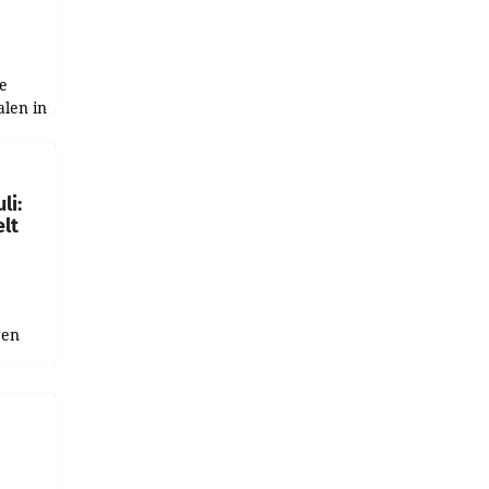
e
alen in
ich.
gen in
li:
lt
gen
uge
bnis
r als