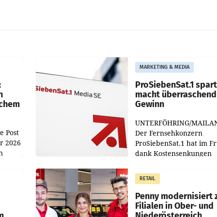
MARKETING & MEDIA
:
ProSiebenSat.1 spar
n
macht überraschend 
achem
Gewinn
UNTERFÖHRING/MAILA
e Post
Der Fernsehkonzern
hr 2026
ProSiebenSat.1 hat im F
n
dank Kostensenkungen
operativ wieder Gewinn
m Plus
gemacht und die
RETAIL
er
Markterwartung deutlic
übertroffen.
Penny modernisiert 
Filialen in Ober- und
m
Niederösterreich