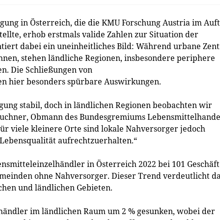
ung in Österreich, die die KMU Forschung Austria im Auf
lte, erhob erstmals valide Zahlen zur Situation der
iert dabei ein uneinheitliches Bild: Während urbane Zen
nen, stehen ländliche Regionen, insbesondere periphere
n. Die Schließungen von
n hier besonders spürbare Auswirkungen.
rgung stabil, doch in ländlichen Regionen beobachten wir
Prauchner, Obmann des Bundesgremiums Lebensmittelhande
r viele kleinere Orte sind lokale Nahversorger jedoch
Lebensqualität aufrechtzuerhalten.“
nsmitteleinzelhändler in Österreich 2022 bei 101 Geschäf
emeinden ohne Nahversorger. Dieser Trend verdeutlicht d
chen und ländlichen Gebieten.
elhändler im ländlichen Raum um 2 % gesunken, wobei der