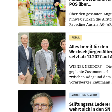
POS über
Kreislauffähigkeit
Über den gesamten Augu
hinweg rücken die Altsto
Recycling Austria AG (AR
und der Handelskonzern
Müller die Initiative „Krei
RETAIL
Helden“ in allen
österreichischen Müller-F
Alles bereit für den
Wechsel: Jürgen Albr
setzt ab 1.1.2027 auf
WIENER NEUDORF. – Die
geplante Zusammenarbei
zwischen Adeg und dem
Vorarlberger Kaufmann 
Albrecht ist kartellrechtl
freigegeben: Die
MARKETING & MEDIA
Bundeswettbewerbsbeh
und der Bundeskartellan
Stiftungsrat Lederer
wehrt sich in den SN