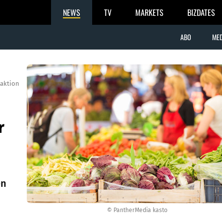
NEWS
TV
MARKETS
BIZDATES
ABO
MED
aktion
r
en
© PantherMedia kasto