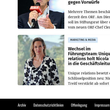
gegen Vorwürfe
Mehrere Themen beschä
derzeit den ORF. Am Die
soll im Stiftungsrat über 
vom neuen ORF-Chef Cl
Pig vorgeschlagenen
Besetzungen für die
MARKETING & MEDIA
Direktionen abgestimmt
werden.
Wechsel im
Führungsteam: Uniq
relations holt Nicola 
in die Geschäftsleit
Unique relations besetzt 
Schlüsselposition neu: Ni
Treitl verstärkt ab sofort
Geschäftsleitung der Wi
PR-Agentur an der Seite 
Josef Kalina und Anna Ka
Mahr.
Archiv
Datenschutzrichtlinien
Offenlegung
Impressum