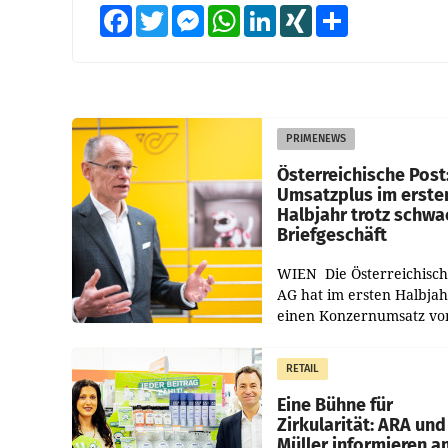
Facebook
Twitter
Messenger
WhatsApp
LinkedIn
XING
Teilen
PRIMENEWS
Österreichische Post
Umsatzplus im erste
Halbjahr trotz schw
Briefgeschäft
WIEN Die Österreichisch
AG hat im ersten Halbja
einen Konzernumsatz vo
1.544,0 Mio. EUR
erwirtschaftet, was eine
RETAIL
von 3,8 Prozent gegenüb
dem Vergleichszeitraum
Eine Bühne für
Zirkularität: ARA und
Müller informieren a