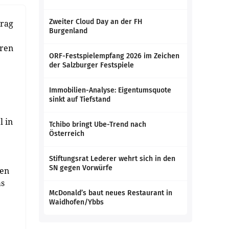
Zweiter Cloud Day an der FH
trag
Burgenland
tren
ORF-Festspielempfang 2026 im Zeichen
der Salzburger Festspiele
Immobilien-Analyse: Eigentumsquote
sinkt auf Tiefstand
l in
Tchibo bringt Ube-Trend nach
Österreich
Stiftungsrat Lederer wehrt sich in den
SN gegen Vorwürfe
ten
as
McDonald’s baut neues Restaurant in
Waidhofen/Ybbs