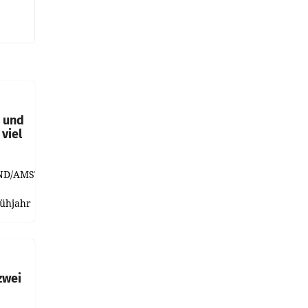
t und
viel
ND/AMSTERDAM.
rühjahr
h
zwei