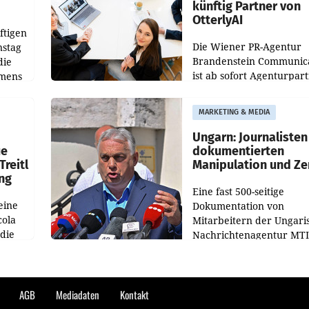
künftig Partner von
OtterlyAI
ftigen
Die Wiener PR-Agentur
nstag
Brandenstein Communica
die
ist ab sofort Agenturpar
emens
der KI-Monitoring- und
Optimierungsplattform
MARKETING & MEDIA
OtterlyAI. Damit baut di
Agentur ihr Leistungspor
Ungarn: Journalisten
ue
dokumentierten
Treitl
Manipulation und Ze
ung
Eine fast 500-seitige
eine
Dokumentation von
cola
Mitarbeitern der Ungari
 die
Nachrichtenagentur MTI 
ener
die systematische Nachri
von
Manipulation und Zensur
lina-
der Agentur während de
AGB
Mediadaten
Kontakt