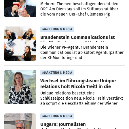
Mehrere Themen beschäftigen derzeit den
ORF. Am Dienstag soll im Stiftungsrat über
die vom neuen ORF-Chef Clemens Pig
vorgeschlagenen Besetzungen für die
Direktionen abgestimmt werden.
MARKETING & MEDIA
Brandenstein Communications ist
künftig Partner von OtterlyAI
Die Wiener PR-Agentur Brandenstein
Communications ist ab sofort Agenturpartner
der KI-Monitoring- und
Optimierungsplattform OtterlyAI. Damit baut
die Agentur ihr Leistungsportfolio
MARKETING & MEDIA
Wechsel im Führungsteam: Unique
relations holt Nicola Treitl in die
Geschäftsleitung
Unique relations besetzt eine
Schlüsselposition neu: Nicola Treitl verstärkt
ab sofort die Geschäftsleitung der Wiener
PR-Agentur an der Seite von Josef Kalina und
Anna Kalina-Mahr.
MARKETING & MEDIA
Ungarn: Journalisten