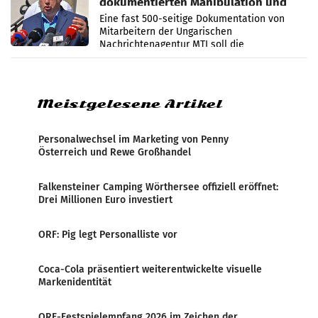
dokumentierten Manipulation und
Zensur
Eine fast 500-seitige Dokumentation von
Mitarbeitern der Ungarischen
Nachrichtenagentur MTI soll die
systematische Nachrichten-Manipulation und
Zensur bei der Agentur während der Zeit
Meistgelesene Artikel
Personalwechsel im Marketing von Penny
Österreich und Rewe Großhandel
Falkensteiner Camping Wörthersee offiziell eröffnet:
Drei Millionen Euro investiert
ORF: Pig legt Personalliste vor
Coca-Cola präsentiert weiterentwickelte visuelle
Markenidentität
ORF-Festspielempfang 2026 im Zeichen der