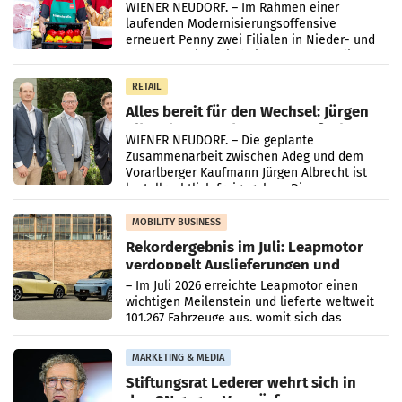
WIENER NEUDORF. – Im Rahmen einer
laufenden Modernisierungsoffensive
erneuert Penny zwei Filialen in Nieder- und
Oberösterreich. Die beiden Standorte liegen
in Haag sowie im rund
RETAIL
Alles bereit für den Wechsel: Jürgen
Albrecht setzt ab 1.1.2027 auf Adeg
WIENER NEUDORF. – Die geplante
Zusammenarbeit zwischen Adeg und dem
Vorarlberger Kaufmann Jürgen Albrecht ist
kartellrechtlich freigegeben: Die
Bundeswettbewerbsbehörde und der
Bundeskartellanwalt
MOBILITY BUSINESS
Rekordergebnis im Juli: Leapmotor
verdoppelt Auslieferungen und
überschreitet die 100.000er-Marke
– Im Juli 2026 erreichte Leapmotor einen
wichtigen Meilenstein und lieferte weltweit
101.267 Fahrzeuge aus, womit sich das
Ergebnis gegenüber Juli 2025 mehr als
verdoppelte (+102
MARKETING & MEDIA
Stiftungsrat Lederer wehrt sich in
den SN gegen Vorwürfe