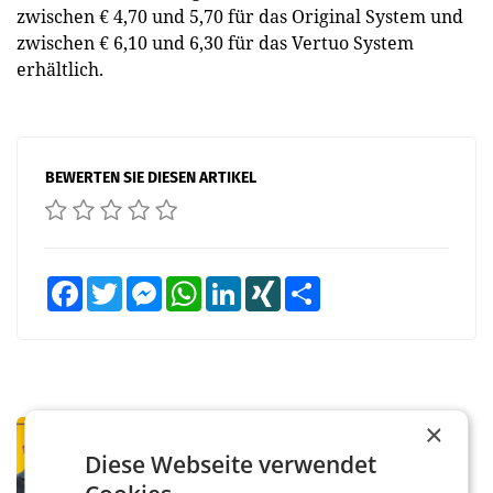
zwischen € 4,70 und 5,70 für das Original System und
zwischen € 6,10 und 6,30 für das Vertuo System
erhältlich.
BEWERTEN SIE DIESEN ARTIKEL
Facebook
Twitter
Messenger
WhatsApp
LinkedIn
XING
Teilen
×
PRIMENEWS
Österreichische Post: Umsatzplus im
Diese Webseite verwendet
ersten Halbjahr trotz schwachem