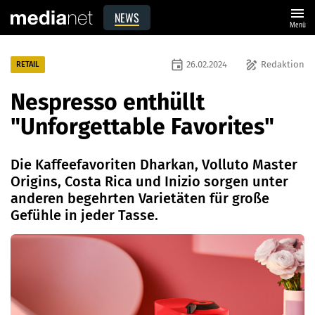
menu
NEWS
Menü
event
draw
26.02.2024
Redaktion
RETAIL
Nespresso enthüllt
"Unforgettable Favorites"
Die Kaffeefavoriten Dharkan, Volluto Master
Origins, Costa Rica und Inizio sorgen unter
anderen begehrten Varietäten für große
Gefühle in jeder Tasse.