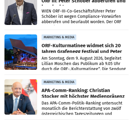
ORF III: Peter Schöber abberufen und
beurlaubt
WIEN ORF-III-Co-Geschäftsführer Peter
Schöber ist wegen Compliance-Vorwürfen
abberufen und beurlaubt worden. Der ORF
bestätigte gegenüber der APA entsprechende
Medienberichte.
MARKETING & MEDIA
ORF-Kulturmatinee widmet sich 20
Jahren Grafenegg Festival und Peter
Simonischek
Am Sonntag, dem 9. August 2026, begleitet
Lillian Moschen das Publikum ab 9.05 Uhr
durch die ORF-„Kulturmatinee“. Die Sendung
startet mit der Dokumentation „20 Jahre
Grafenegg
MARKETING & MEDIA
APA-Comm-Ranking: Christian
Stocker mit höchster Medienpräsenz
im Juli
Das APA-Comm-Politik-Ranking untersucht
monatlich die Berichterstattung von zwölf
österreichischen Tageszeitungen und
analysiert, welche Politikerinnen und
Politiker Österreichs die