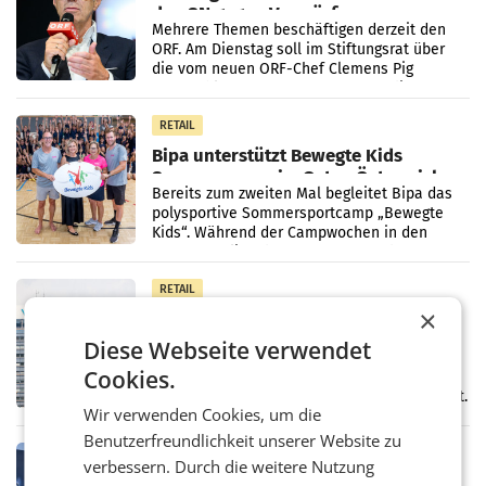
den SN gegen Vorwürfe
Mehrere Themen beschäftigen derzeit den
ORF. Am Dienstag soll im Stiftungsrat über
die vom neuen ORF-Chef Clemens Pig
vorgeschlagenen Besetzungen für die
Direktionen abgestimmt werden.
RETAIL
Bipa unterstützt Bewegte Kids
Sommercamps im Osten Österreichs
Bereits zum zweiten Mal begleitet Bipa das
polysportive Sommersportcamp „Bewegte
Kids“. Während der Campwochen in den
Monaten Juli und August versorgt das
Unternehmen Kinder sowie
RETAIL
×
voestalpine verzeichnet solides
erstes Quartal und steigert EBITDA
Diese Webseite verwendet
Der voestalpine-Konzern hat im 1. Quartal
Cookies.
des Geschäftsjahres 2026/27 (1. April bis 30.
Juni 2026) ein solides Ergebnis erwirtschaftet.
Wir verwenden Cookies, um die
Der Umsatz stieg im Vergleich zur
Vorjahresperiode
Benutzerfreundlichkeit unserer Website zu
RETAIL
verbessern. Durch die weitere Nutzung
Kühl-Spray: SN Sports bringt „Keep