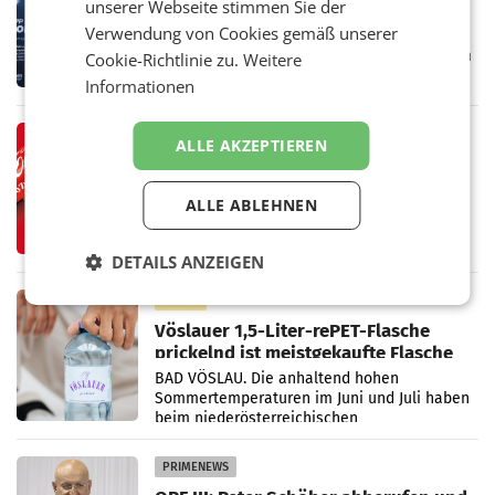
unserer Webseite stimmen Sie der
Cool“ auf den Markt
Verwendung von Cookies gemäß unserer
Die SN Sports GmbH bringt gemeinsam mit
der Firma Feygenblatt FloGu OG einen neuen
Cookie-Richtlinie zu.
Weitere
Kühl- und Regenerations-Spray auf den
Informationen
Markt. Das Produkt namens „Keep Cool“ ist zu
100 Prozent
RETAIL
ALLE AKZEPTIEREN
Coca-Cola präsentiert
weiterentwickelte visuelle
ALLE ABLEHNEN
Markenidentität
Coca-Cola stellt ab Anfang August eine
weiterentwickelte visuelle Identität seiner
Verpackungen in Österreich vor. Im
DETAILS ANZEIGEN
Mittelpunkt des Redesigns stehen zentrale
Gestaltungselemente
RETAIL
Vöslauer 1,5-Liter-rePET-Flasche
prickelnd ist meistgekaufte Flasche
Österreichs
BAD VÖSLAU. Die anhaltend hohen
Sommertemperaturen im Juni und Juli haben
beim niederösterreichischen
Getränkehersteller Vöslauer zu deutlichen
Absatzzuwächsen geführt. Während
PRIMENEWS