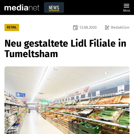
menu
NEWS
Menü
event
draw
13.08.2020
Redaktion
RETAIL
Neu gestaltete Lidl Filiale in
Tumeltsham