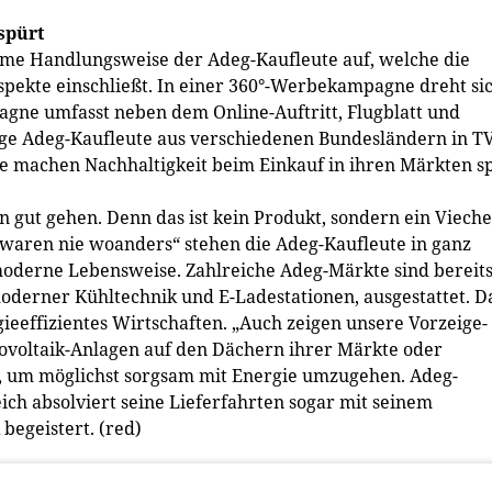
spürt
ame Handlungsweise der Adeg-Kaufleute auf, welche die
Aspekte einschließt. In einer 360°-Werbekampagne dreht si
agne umfasst neben dem Online-Auftritt, Flugblatt und
dige Adeg-Kaufleute aus verschiedenen Bundesländern in T
te machen Nachhaltigkeit beim Einkauf in ihren Märkten s
en gut gehen. Denn das ist kein Produkt, sondern ein Vieche
 waren nie woanders“ stehen die Adeg-Kaufleute in ganz
 moderne Lebensweise. Zahlreiche Adeg-Märkte sind bereit
oderner Kühltechnik und E-Ladestationen, ausgestattet. D
eeffizientes Wirtschaften. „Auch zeigen unsere Vorzeige-
tovoltaik-Anlagen auf den Dächern ihrer Märkte oder
um möglichst sorgsam mit Energie umzugehen. Adeg-
ch absolviert seine Lieferfahrten sogar mit seinem
begeistert. (red)