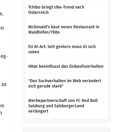
Tchibo bringt Ube-Trend nach
Österreich
n.
en
McDonald’s baut neues Restaurant in
Waidhofen/Ybbs
EU AI-Act: Seit gestern muss KI sich
outen
deg-
Hitze beeinflusst das Einkaufsverhalten
"Das Suchverhalten im Web verändert
ist
sich gerade stark"
Werbepartnerschaft von FC Red Bull
en
Salzburg und SalzburgerLand
verlängert
n