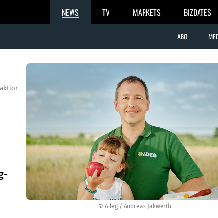
NEWS
TV
MARKETS
BIZDATES
ABO
MED
aktion
g-
© Adeg / Andreas Jakwerth