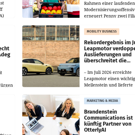
st
Rahmen einer laufenden
ff
Modernisierungsoffensiv
A)
erneuert Penny zwei Fili
Nieder- und Oberösterre
slauf-
Die beiden Standorte lie
MOBILITY BUSINESS
Haag sowie im rund
ilialen
Rekordergebnis im Ju
echt
Leapmotor verdoppe
 Adeg
Auslieferungen und
überschreitet die
100.000er-Marke
– Im Juli 2026 erreichte
t
Leapmotor einen wichti
Meilenstein und lieferte
Jürgen
weltweit 101.267 Fahrze
ich
aus, womit sich das Erge
MARKETING & MEDIA
gegenüber Juli 2025 meh
örde
verdoppelte (+102
walt
Brandenstein
Communications ist
künftig Partner von
OtterlyAI