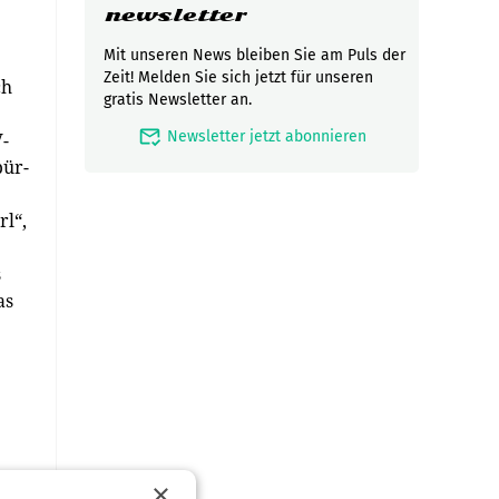
newsletter
Mit unseren News bleiben Sie am Puls der
Zeit! Melden Sie sich jetzt für unseren
ch
gratis Newsletter an.
mark_email_read
Newsletter jetzt abonnieren
V-
pür-
rl“,
s
as
×