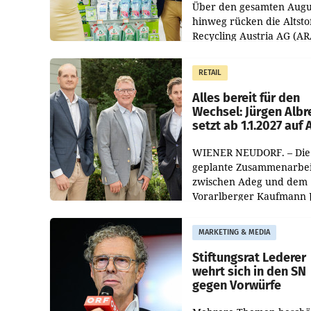
Über den gesamten Augu
hinweg rücken die Altsto
Recycling Austria AG (AR
und der Handelskonzern
Müller die Initiative „Krei
RETAIL
Helden“ in allen
österreichischen Müller-F
Alles bereit für den
Wechsel: Jürgen Albr
setzt ab 1.1.2027 auf
WIENER NEUDORF. – Die
geplante Zusammenarbei
zwischen Adeg und dem
Vorarlberger Kaufmann 
Albrecht ist kartellrechtl
freigegeben: Die
MARKETING & MEDIA
Bundeswettbewerbsbeh
und der Bundeskartellan
Stiftungsrat Lederer
wehrt sich in den SN
gegen Vorwürfe