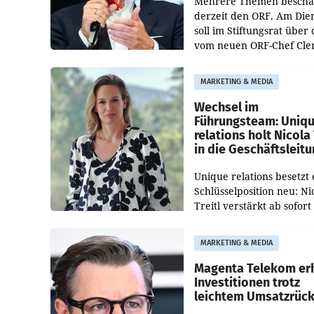
Mehrere Themen beschä
derzeit den ORF. Am Die
soll im Stiftungsrat über 
vom neuen ORF-Chef Cl
Pig vorgeschlagenen
Besetzungen für die
MARKETING & MEDIA
Direktionen abgestimmt
werden.
Wechsel im
Führungsteam: Uniq
relations holt Nicola 
in die Geschäftsleit
Unique relations besetzt 
Schlüsselposition neu: Ni
Treitl verstärkt ab sofort
Geschäftsleitung der Wi
PR-Agentur an der Seite 
MARKETING & MEDIA
Josef Kalina und Anna Ka
Mahr.
Magenta Telekom er
Investitionen trotz
leichtem Umsatzrüc