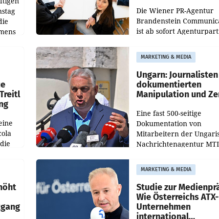
ftigen
Die Wiener PR-Agentur
nstag
Brandenstein Communica
die
ist ab sofort Agenturpar
emens
der KI-Monitoring- und
Optimierungsplattform
MARKETING & MEDIA
OtterlyAI. Damit baut di
Agentur ihr Leistungspor
Ungarn: Journalisten
ue
dokumentierten
Treitl
Manipulation und Ze
ung
Eine fast 500-seitige
eine
Dokumentation von
cola
Mitarbeitern der Ungari
 die
Nachrichtenagentur MTI 
ener
die systematische Nachri
von
Manipulation und Zensur
MARKETING & MEDIA
lina-
der Agentur während de
höht
Studie zur Medienpr
Wie Österreichs ATX-
kgang
Unternehmen
international