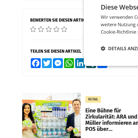
Diese Webse
Wir verwenden Co
BEWERTEN SIE DIESEN ARTIKEL
weitere Nutzung 
Cookie-Richtlinie
DETAILS ANZ
TEILEN SIE DIESEN ARTIKEL
Facebook
Twitter
Messenger
WhatsApp
LinkedIn
XING
Teilen
RETAIL
Eine Bühne für
Zirkularität: ARA und
Müller informieren a
POS über
Kreislauffähigkeit