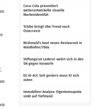
Coca-Cola präsentiert
weiterentwickelte visuelle
den
Markenidentität
Tchibo bringt Ube-Trend nach
Österreich
en
McDonald’s baut neues Restaurant in
Waidhofen/Ybbs
Stiftungsrat Lederer wehrt sich in den
SN gegen Vorwürfe
,
EU AI-Act: Seit gestern muss KI sich
outen
rum
Immobilien-Analyse: Eigentumsquote
sinkt auf Tiefstand
wir