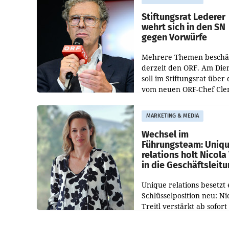
Bundeswettbewerbsbeh
und der Bundeskartellan
Stiftungsrat Lederer
wehrt sich in den SN
gegen Vorwürfe
Mehrere Themen beschä
derzeit den ORF. Am Die
soll im Stiftungsrat über 
vom neuen ORF-Chef Cl
Pig vorgeschlagenen
Besetzungen für die
MARKETING & MEDIA
Direktionen abgestimmt
werden.
Wechsel im
Führungsteam: Uniq
relations holt Nicola 
in die Geschäftsleit
Unique relations besetzt 
Schlüsselposition neu: Ni
Treitl verstärkt ab sofort
Geschäftsleitung der Wi
PR-Agentur an der Seite 