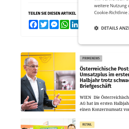
weitere Nutzung 
Cookie-Richtlinie
TEILEN SIE DIESEN ARTIKEL
Facebook
Twitter
Messenger
WhatsApp
LinkedIn
XING
Teilen
DETAILS ANZ
PRIMENEWS
Österreichische Post
Umsatzplus im erste
Halbjahr trotz schw
Briefgeschäft
WIEN Die Österreichisch
AG hat im ersten Halbja
einen Konzernumsatz vo
1.544,0 Mio. EUR
erwirtschaftet, was eine
RETAIL
von 3,8 Prozent gegenüb