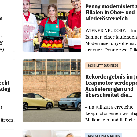
übertroffen.
Penny modernisiert 
Filialen in Ober- und
m
Niederösterreich
WIENER NEUDORF. – Im
st
Rahmen einer laufenden
ff
Modernisierungsoffensiv
A)
erneuert Penny zwei Fili
Nieder- und Oberösterre
slauf-
Die beiden Standorte lie
MOBILITY BUSINESS
Haag sowie im rund
ilialen
Rekordergebnis im Ju
echt
Leapmotor verdoppe
 Adeg
Auslieferungen und
überschreitet die
100.000er-Marke
– Im Juli 2026 erreichte
t
Leapmotor einen wichti
Meilenstein und lieferte
Jürgen
weltweit 101.267 Fahrze
ich
aus, womit sich das Erge
MARKETING & MEDIA