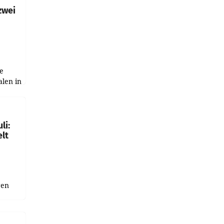
zwei
e
alen in
ich.
gen in
li:
lt
gen
uge
bnis