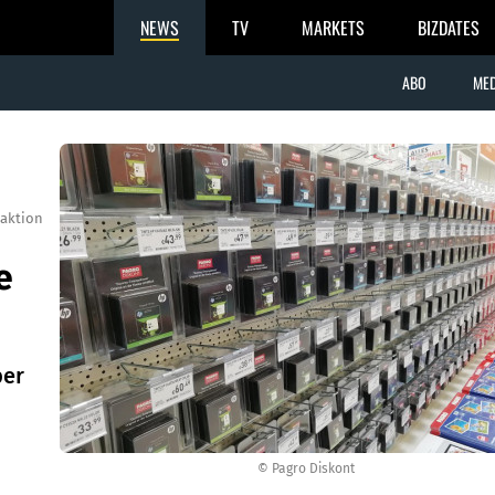
NEWS
TV
MARKETS
BIZDATES
ABO
MED
aktion
e
ber
© Pagro Diskont