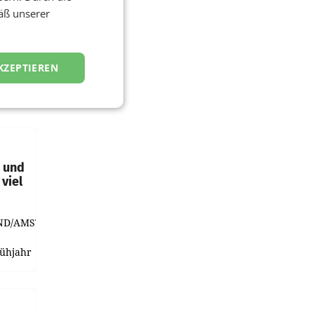
äß unserer
KZEPTIEREN
t und
viel
ND/AMSTERDAM.
rühjahr
h