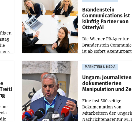
gegenüber Juli 2025 meh
örde
verdoppelte (+102
walt
Brandenstein
Communications ist
künftig Partner von
OtterlyAI
ftigen
Die Wiener PR-Agentur
nstag
Brandenstein Communica
die
ist ab sofort Agenturpar
emens
der KI-Monitoring- und
Optimierungsplattform
MARKETING & MEDIA
OtterlyAI. Damit baut di
Agentur ihr Leistungspor
Ungarn: Journalisten
ue
dokumentierten
Treitl
Manipulation und Ze
ung
Eine fast 500-seitige
eine
Dokumentation von
cola
Mitarbeitern der Ungari
 die
Nachrichtenagentur MTI 
ener
die systematische Nachri
von
Manipulation und Zensur