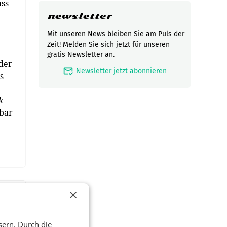
ass
newsletter
Mit unseren News bleiben Sie am Puls der
Zeit! Melden Sie sich jetzt für unseren
gratis Newsletter an.
 der
mark_email_read
Newsletter jetzt abonnieren
s
k
bar
×
sern. Durch die