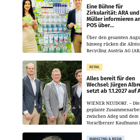
dem Vergleichszeitraum
Eine Bühne für
Zirkularität: ARA und
Müller informieren a
POS über
Kreislauffähigkeit
Über den gesamten Augu
hinweg rücken die Altsto
Recycling Austria AG (AR
und der Handelskonzern
Müller die Initiative „Krei
RETAIL
Helden“ in allen
österreichischen Müller-F
Alles bereit für den
Wechsel: Jürgen Albr
setzt ab 1.1.2027 auf
WIENER NEUDORF. – Die
geplante Zusammenarbei
zwischen Adeg und dem
Vorarlberger Kaufmann 
Albrecht ist kartellrechtl
freigegeben: Die
MARKETING & MEDIA