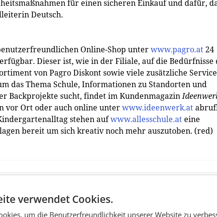
rheitsmaßnahmen für einen sicheren Einkauf und dafür, d
lleiterin Deutsch.
 benutzerfreundlichen Online-Shop unter
www.pagro.at
24
ügbar. Dieser ist, wie in der Filiale, auf die Bedürfnisse
rtiment von Pagro Diskont sowie viele zusätzliche Service
 um das Thema Schule, Informationen zu Standorten und
oder Backprojekte sucht, findet im Kundenmagazin
Ideenwer
len vor Ort oder auch online unter
www.ideenwerk.at
abruf
 Kindergartenalltag stehen auf
www.allesschule.at
eine
rlagen bereit um sich kreativ noch mehr auszutoben. (red)
ite verwendet Cookies.
okies, um die Benutzerfreundlichkeit unserer Website zu verbes