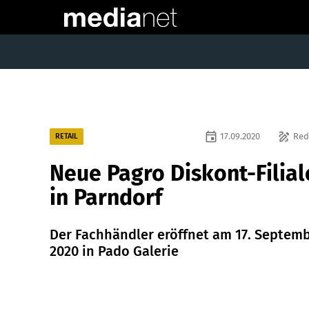
event
draw
17.09.2020
Red
RETAIL
Neue Pagro Diskont-Filial
in Parndorf
Der Fachhändler eröffnet am 17. Septem
2020 in Pado Galerie