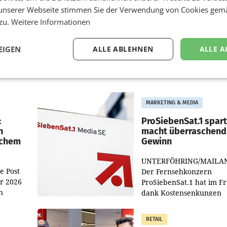
unserer Webseite stimmen Sie der Verwendung von Cookies gem
 zu.
Weitere Informationen
EIGEN
ALLE ABLEHNEN
ALLE A
MARKETING & MEDIA
:
ProSiebenSat.1 spar
n
macht überraschend 
achem
Gewinn
UNTERFÖHRING/MAILA
e Post
Der Fernsehkonzern
hr 2026
ProSiebenSat.1 hat im F
n
dank Kostensenkungen
operativ wieder Gewinn
m Plus
gemacht und die
RETAIL
er
Markterwartung deutlic