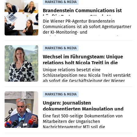
MARKETING & MEDIA
Brandenstein Communications ist
künftig Partner von OtterlyAI
Die Wiener PR-Agentur Brandenstein
Communications ist ab sofort Agenturpartner
der KI-Monitoring- und
Optimierungsplattform OtterlyAI. Damit baut
die Agentur ihr Leistungsportfolio
MARKETING & MEDIA
Wechsel im Führungsteam: Unique
relations holt Nicola Treitl in die
Geschäftsleitung
Unique relations besetzt eine
Schlüsselposition neu: Nicola Treitl verstärkt
ab sofort die Geschäftsleitung der Wiener
PR-Agentur an der Seite von Josef Kalina und
Anna Kalina-Mahr.
MARKETING & MEDIA
Ungarn: Journalisten
dokumentierten Manipulation und
Zensur
Eine fast 500-seitige Dokumentation von
Mitarbeitern der Ungarischen
Nachrichtenagentur MTI soll die
systematische Nachrichten-Manipulation und