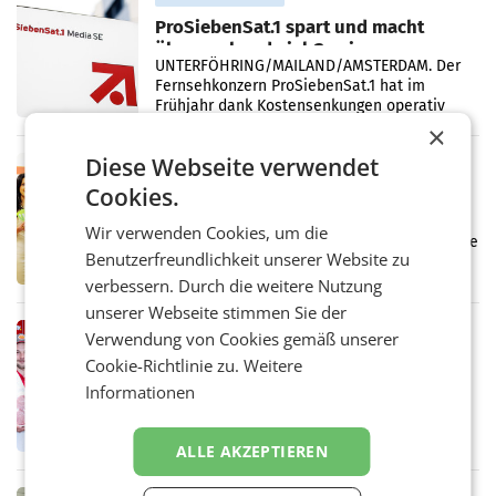
ProSiebenSat.1 spart und macht
überraschend viel Gewinn
UNTERFÖHRING/MAILAND/AMSTERDAM. Der
Fernsehkonzern ProSiebenSat.1 hat im
Frühjahr dank Kostensenkungen operativ
wieder Gewinn gemacht und die
×
Markterwartung deutlich übertroffen.
Diese Webseite verwendet
RETAIL
Cookies.
Eine Bühne für Zirkularität: ARA und
Müller informieren am POS über
Wir verwenden Cookies, um die
Kreislauffähigkeit
Über den gesamten August hinweg rücken die
Benutzerfreundlichkeit unserer Website zu
Altstoff Recycling Austria AG (ARA) und der
Handelskonzern Müller die Initiative
verbessern. Durch die weitere Nutzung
„Kreislauf-Helden“ in allen österreichischen
unserer Webseite stimmen Sie der
Müller-Filialen
RETAIL
Verwendung von Cookies gemäß unserer
Penny modernisiert zwei Filialen in
Cookie-Richtlinie zu.
Weitere
Ober- und Niederösterreich
Informationen
WIENER NEUDORF. – Im Rahmen einer
laufenden Modernisierungsoffensive
erneuert Penny zwei Filialen in Nieder- und
ALLE AKZEPTIEREN
Oberösterreich. Die beiden Standorte liegen
in Haag sowie im rund