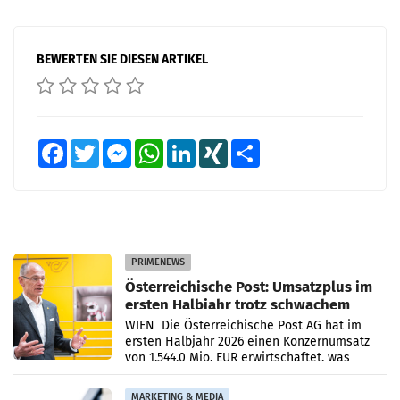
BEWERTEN SIE DIESEN ARTIKEL
Facebook
Twitter
Messenger
WhatsApp
LinkedIn
XING
Teilen
PRIMENEWS
Österreichische Post: Umsatzplus im
ersten Halbjahr trotz schwachem
Briefgeschäft
WIEN Die Österreichische Post AG hat im
ersten Halbjahr 2026 einen Konzernumsatz
von 1.544,0 Mio. EUR erwirtschaftet, was
einem Plus von 3,8 Prozent gegenüber dem
Vergleichszeitraum
MARKETING & MEDIA