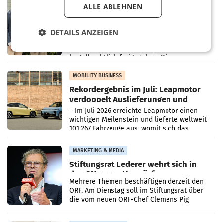
RETAIL
ALLE ABLEHNEN
Alles bereit für den Wechsel: Jürgen
Albrecht setzt ab 1.1.2027 auf Adeg
WIENER NEUDORF. – Die geplante
DETAILS ANZEIGEN
Zusammenarbeit zwischen Adeg und dem
Vorarlberger Kaufmann Jürgen Albrecht ist
kartellrechtlich freigegeben: Die
Bundeswettbewerbsbehörde und der
Bundeskartellanwalt
MOBILITY BUSINESS
Rekordergebnis im Juli: Leapmotor
verdoppelt Auslieferungen und
überschreitet die 100.000er-Marke
– Im Juli 2026 erreichte Leapmotor einen
wichtigen Meilenstein und lieferte weltweit
101.267 Fahrzeuge aus, womit sich das
Ergebnis gegenüber Juli 2025 mehr als
verdoppelte (+102
MARKETING & MEDIA
Stiftungsrat Lederer wehrt sich in
den SN gegen Vorwürfe
Mehrere Themen beschäftigen derzeit den
ORF. Am Dienstag soll im Stiftungsrat über
die vom neuen ORF-Chef Clemens Pig
vorgeschlagenen Besetzungen für die
Direktionen abgestimmt werden.