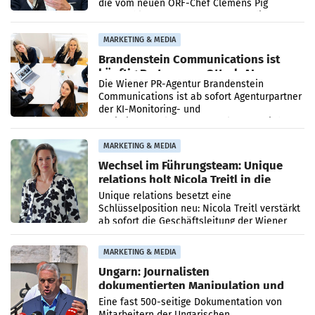
die vom neuen ORF-Chef Clemens Pig
vorgeschlagenen Besetzungen für die
Direktionen abgestimmt werden.
MARKETING & MEDIA
Brandenstein Communications ist
künftig Partner von OtterlyAI
Die Wiener PR-Agentur Brandenstein
Communications ist ab sofort Agenturpartner
der KI-Monitoring- und
Optimierungsplattform OtterlyAI. Damit baut
die Agentur ihr Leistungsportfolio
MARKETING & MEDIA
Wechsel im Führungsteam: Unique
relations holt Nicola Treitl in die
Geschäftsleitung
Unique relations besetzt eine
Schlüsselposition neu: Nicola Treitl verstärkt
ab sofort die Geschäftsleitung der Wiener
PR-Agentur an der Seite von Josef Kalina und
Anna Kalina-Mahr.
MARKETING & MEDIA
Ungarn: Journalisten
dokumentierten Manipulation und
Zensur
Eine fast 500-seitige Dokumentation von
Mitarbeitern der Ungarischen