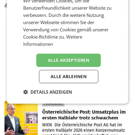
Wir verwenden Cookies, um die
die Einbindung in das Komitee. (red)
Benutzerfreundlichkeit unserer Website zu
verbessern. Durch die weitere Nutzung
unserer Webseite stimmen Sie der
Verwendung von Cookies gemäß unserer
BEWERTEN SIE DIESEN ARTIKEL
Cookie-Richtlinie zu.
Weitere
Informationen
ALLE AKZEPTIEREN
Facebook
Twitter
Messenger
WhatsApp
LinkedIn
XING
Teilen
ALLE ABLEHNEN
DETAILS ANZEIGEN
PRIMENEWS
Österreichische Post: Umsatzplus im
ersten Halbjahr trotz schwachem
Briefgeschäft
WIEN Die Österreichische Post AG hat im
ersten Halbjahr 2026 einen Konzernumsatz