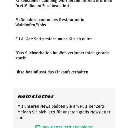
Falkensteiner Camping Wörthersee offiziell eröffnet:
Drei Millionen Euro investiert
McDonald’s baut neues Restaurant in
Waidhofen/Ybbs
EU AI-Act: Seit gestern muss KI sich outen
"Das Suchverhalten im Web verändert sich gerade
stark"
Hitze beeinflusst das Einkaufsverhalten
newsletter
Mit unseren News bleiben Sie am Puls der Zeit!
Melden Sie sich jetzt für unseren gratis Newsletter
an.
mark_email_read
Newsletter jetzt abonnieren