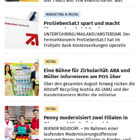
von 1.544,0 Mio. EUR erwirtschaftet, was
einem Plus von 3,8 Prozent gegenüber dem
Vergleichszeitraum
MARKETING & MEDIA
ProSiebenSat.1 spart und macht
überraschend viel Gewinn
UNTERFÖHRING/MAILAND/AMSTERDAM. Der
Fernsehkonzern ProSiebenSat.1 hat im
Frühjahr dank Kostensenkungen operativ
wieder Gewinn gemacht und die
Markterwartung deutlich übertroffen.
RETAIL
Eine Bühne für Zirkularität: ARA und
Müller informieren am POS über
Kreislauffähigkeit
Über den gesamten August hinweg rücken die
Altstoff Recycling Austria AG (ARA) und der
Handelskonzern Müller die Initiative
„Kreislauf-Helden“ in allen österreichischen
Müller-Filialen
RETAIL
Penny modernisiert zwei Filialen in
Ober- und Niederösterreich
WIENER NEUDORF. – Im Rahmen einer
laufenden Modernisierungsoffensive
erneuert Penny zwei Filialen in Nieder- und