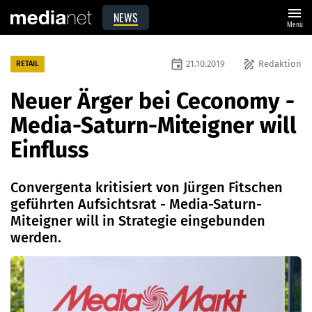
menu
NEWS
Menü
event
draw
21.10.2019
Redaktion
RETAIL
Neuer Ärger bei Ceconomy -
Media-Saturn-Miteigner will
Einfluss
Convergenta kritisiert von Jürgen Fitschen
geführten Aufsichtsrat - Media-Saturn-
Miteigner will in Strategie eingebunden
werden.