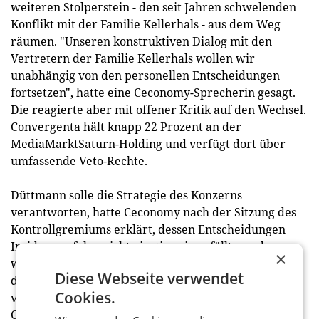
weiteren Stolperstein - den seit Jahren schwelenden
Konflikt mit der Familie Kellerhals - aus dem Weg
räumen. "Unseren konstruktiven Dialog mit den
Vertretern der Familie Kellerhals wollen wir
unabhängig von den personellen Entscheidungen
fortsetzen", hatte eine Ceconomy-Sprecherin gesagt.
Die reagierte aber mit offener Kritik auf den Wechsel.
Convergenta hält knapp 22 Prozent an der
MediaMarktSaturn-Holding und verfügt dort über
umfassende Veto-Rechte.
Düttmann solle die Strategie des Konzerns
verantworten, hatte Ceconomy nach der Sitzung des
Kontrollgremiums erklärt, dessen Entscheidungen
Insidern zufolge nicht einstimmig gefällt worden
×
waren. Düttmann werde ein Komitee zur Umsetzung
Diese Webseite verwendet
der Strategie leiten, dem auch die Geschäftsführung
Cookies.
von MediaMarktSaturn angehören werde, teilte
Ceconomy mit. Becker erklärte, Convergenta fordere