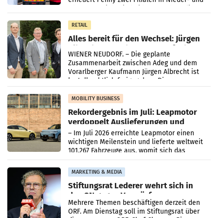
Oberösterreich. Die beiden Standorte liegen
in Haag sowie im rund
RETAIL
Alles bereit für den Wechsel: Jürgen
Albrecht setzt ab 1.1.2027 auf Adeg
WIENER NEUDORF. – Die geplante
Zusammenarbeit zwischen Adeg und dem
Vorarlberger Kaufmann Jürgen Albrecht ist
kartellrechtlich freigegeben: Die
Bundeswettbewerbsbehörde und der
Bundeskartellanwalt
MOBILITY BUSINESS
Rekordergebnis im Juli: Leapmotor
verdoppelt Auslieferungen und
überschreitet die 100.000er-Marke
– Im Juli 2026 erreichte Leapmotor einen
wichtigen Meilenstein und lieferte weltweit
101.267 Fahrzeuge aus, womit sich das
Ergebnis gegenüber Juli 2025 mehr als
verdoppelte (+102
MARKETING & MEDIA
Stiftungsrat Lederer wehrt sich in
den SN gegen Vorwürfe
Mehrere Themen beschäftigen derzeit den
ORF. Am Dienstag soll im Stiftungsrat über