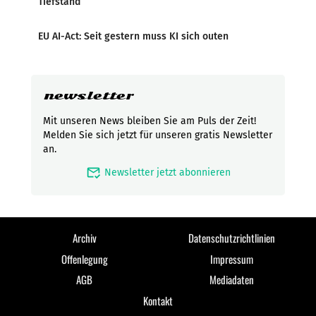
Tiefstand
EU AI-Act: Seit gestern muss KI sich outen
newsletter
Mit unseren News bleiben Sie am Puls der Zeit!
Melden Sie sich jetzt für unseren gratis Newsletter
an.
mark_email_read
Newsletter jetzt abonnieren
Archiv
Datenschutzrichtlinien
Offenlegung
Impressum
AGB
Mediadaten
Kontakt