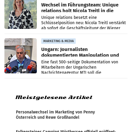
Wechsel im Führungsteam: Unique
relations holt Nicola Treitl in die
Geschäftsleitung
Unique relations besetzt eine
Schlüsselposition neu: Nicola Treitl verstärkt
ab sofort die Geschäftsleitung der Wiener
PR-Agentur an der Seite von Josef Kalina und
Anna Kalina-Mahr.
MARKETING & MEDIA
Ungarn: Journalisten
dokumentierten Manipulation und
Zensur
Eine fast 500-seitige Dokumentation von
Mitarbeitern der Ungarischen
Nachrichtenagentur MTI soll die
systematische Nachrichten-Manipulation und
Zensur bei der Agentur während der Zeit
Meistgelesene Artikel
Personalwechsel im Marketing von Penny
Österreich und Rewe Großhandel
Falkensteiner Camping Wörthersee offiziell eröffnet: