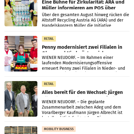
Eine Bühne für Zirkularität: ARA und
Müller informieren am POS über
Kreislauffähigkeit
Über den gesamten August hinweg rücken die
Altstoff Recycling Austria AG (ARA) und der
Handelskonzern Müller die Initiative
„Kreislauf-Helden“ in allen österreichischen
Müller-Filialen
RETAIL
Penny modernisiert zwei Filialen in
Ober- und Niederösterreich
WIENER NEUDORF. – Im Rahmen einer
laufenden Modernisierungsoffensive
erneuert Penny zwei Filialen in Nieder- und
Oberösterreich. Die beiden Standorte liegen
in Haag sowie im rund
RETAIL
Alles bereit für den Wechsel: Jürgen
Albrecht setzt ab 1.1.2027 auf Adeg
WIENER NEUDORF. – Die geplante
Zusammenarbeit zwischen Adeg und dem
Vorarlberger Kaufmann Jürgen Albrecht ist
kartellrechtlich freigegeben: Die
Bundeswettbewerbsbehörde und der
Bundeskartellanwalt
MOBILITY BUSINESS