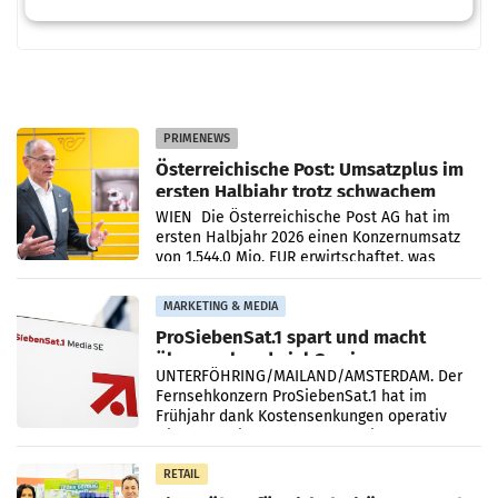
PRIMENEWS
Österreichische Post: Umsatzplus im
ersten Halbjahr trotz schwachem
Briefgeschäft
WIEN Die Österreichische Post AG hat im
ersten Halbjahr 2026 einen Konzernumsatz
von 1.544,0 Mio. EUR erwirtschaftet, was
einem Plus von 3,8 Prozent gegenüber dem
Vergleichszeitraum
MARKETING & MEDIA
ProSiebenSat.1 spart und macht
überraschend viel Gewinn
UNTERFÖHRING/MAILAND/AMSTERDAM. Der
Fernsehkonzern ProSiebenSat.1 hat im
Frühjahr dank Kostensenkungen operativ
wieder Gewinn gemacht und die
Markterwartung deutlich übertroffen.
RETAIL