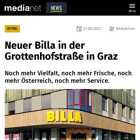
menu
NEWS
Menü
event
draw
21.06.2022
Redaktion
RETAIL
Neuer Billa in der
Grottenhofstraße in Graz
Noch mehr Vielfalt, noch mehr Frische, noch
mehr Österreich, noch mehr Service.