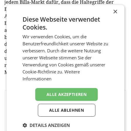
jedem Billa-Markt dafür, dass die Haltegriffe der
Einkaufswagen laufend desinfiziert werden und die
×
All-in-one-Desinfektionsmittelspender, die im
Diese Webseite verwendet
Eingangsbereich zur Verfügung stehen, stets
Cookies.
ausreichend befüllt sind. Mehrmals täglich macht die
Wir verwenden Cookies, um die
bzw. der Hygienebeauftragte einen Kontrollgang
Benutzerfreundlichkeit unserer Website zu
durch den Markt und überzeugt sich unter anderem,
verbessern. Durch die weitere Nutzung
dass die Waagendisplays und -auflagen in der Obst-
unserer Webseite stimmen Sie der
und Gemüseabteilung oder auch der Kassenbereich
Verwendung von Cookies gemäß unserer
regelmäßig gereinigt wurden. Billa sorgt durch diese
Cookie-Richtlinie zu.
Weitere
Maßnahmen für ein sicheres Einkaufen. (red)
Informationen
ALLE AKZEPTIEREN
BEWERTEN SIE DIESEN ARTIKEL
ALLE ABLEHNEN
DETAILS ANZEIGEN
Facebook
Twitter
Messenger
WhatsApp
LinkedIn
XING
Teilen