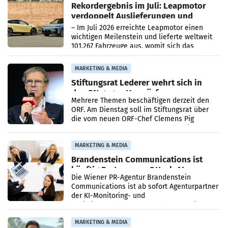
Rekordergebnis im Juli: Leapmotor
verdoppelt Auslieferungen und
überschreitet die 100.000er-Marke
– Im Juli 2026 erreichte Leapmotor einen
wichtigen Meilenstein und lieferte weltweit
101.267 Fahrzeuge aus, womit sich das
Ergebnis gegenüber Juli 2025 mehr als
verdoppelte (+102
MARKETING & MEDIA
Stiftungsrat Lederer wehrt sich in
den SN gegen Vorwürfe
Mehrere Themen beschäftigen derzeit den
ORF. Am Dienstag soll im Stiftungsrat über
die vom neuen ORF-Chef Clemens Pig
vorgeschlagenen Besetzungen für die
Direktionen abgestimmt werden.
MARKETING & MEDIA
Brandenstein Communications ist
künftig Partner von OtterlyAI
Die Wiener PR-Agentur Brandenstein
Communications ist ab sofort Agenturpartner
der KI-Monitoring- und
Optimierungsplattform OtterlyAI. Damit baut
die Agentur ihr Leistungsportfolio
MARKETING & MEDIA