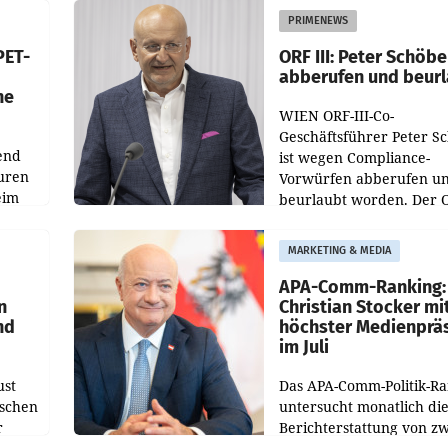
ens
Redesigns stehen zentral
PRIMENEWS
ozent
Gestaltungselemente
PET-
ORF III: Peter Schöbe
abberufen und beur
he
WIEN ORF-III-Co-
Geschäftsführer Peter S
end
ist wegen Compliance-
uren
Vorwürfen abberufen u
eim
beurlaubt worden. Der 
bestätigte gegenüber de
uer zu
entsprechende
MARKETING & MEDIA
hsen
Medienberichte.
APA-Comm-Ranking:
n
Christian Stocker mi
nd
höchster Medienprä
im Juli
ust
Das APA-Comm-Politik-R
oschen
untersucht monatlich di
r
Berichterstattung von zw