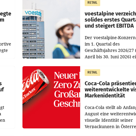
RETAIL
Direktionen abgestimmt
werden.
wegte
voestalpine verzeic
im
solides erstes Quart
und steigert EBITDA
Der voestalpine-Konzern
ortive
im 1. Quartal des
egte
Geschäftsjahres 2026/27 
April bis 30. Juni 2026) e
aten
solides Ergebnis erwirtsc
 das
Der Umsatz stieg im Verg
RETAIL
wie
zur Vorjahresperiode
s
Coca-Cola präsentie
uf
weiterentwickelte vi
Markenidentität
gt
Coca-Cola stellt ab Anfan
a
August eine weiterentwi
nen
visuelle Identität seiner
Verpackungen in Österre
 den
vor. Im Mittelpunkt des