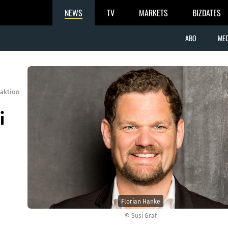
NEWS
TV
MARKETS
BIZDATES
ABO
MED
aktion
i
Florian Hanke
© Susi Graf