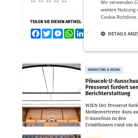
Wir verwenden Co
weitere Nutzung 
Cookie-Richtlinie
TEILEN SIE DIESEN ARTIKEL
Facebook
Twitter
Messenger
WhatsApp
LinkedIn
XING
Teilen
DETAILS ANZ
MARKETING & MEDIA
Pilnacek-U-Ausschus
Presserat fordert se
Berichterstattung
WIEN Der Presserat ford
Medienvertreter dazu au
U-Ausschuss zu den
Ermittlungen rund um d
Ableben des Ex-Sektions
im Justizministerium, Chr