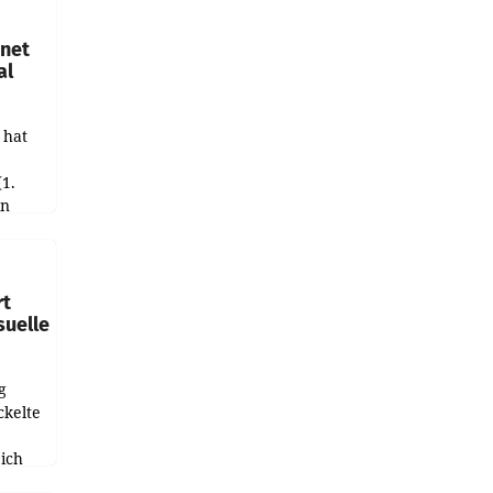
hnet
al
 hat
(1.
in
haftet.
leich
rt
suelle
g
ckelte
ich