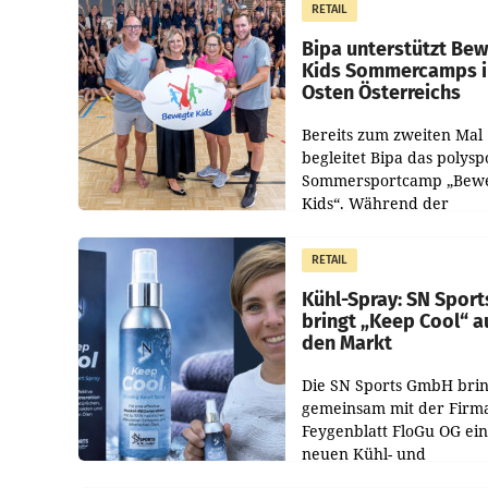
RETAIL
Pilnacek, auf sensible
Bipa unterstützt Be
Kids Sommercamps 
Osten Österreichs
Bereits zum zweiten Mal
begleitet Bipa das polysp
Sommersportcamp „Bew
Kids“. Während der
Campwochen in den Mon
Juli und August versorgt
RETAIL
Unternehmen Kinder so
Kühl-Spray: SN Sport
bringt „Keep Cool“ a
den Markt
Die SN Sports GmbH brin
gemeinsam mit der Firm
Feygenblatt FloGu OG ei
neuen Kühl- und
Regenerations-Spray auf