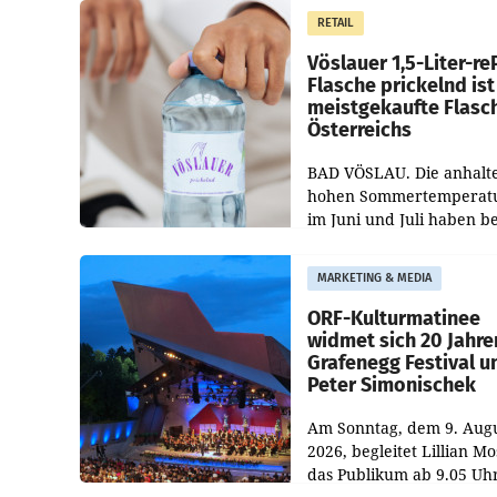
Markt. Das Produkt nam
RETAIL
„Keep Cool“ ist zu 100 Pr
Vöslauer 1,5-Liter-re
Flasche prickelnd ist
meistgekaufte Flasc
Österreichs
BAD VÖSLAU. Die anhalt
hohen Sommertemperat
im Juni und Juli haben b
niederösterreichischen
Getränkehersteller Vösla
MARKETING & MEDIA
deutlichen Absatzzuwäc
geführt. Während
ORF-Kulturmatinee
widmet sich 20 Jahre
Grafenegg Festival u
Peter Simonischek
Am Sonntag, dem 9. Aug
2026, begleitet Lillian M
das Publikum ab 9.05 Uh