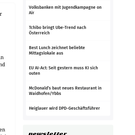
Volksbanken mit Jugendkampagne on
Air
r
Tchibo bringt Ube-Trend nach
Österreich
Best Lunch zeichnet beliebte
Mittagslokale aus
an
und
EU AI-Act: Seit gestern muss KI sich
outen
McDonald’s baut neues Restaurant in
Waidhofen/Ybbs
Heiglauer wird DPD-Geschäftsführer
ten
newsletter