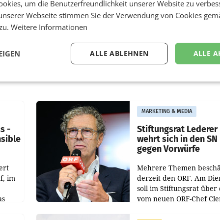
okies, um die Benutzerfreundlichkeit unserer Website zu verbes
unserer Webseite stimmen Sie der Verwendung von Cookies gem
 zu.
Weitere Informationen
EIGEN
ALLE ABLEHNEN
ALLE A
MARKETING & MEDIA
s -
Stiftungsrat Lederer
nsible
wehrt sich in den SN
gegen Vorwürfe
ert
Mehrere Themen beschä
f, im
derzeit den ORF. Am Die
soll im Stiftungsrat über 
as
vom neuen ORF-Chef Cl
chefs
Pig vorgeschlagenen
istian
Besetzungen für die