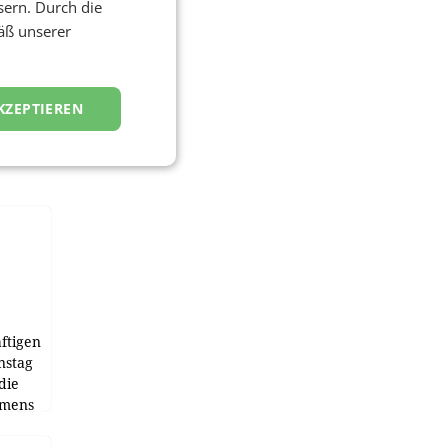
sern. Durch die
äß unserer
KZEPTIEREN
ftigen
nstag
die
emens