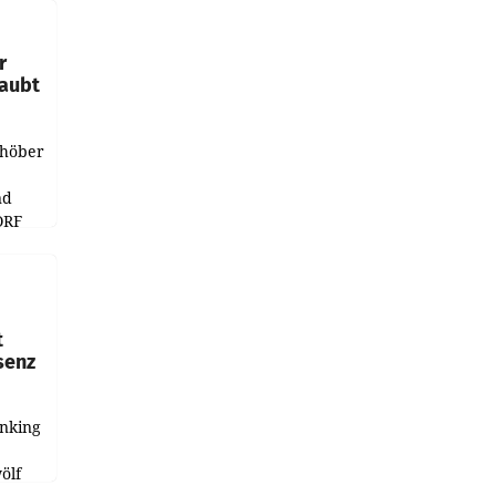
e
r
laubt
chöber
nd
ORF
r APA
t
senz
anking
e
ölf