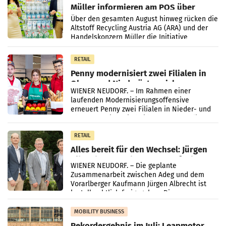
Müller informieren am POS über
Kreislauffähigkeit
Über den gesamten August hinweg rücken die
Altstoff Recycling Austria AG (ARA) und der
Handelskonzern Müller die Initiative
„Kreislauf-Helden“ in allen österreichischen
Müller-Filialen
RETAIL
Penny modernisiert zwei Filialen in
Ober- und Niederösterreich
WIENER NEUDORF. – Im Rahmen einer
laufenden Modernisierungsoffensive
erneuert Penny zwei Filialen in Nieder- und
Oberösterreich. Die beiden Standorte liegen
in Haag sowie im rund
RETAIL
Alles bereit für den Wechsel: Jürgen
Albrecht setzt ab 1.1.2027 auf Adeg
WIENER NEUDORF. – Die geplante
Zusammenarbeit zwischen Adeg und dem
Vorarlberger Kaufmann Jürgen Albrecht ist
kartellrechtlich freigegeben: Die
Bundeswettbewerbsbehörde und der
Bundeskartellanwalt
MOBILITY BUSINESS
Rekordergebnis im Juli: Leapmotor