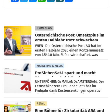
PRIMENEWS
Österreichische Post: Umsatzplus im
ersten Halbjahr trotz schwachem
Briefgeschäft
WIEN Die Österreichische Post AG hat im
ersten Halbjahr 2026 einen Konzernumsatz
von 1.544,0 Mio. EUR erwirtschaftet, was
einem Plus von 3,8 Prozent gegenüber dem
Vergleichszeitraum
MARKETING & MEDIA
ProSiebenSat.1 spart und macht
überraschend viel Gewinn
UNTERFÖHRING/MAILAND/AMSTERDAM. Der
Fernsehkonzern ProSiebenSat.1 hat im
Frühjahr dank Kostensenkungen operativ
wieder Gewinn gemacht und die
Markterwartung deutlich übertroffen.
RETAIL
Eine Bühne für Zirkularität: ARA und