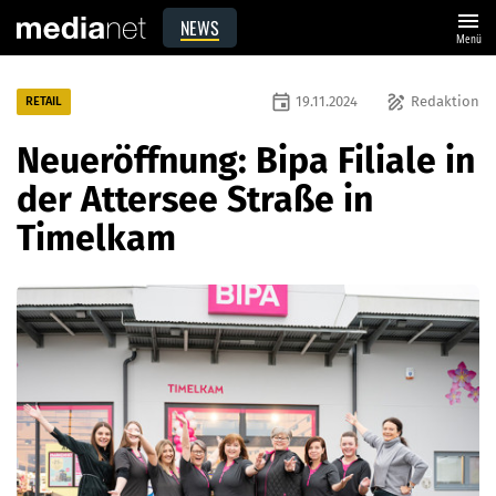
menu
NEWS
Menü
event
draw
19.11.2024
Redaktion
RETAIL
Neueröffnung: Bipa Filiale in
der Attersee Straße in
Timelkam