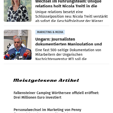
Wechsel im Führungsteam: Unique
relations holt Nicola Treitl in die
Geschäftsleitung
Unique relations besetzt eine
Schlüsselposition neu: Nicola Treitl verstärkt
ab sofort die Geschäftsleitung der Wiener
PR-Agentur an der Seite von Josef Kalina und
Anna Kalina-Mahr.
MARKETING & MEDIA
Ungarn: Journalisten
dokumentierten Manipulation und
Zensur
Eine fast 500-seitige Dokumentation von
Mitarbeitern der Ungarischen
Nachrichtenagentur MTI soll die
systematische Nachrichten-Manipulation und
Zensur bei der Agentur während der Zeit
Meistgelesene Artikel
Falkensteiner Camping Wörthersee offiziell eröffnet:
Drei Millionen Euro investiert
Personalwechsel im Marketing von Penny