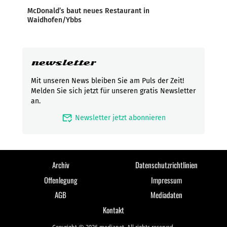
McDonald’s baut neues Restaurant in
Waidhofen/Ybbs
newsletter
Mit unseren News bleiben Sie am Puls der Zeit!
Melden Sie sich jetzt für unseren gratis Newsletter
an.
mark_email_read
Newsletter jetzt abonnieren
Archiv
Datenschutzrichtlinien
Offenlegung
Impressum
AGB
Mediadaten
Kontakt