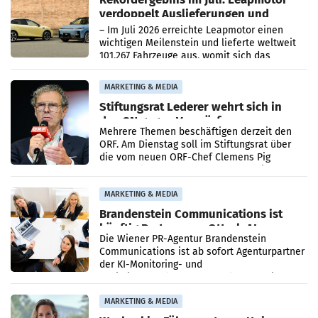
verdoppelt Auslieferungen und
überschreitet die 100.000er-Marke
– Im Juli 2026 erreichte Leapmotor einen
wichtigen Meilenstein und lieferte weltweit
101.267 Fahrzeuge aus, womit sich das
Ergebnis gegenüber Juli 2025 mehr als
verdoppelte (+102
MARKETING & MEDIA
Stiftungsrat Lederer wehrt sich in
den SN gegen Vorwürfe
Mehrere Themen beschäftigen derzeit den
ORF. Am Dienstag soll im Stiftungsrat über
die vom neuen ORF-Chef Clemens Pig
vorgeschlagenen Besetzungen für die
Direktionen abgestimmt werden.
MARKETING & MEDIA
Brandenstein Communications ist
künftig Partner von OtterlyAI
Die Wiener PR-Agentur Brandenstein
Communications ist ab sofort Agenturpartner
der KI-Monitoring- und
Optimierungsplattform OtterlyAI. Damit baut
die Agentur ihr Leistungsportfolio
MARKETING & MEDIA